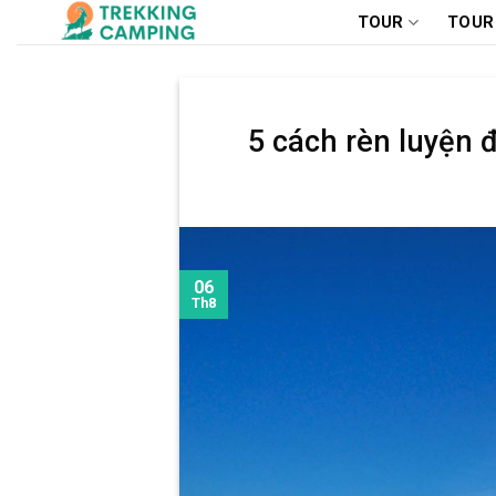
Chuyển
TOUR
TOUR
đến
nội
dung
5 cách rèn luyện 
06
Th8