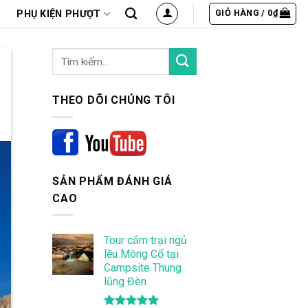
GIỎ HÀNG /
0
₫
PHỤ KIỆN PHƯỢT
THEO DÕI CHÚNG TÔI
SẢN PHẨM ĐÁNH GIÁ
CAO
Tour cắm trại ngủ
lều Mông Cổ tại
Campsite Thung
lũng Đèn