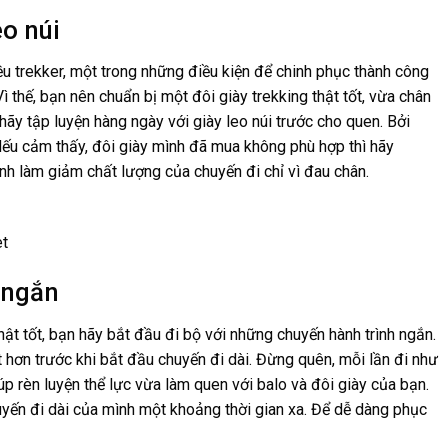
eo núi
u trekker, một trong những điều kiện để chinh phục thành công
Vì thế, bạn nên chuẩn bị một đôi giày trekking thật tốt, vừa chân
 hãy tập luyện hàng ngày với giày leo núi trước cho quen. Bởi
 Nếu cảm thấy, đôi giày mình đã mua không phù hợp thì hãy
nh làm giảm chất lượng của chuyến đi chỉ vì đau chân.
et
h ngắn
hật tốt, bạn hãy bắt đầu đi bộ với những chuyến hành trình ngắn.
t hơn trước khi bắt đầu chuyến đi dài. Đừng quên, mỗi lần đi như
úp rèn luyện thể lực vừa làm quen với balo và đôi giày của bạn.
uyến đi dài của mình một khoảng thời gian xa. Để dễ dàng phục