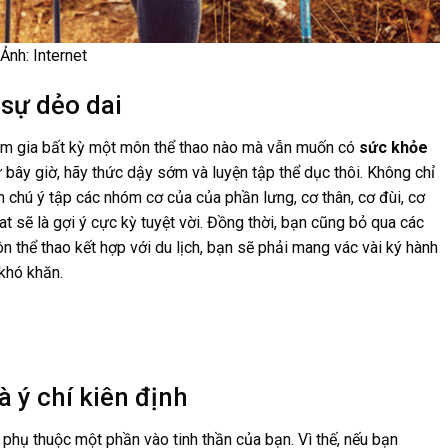
Ảnh: Internet
 sự dẻo dai
ham gia bất kỳ một môn thể thao nào mà vẫn muốn có
sức khỏe
từ bây giờ, hãy thức dậy sớm và luyện tập thể dục thôi. Không chỉ
 chú ý tập các nhóm cơ của của phần lưng, cơ thân, cơ đùi, cơ
t sẽ là gợi ý cực kỳ tuyệt vời. Đồng thời, bạn cũng bỏ qua các
ôn thể thao kết hợp với du lịch, bạn sẽ phải mang vác vài ký hành
 khó khăn.
à ý chí kiên định
 phụ thuộc một phần vào tinh thần của bạn. Vì thế, nếu bạn