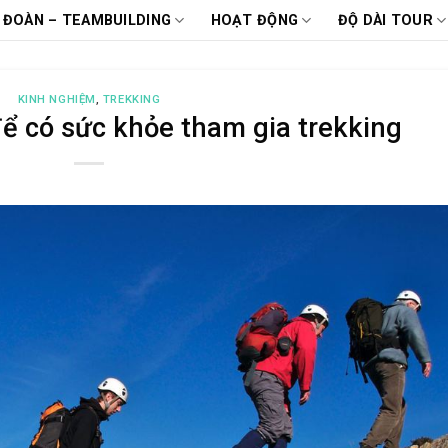
 ĐOÀN – TEAMBUILDING
HOẠT ĐỘNG
ĐỘ DÀI TOUR
KINH NGHIỆM
,
TREKKING
để có sức khỏe tham gia trekking