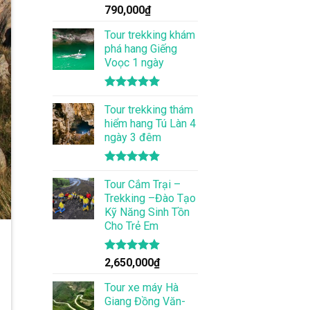
Được xếp
790,000
₫
hạng
5.00
5 sao
Tour trekking khám
phá hang Giếng
Voọc 1 ngày
Được xếp
hạng
Tour trekking thám
5.00
5 sao
hiểm hang Tú Làn 4
ngày 3 đêm
Được xếp
hạng
Tour Cắm Trại –
4.86
5 sao
Trekking –Đào Tạo
Kỹ Năng Sinh Tồn
Cho Trẻ Em
Được xếp
2,650,000
₫
hạng
4.86
5 sao
Tour xe máy Hà
Giang Đồng Văn-