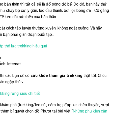
ho bản thân thì tất cả sẽ là đổ sông đổ bể. Do đó, bạn hãy thử
hư chạy bộ cự ly gần, leo cầu thanh, bơi lội, bóng đá… Cố gắng
 để kéo dài sức bền của bản thân.
 bắt cách tập luyện thường xuyên, không ngắt quãng. Và hãy
 bạn phải gián đoạn buổi tập…
tập thể lực trekking hiệu quả
Ảnh: Internet
 thì các bạn sẽ có
sức khỏe tham gia trekking
thật tốt. Chúc
àn ngập thú vị.
kking rừng siêu chi tiết
khám phá (trekking/leo núi, cắm trại, đạp xe, chèo thuyền, vượt
hêm bí quyết chọn đồ Phượt tại bài viết “
Những phụ kiện cần