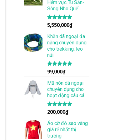
Hẻm vực Tu Sản-
Sông Nho Quế
Được xếp
5,550,000
₫
hạng
4.83
5 sao
Khăn dã ngoại đa
năng chuyên dụng
cho trekking, leo
núi
Được xếp
99,000
₫
hạng
4.83
5 sao
Mũ nón dã ngoại
chuyên dụng cho
hoạt động câu cá
Được xếp
200,000
₫
hạng
4.83
5 sao
Áo cờ đỏ sao vàng
giá rẻ nhất thị
trường