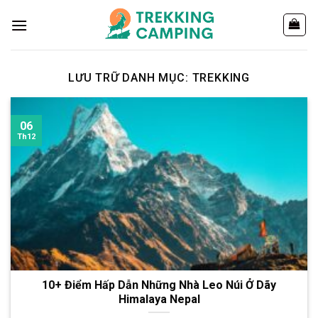
Chuyển
đến
nội
dung
LƯU TRỮ DANH MỤC:
TREKKING
06
Th12
10+ Điểm Hấp Dẫn Những Nhà Leo Núi Ở Dãy
Himalaya Nepal