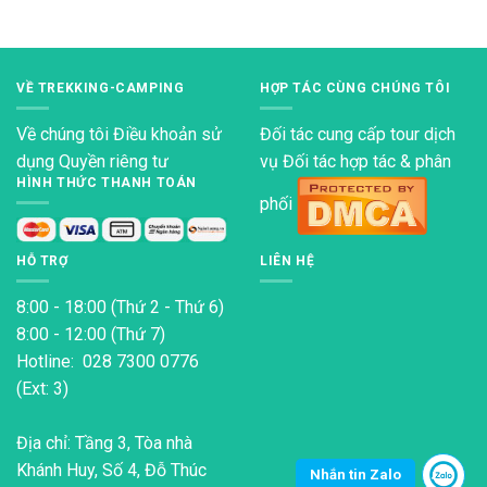
VỀ TREKKING-CAMPING
HỢP TÁC CÙNG CHÚNG TÔI
Về chúng tôi
Điều khoản sử
Đối tác cung cấp tour dịch
dụng
Quyền riêng tư
vụ Đối tác hợp tác & phân
HÌNH THỨC THANH TOÁN
phối
HỖ TRỢ
LIÊN HỆ
8:00 - 18:00 (Thứ 2 - Thứ 6)
8:00 - 12:00 (Thứ 7)
Hotline: 028 7300 0776
(Ext: 3)
Địa chỉ: Tầng 3, Tòa nhà
Khánh Huy, Số 4, Đỗ Thúc
Nhắn tin Zalo