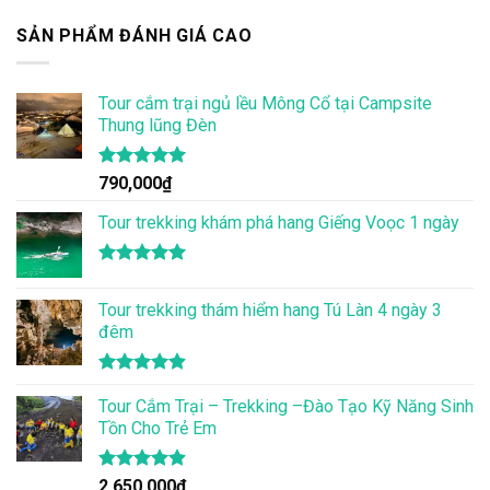
SẢN PHẨM ĐÁNH GIÁ CAO
Tour cắm trại ngủ lều Mông Cổ tại Campsite
Thung lũng Đèn
Được xếp
790,000
₫
hạng
5.00
5 sao
Tour trekking khám phá hang Giếng Voọc 1 ngày
Được xếp
hạng
5.00
Tour trekking thám hiểm hang Tú Làn 4 ngày 3
5 sao
đêm
Được xếp
hạng
Tour Cắm Trại – Trekking –Đào Tạo Kỹ Năng Sinh
4.86
5 sao
Tồn Cho Trẻ Em
Được xếp
2,650,000
₫