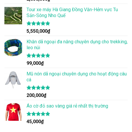
hạng
4.86
5 sao
Tour xe máy Hà Giang Đồng Văn-Hẻm vực Tu
Sản-Sông Nho Quế
Được xếp
5,550,000
₫
hạng
4.83
5 sao
Khăn dã ngoại đa năng chuyên dụng cho trekking,
leo núi
Được xếp
99,000
₫
hạng
4.83
5 sao
Mũ nón dã ngoại chuyên dụng cho hoạt động câu
cá
Được xếp
200,000
₫
hạng
4.83
5 sao
Áo cờ đỏ sao vàng giá rẻ nhất thị trường
Được xếp
45,000
₫
hạng
4.80
5 sao