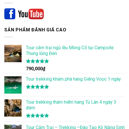
SẢN PHẨM ĐÁNH GIÁ CAO
Tour cắm trại ngủ lều Mông Cổ tại Campsite
Thung lũng Đèn
Được xếp
790,000
₫
hạng
5.00
5 sao
Tour trekking khám phá hang Giếng Voọc 1 ngày
Được xếp
hạng
5.00
Tour trekking thám hiểm hang Tú Làn 4 ngày 3
5 sao
đêm
Được xếp
hạng
Tour Cắm Trại – Trekking –Đào Tạo Kỹ Năng Sinh
4.86