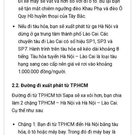
Đi xe máy sẽ vất vả hơn so với đi ô tô. Bù lại bạn
sẽ tận mắt chiêm ngưỡng đèo Khau Phạ và đèo Ô
Quy Hồ huyền thoại của Tây Bắc.
Nếu đi tàu hỏa, bạn sẽ xuất phát từ ga Hà Nội và
dừng ở ga trung tâm thành phố Lào Cai. Các
chuyến tàu đi Lào Cai có số hiệu SP1, SP3 và
SP7. Hành trình trên tàu hỏa sẽ kéo dài khoảng 8
tiếng. Tàu hỏa tuyến Hà Nội – Lào Cai là loại tàu
hạng sang cao cấp nên giá vé rơi vào khoảng
1.000.000 đồng/người.
2.2. Đường đi xuất phát từ TP.HCM
Đường đi từ TP.HCM tới Sapa sẽ xa xôi hơn, bạn chia
làm 2 chặng TP.HCM – Hà Nội và Hà Nội – Lào Cai.
Cụ thể như sau:
Chặng 1: Bạn đi từ TP.HCM đến Hà Nội bằng tàu
hỏa, ô tô hoặc máy bay. Trong đó đi máy bay là