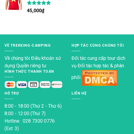
Được xếp
45,000
₫
hạng
4.80
5 sao
VỀ TREKKING-CAMPING
HỢP TÁC CÙNG CHÚNG TÔI
Về chúng tôi
Điều khoản sử
Đối tác cung cấp tour dịch
dụng
Quyền riêng tư
vụ Đối tác hợp tác & phân
HÌNH THỨC THANH TOÁN
phối
HỖ TRỢ
LIÊN HỆ
8:00 - 18:00 (Thứ 2 - Thứ 6)
8:00 - 12:00 (Thứ 7)
Hotline: 028 7300 0776
(Ext: 3)