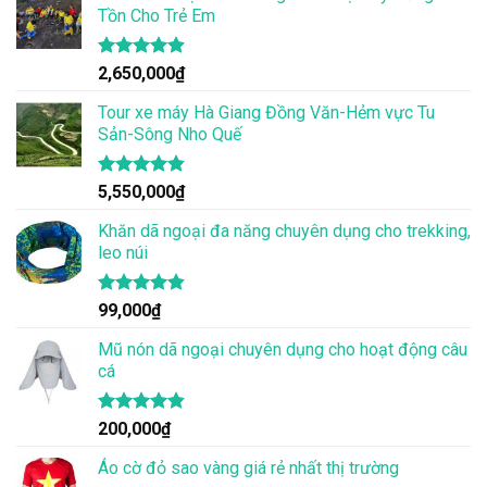
5 sao
Tồn Cho Trẻ Em
Được xếp
2,650,000
₫
hạng
4.86
5 sao
Tour xe máy Hà Giang Đồng Văn-Hẻm vực Tu
Sản-Sông Nho Quế
Được xếp
5,550,000
₫
hạng
4.83
5 sao
Khăn dã ngoại đa năng chuyên dụng cho trekking,
leo núi
Được xếp
99,000
₫
hạng
4.83
5 sao
Mũ nón dã ngoại chuyên dụng cho hoạt động câu
cá
Được xếp
200,000
₫
hạng
4.83
5 sao
Áo cờ đỏ sao vàng giá rẻ nhất thị trường