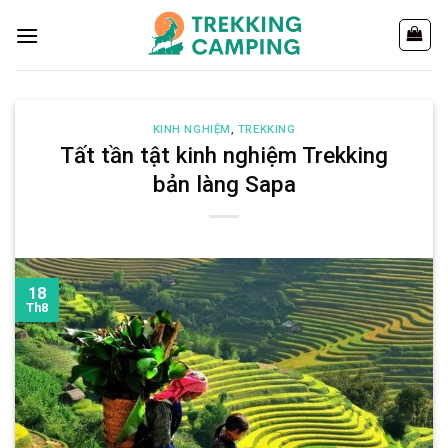
Chuyển
đến
nội
dung
KINH NGHIỆM
,
TREKKING
Tất tần tật kinh nghiệm Trekking
bản làng Sapa
18
Th8