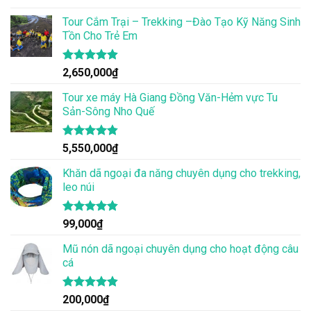
Được xếp
hạng
Tour Cắm Trại – Trekking –Đào Tạo Kỹ Năng Sinh
4.86
5 sao
Tồn Cho Trẻ Em
Được xếp
2,650,000
₫
hạng
4.86
5 sao
Tour xe máy Hà Giang Đồng Văn-Hẻm vực Tu
Sản-Sông Nho Quế
Được xếp
5,550,000
₫
hạng
4.83
5 sao
Khăn dã ngoại đa năng chuyên dụng cho trekking,
leo núi
Được xếp
99,000
₫
hạng
4.83
5 sao
Mũ nón dã ngoại chuyên dụng cho hoạt động câu
cá
Được xếp
200,000
₫
hạng
4.83