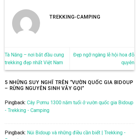
TREKKING-CAMPING
Tà Năng – nơi bắt đầu cung
Đẹp ngỡ ngàng lễ hội hoa đỗ
trekking đẹp nhất Việt Nam
quyên
5 NHỮNG SUY NGHĨ TRÊN “
VƯỜN QUỐC GIA BIDOUP
– RỪNG NGUYÊN SINH VẪY GỌI
”
Pingback:
Cây Pơmu 1300 năm tuổi ở vườn quốc gia Bidoup
- Trekking - Camping
Pingback:
Núi Bidoup và những điều cần biết | Trekking -