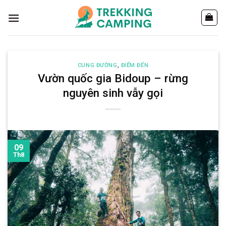
Chuyển
đến
nội
dung
CUNG ĐƯỜNG
,
ĐIỂM ĐẾN
Vườn quốc gia Bidoup – rừng
nguyên sinh vẫy gọi
09
Th8