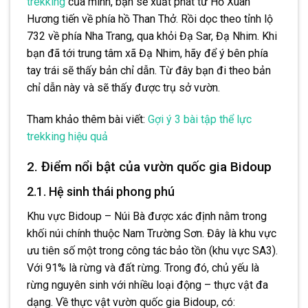
trekking
của mình, bạn sẽ xuất phát từ Hồ Xuân
Hương tiến về phía hồ Than Thở. Rồi dọc theo tỉnh lộ
732 về phía Nha Trang, qua khỏi Đạ Sar, Đạ Nhim. Khi
bạn đã tới trung tâm xã Đạ Nhim, hãy để ý bên phía
tay trái sẽ thấy bản chỉ dẫn. Từ đây bạn đi theo bản
chỉ dẫn này và sẽ thấy được trụ sở vườn.
Tham khảo thêm bài viết:
Gợi ý 3 bài tập thể lực
trekking hiệu quả
2. Điểm nổi bật của vườn quốc gia Bidoup
2.1. Hệ sinh thái phong phú
Khu vực Bidoup – Núi Bà được xác định nằm trong
khối núi chính thuộc Nam Trường Sơn. Đây là khu vực
ưu tiên số một trong công tác bảo tồn (khu vực SA3).
Với 91% là rừng và đất rừng. Trong đó, chủ yếu là
rừng nguyên sinh với nhiều loại động – thực vật đa
dạng. Về thực vật vườn quốc gia Bidoup, có: