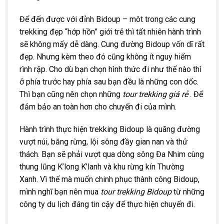
Để đến được với đỉnh Bidoup – môt trong các cung
trekking đẹp “hớp hồn” giới trẻ thì tất nhiên hành trình
sẽ không mấy dễ dàng. Cung đường Bidoup vốn dĩ rất
đẹp. Nhưng kèm theo đó cũng không ít nguy hiểm
rình rập. Cho dù bạn chọn hình thức đi như thế nào thì
ở phía trước hay phía sau bạn đều là những con dốc.
Thì bạn cũng nên chọn những
tour trekking giá rẻ
. Để
đảm bảo an toàn hơn cho chuyến đi của mình.
Hành trình thực hiện trekking Bidoup là quãng đường
vượt núi, băng rừng, lội sông đầy gian nan và thử
thách. Bạn sẽ phải vượt qua dòng sông Đa Nhim cùng
thung lũng K’long K’lanh và khu rừng kín Thường
Xanh. Vì thế mà muốn chinh phục thành công Bidoup,
mình nghĩ bạn nên mua
tour trekking Bidoup
từ những
công ty du lịch đáng tin cậy để thực hiện chuyến đi.