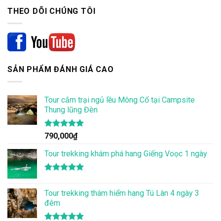
THEO DÕI CHÚNG TÔI
SẢN PHẨM ĐÁNH GIÁ CAO
Tour cắm trại ngủ lều Mông Cổ tại Campsite
Thung lũng Đèn
Được xếp
790,000
₫
hạng
5.00
5 sao
Tour trekking khám phá hang Giếng Voọc 1 ngày
Được xếp
hạng
5.00
Tour trekking thám hiểm hang Tú Làn 4 ngày 3
5 sao
đêm