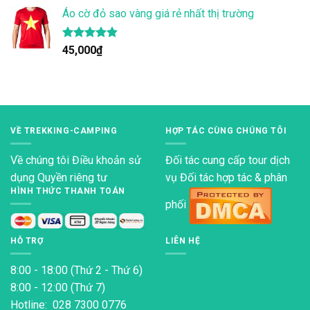
5 sao
Áo cờ đỏ sao vàng giá rẻ nhất thị trường
Được xếp
45,000
₫
hạng
4.80
5 sao
VỀ TREKKING-CAMPING
HỢP TÁC CÙNG CHÚNG TÔI
Về chúng tôi
Điều khoản sử
Đối tác cung cấp tour dịch
dụng
Quyền riêng tư
vụ Đối tác hợp tác & phân
HÌNH THỨC THANH TOÁN
phối
HỖ TRỢ
LIÊN HỆ
8:00 - 18:00 (Thứ 2 - Thứ 6)
8:00 - 12:00 (Thứ 7)
Hotline: 028 7300 0776