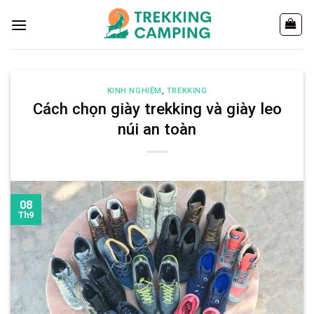
Chuyển
đến
nội
dung
KINH NGHIỆM
,
TREKKING
Cách chọn giày trekking và giày leo
núi an toàn
08
Th9