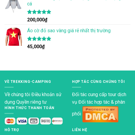
cá
Được xếp
200,000
₫
hạng
4.83
5 sao
Áo cờ đỏ sao vàng giá rẻ nhất thị trường
Được xếp
45,000
₫
hạng
4.80
5 sao
VỀ TREKKING-CAMPING
HỢP TÁC CÙNG CHÚNG TÔI
Về chúng tôi
Điều khoản sử
Đối tác cung cấp tour dịch
dụng
Quyền riêng tư
vụ Đối tác hợp tác & phân
HÌNH THỨC THANH TOÁN
phối
HỖ TRỢ
LIÊN HỆ