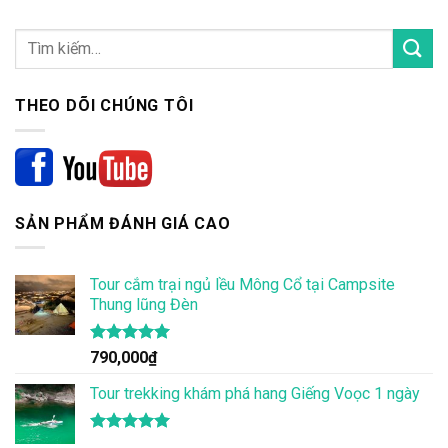
THEO DÕI CHÚNG TÔI
SẢN PHẨM ĐÁNH GIÁ CAO
Tour cắm trại ngủ lều Mông Cổ tại Campsite
Thung lũng Đèn
Được xếp
790,000
₫
hạng
5.00
5 sao
Tour trekking khám phá hang Giếng Voọc 1 ngày
Được xếp