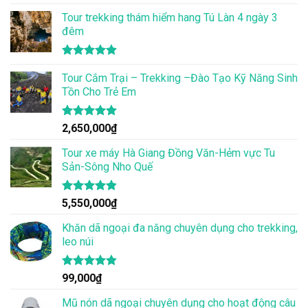
hạng
5.00
Tour trekking thám hiểm hang Tú Làn 4 ngày 3
5 sao
đêm
Được xếp
hạng
Tour Cắm Trại – Trekking –Đào Tạo Kỹ Năng Sinh
4.86
5 sao
Tồn Cho Trẻ Em
Được xếp
2,650,000
₫
hạng
4.86
5 sao
Tour xe máy Hà Giang Đồng Văn-Hẻm vực Tu
Sản-Sông Nho Quế
Được xếp
5,550,000
₫
hạng
4.83
5 sao
Khăn dã ngoại đa năng chuyên dụng cho trekking,
leo núi
Được xếp
99,000
₫
hạng
4.83
5 sao
Mũ nón dã ngoại chuyên dụng cho hoạt động câu