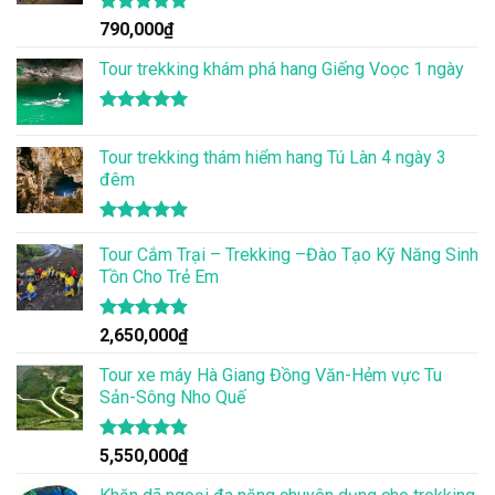
Được xếp
790,000
₫
hạng
5.00
5 sao
Tour trekking khám phá hang Giếng Voọc 1 ngày
Được xếp
hạng
5.00
Tour trekking thám hiểm hang Tú Làn 4 ngày 3
5 sao
đêm
Được xếp
hạng
Tour Cắm Trại – Trekking –Đào Tạo Kỹ Năng Sinh
4.86
5 sao
Tồn Cho Trẻ Em
Được xếp
2,650,000
₫
hạng
4.86
5 sao
Tour xe máy Hà Giang Đồng Văn-Hẻm vực Tu
Sản-Sông Nho Quế
Được xếp
5,550,000
₫
hạng
4.83
5 sao