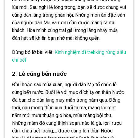
lúa mới. Sau nghi lễ long trọng, bạn sẽ được chung vui
cùng dân làng trong phần hội. Những món ăn đặc sản
của người dân Mạ và rượu cần được mang ra đãi
khách. Hòa mình cùng trai gái trong làng nhảy múa,
đàn hát sẽ khiến bạn nhớ mãi không quên.
Đừng bỏ lỡ bài viết:
Kinh nghiệm đi trekking rừng siêu
chi tiết
2.
Lễ cúng bến nước
Đầu hoặc sau mùa xuân, người dân Mạ tổ chức lễ
cúng bến nước. Buổi lễ với mục đích tạ ơn thần Nước
đã ban cho dân làng may mắn trong năm qua. Đồng
thời, cầu mong thần xua đuổi tà ma, mang lại một
năm mới mưa thuận gió hòa, mùa màng bội thu.
Những mâm đồ cúng thịnh soạn, nào là gà, lợn, rượu
cần, chậu tiết loãng,… được dâng lên thần Nước.