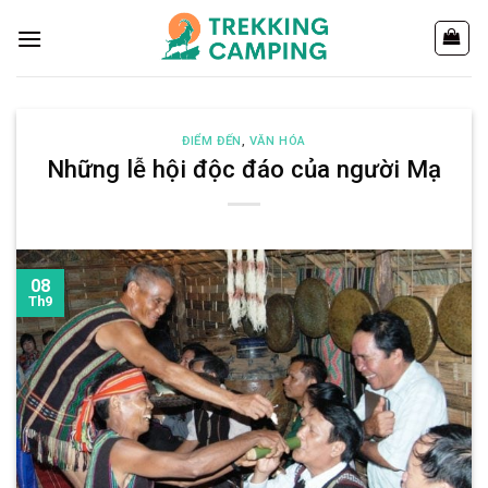
Chuyển
đến
nội
dung
ĐIỂM ĐẾN
,
VĂN HÓA
Những lễ hội độc đáo của người Mạ
08
Th9