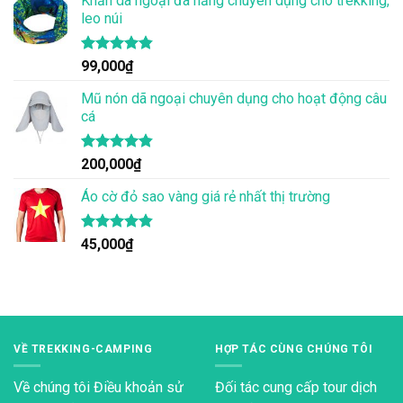
Khăn dã ngoại đa năng chuyên dụng cho trekking,
leo núi
Được xếp
99,000
₫
hạng
4.83
5 sao
Mũ nón dã ngoại chuyên dụng cho hoạt động câu
cá
Được xếp
200,000
₫
hạng
4.83
5 sao
Áo cờ đỏ sao vàng giá rẻ nhất thị trường
Được xếp
45,000
₫
hạng
4.80
5 sao
VỀ TREKKING-CAMPING
HỢP TÁC CÙNG CHÚNG TÔI
Về chúng tôi
Điều khoản sử
Đối tác cung cấp tour dịch