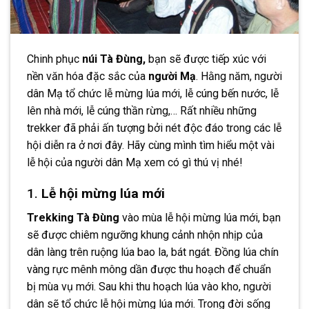
Chinh phục
núi Tà Đùng,
bạn sẽ được tiếp xúc với
nền văn hóa đặc sắc của
người Mạ
. Hằng năm, người
dân Mạ tổ chức lễ mừng lúa mới, lễ cúng bến nước, lễ
lên nhà mới, lễ cúng thần rừng,… Rất nhiều những
trekker đã phải ấn tượng bởi nét độc đáo trong các lễ
hội diễn ra ở nơi đây. Hãy cùng mình tìm hiểu một vài
lễ hội của người dân Mạ xem có gì thú vị nhé!
1.
Lễ hội mừng lúa mới
Trekking Tà Đùng
vào mùa lễ hội mừng lúa mới, bạn
sẽ được chiêm ngưỡng khung cảnh nhộn nhịp của
dân làng trên ruộng lúa bao la, bát ngát. Đồng lúa chín
vàng rực mênh mông dần được thu hoạch để chuẩn
bị mùa vụ mới. Sau khi thu hoạch lúa vào kho, người
dân sẽ tổ chức lễ hội mừng lúa mới. Trong đời sống