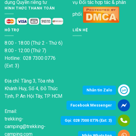
dụng
Quyền riêng tư
vụ Đối tác hợp tác & phân
HÌNH THỨC THANH TOÁN
phối
HỖ TRỢ
LIÊN HỆ
8:00 - 18:00 (Thứ 2 - Thứ 6)
8:00 - 12:00 (Thứ 7)
Hotline: 028 7300 0776
(Ext: 3)
Địa chỉ: Tầng 3, Tòa nhà
Khánh Huy, Số 4, Đỗ Thúc
Nhắn tin Zalo
Tịnh, P. An Hội Tây, TP. HCM
Facebook Messenger
Email:
trekking-
Gọi: 028 7300 0776 (Ext: 3)
camping@trekking-
camping.com
Nhắn WhatsApp