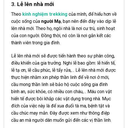
3.
Lễ lên nhà mới
Theo
kinh nghiệm trekking
của mình, để hiểu hơn về
cuộc sống của
người Mạ
, bạn nên đến đây vào dịp lễ
lên nhà mới. Theo họ, ngôi nhà là nơi cư trú, sinh hoạt
của con người. Đồng thời, nó còn là nơi gắn kết các
thành viên trong gia đình.
Lễ lên nhà mới sẽ được tiến hành theo sự phân công,
điều khiển của gia trưởng. Nghi lễ bao gồm: lễ hiến tế,
lễ tạ ơn, lễ cầu phúc, lễ tẩy rửa,… Lễ lên nhà mới được
thực hiện nhằm xin phép thần linh để về nơi ở mới,
cầu mong thần linh sẽ bảo hộ cuộc sống gia đình
bình an, sức khỏe, có nhiều con cháu,… Máu con vật
hiến tế được bôi khắp các vật dụng trong nhà. Mục
đích của việc này là để xua đuổi tà ma, bệnh tật và
cầu chúc may mắn. Đây được xem như thông điệp
cầu an mà người dân muốn gửi đến các vị thần linh.