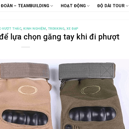
 ĐOÀN – TEAMBUILDING
HOẠT ĐỘNG
ĐỘ DÀI TOUR
K-VƯỢT THÁC
,
KINH NGHIỆM
,
TREKKING
,
XE ĐẠP
ể lựa chọn găng tay khi đi phượt