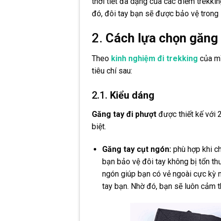
thời tiết đa dạng của các điểm trekki
đó, đôi tay bạn sẽ được bảo vệ trong s
2.
Cách lựa chọn găng 
Theo
kinh nghiệm đi trekking
của mì
tiêu chí sau:
2.1.
Kiểu dáng
Găng tay đi phượt
được thiết kế với 
biệt.
Găng tay cụt ngón:
phù hợp khi c
bạn bảo vệ đôi tay không bị tổn thư
ngón giúp bạn có vẻ ngoài cực kỳ 
tay bạn. Nhờ đó, bạn sẽ luôn cảm t