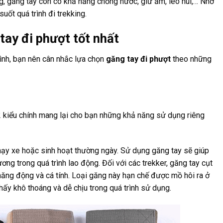
ng, găng tay còn có khả năng chống nước, giữ ấm, leo núi,… Nhờ
uốt quá trình đi trekking.
tay đi phượt tốt nhất
nh, bạn nên cân nhắc lựa chọn
găng tay đi phượt
theo những
2 kiểu chính mang lại cho bạn những khả năng sử dụng riêng
hạy xe hoặc sinh hoạt thường ngày. Sử dụng găng tay sẽ giúp
ơng trong quá trình lao động. Đối với các trekker, găng tay cụt
năng động và cá tính. Loại găng này hạn chế được mồ hôi ra ở
hấy khô thoáng và dễ chịu trong quá trình sử dụng.