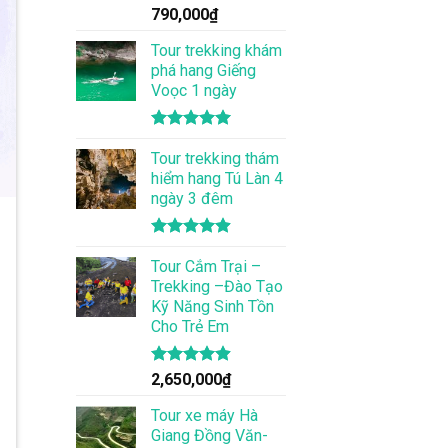
Được xếp
790,000
₫
hạng
5.00
5 sao
Tour trekking khám
phá hang Giếng
Voọc 1 ngày
Được xếp
hạng
Tour trekking thám
5.00
5 sao
hiểm hang Tú Làn 4
ngày 3 đêm
Được xếp
hạng
Tour Cắm Trại –
4.86
5 sao
Trekking –Đào Tạo
Kỹ Năng Sinh Tồn
Cho Trẻ Em
Được xếp
2,650,000
₫
hạng
4.86
5 sao
Tour xe máy Hà
Giang Đồng Văn-