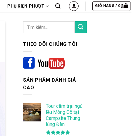
GIỎ HÀNG /
0
₫
PHỤ KIỆN PHƯỢT
THEO DÕI CHÚNG TÔI
SẢN PHẨM ĐÁNH GIÁ
CAO
Tour cắm trại ngủ
lều Mông Cổ tại
Campsite Thung
lũng Đèn