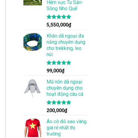
Hẻm vực Tu Sản-
Sông Nho Quế
Được xếp
5,550,000
₫
hạng
4.83
5 sao
Khăn dã ngoại đa
năng chuyên dụng
cho trekking, leo
núi
Được xếp
99,000
₫
hạng
4.83
5 sao
Mũ nón dã ngoại
chuyên dụng cho
hoạt động câu cá
Được xếp
200,000
₫
hạng
4.83
5 sao
Áo cờ đỏ sao vàng
giá rẻ nhất thị
trường