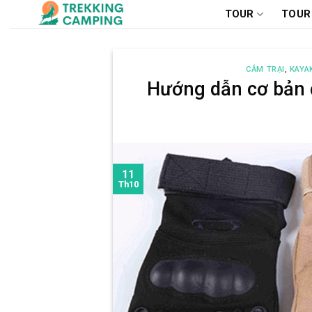
Chuyển
TOUR
TOUR
đến
nội
dung
CẮM TRẠI
,
KAYA
Hướng dẫn cơ bản đ
11
Th10