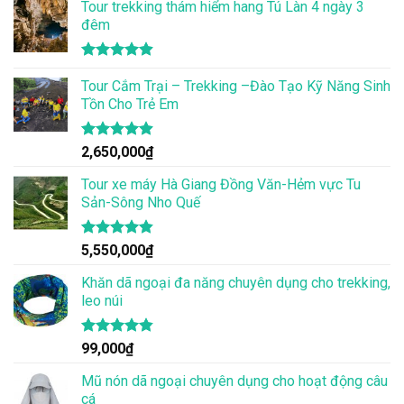
Tour trekking thám hiểm hang Tú Làn 4 ngày 3
5 sao
đêm
Được xếp
hạng
Tour Cắm Trại – Trekking –Đào Tạo Kỹ Năng Sinh
4.86
5 sao
Tồn Cho Trẻ Em
Được xếp
2,650,000
₫
hạng
4.86
5 sao
Tour xe máy Hà Giang Đồng Văn-Hẻm vực Tu
Sản-Sông Nho Quế
Được xếp
5,550,000
₫
hạng
4.83
5 sao
Khăn dã ngoại đa năng chuyên dụng cho trekking,
leo núi
Được xếp
99,000
₫
hạng
4.83
5 sao
Mũ nón dã ngoại chuyên dụng cho hoạt động câu
cá