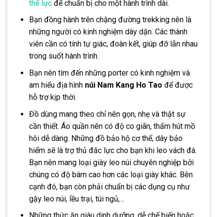
thể lực
để chuẩn bị cho một hành trình dài.
Bạn đồng hành trên chặng đường trekking nên là
những người có kinh nghiệm dày dặn. Các thành
viên cần có tính tự giác, đoàn kết, giúp đỡ lẫn nhau
trong suốt hành trình.
Bạn nên tìm đến những porter có kinh nghiệm và
am hiểu địa hình
núi Nam Kang Ho Tao
để được
hỗ trợ kịp thời.
Đồ dùng mang theo chỉ nên gọn, nhẹ và thật sự
cần thiết. Áo quần nên có độ co giãn, thấm hút mồ
hôi dễ dàng. Những đồ bảo hộ cơ thể, dây bảo
hiểm sẽ là trợ thủ đắc lực cho bạn khi leo vách đá.
Bạn nên mang loại giày leo núi chuyên nghiệp bởi
chúng có độ bám cao hơn các loại giày khác. Bên
cạnh đó, bạn còn phải chuẩn bị các dụng cụ như
gậy leo núi, lều trại, túi ngủ,…
Những thức ăn giàu dinh dưỡng, dễ chế biến hoặc