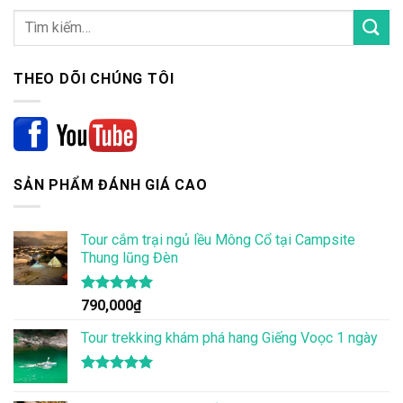
THEO DÕI CHÚNG TÔI
SẢN PHẨM ĐÁNH GIÁ CAO
Tour cắm trại ngủ lều Mông Cổ tại Campsite
Thung lũng Đèn
Được xếp
790,000
₫
hạng
5.00
5 sao
Tour trekking khám phá hang Giếng Voọc 1 ngày
Được xếp
hạng
5.00