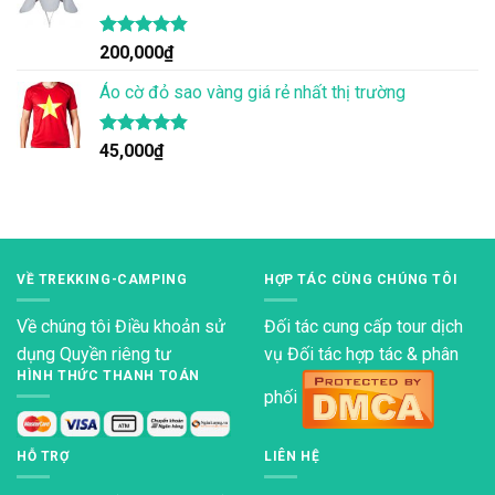
Được xếp
200,000
₫
hạng
4.83
5 sao
Áo cờ đỏ sao vàng giá rẻ nhất thị trường
Được xếp
45,000
₫
hạng
4.80
5 sao
VỀ TREKKING-CAMPING
HỢP TÁC CÙNG CHÚNG TÔI
Về chúng tôi
Điều khoản sử
Đối tác cung cấp tour dịch
dụng
Quyền riêng tư
vụ Đối tác hợp tác & phân
HÌNH THỨC THANH TOÁN
phối
HỖ TRỢ
LIÊN HỆ