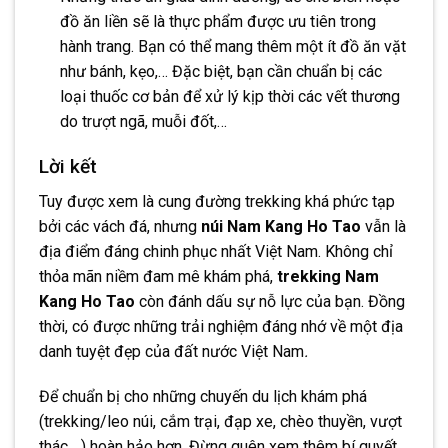
đồ ăn liền sẽ là thực phẩm được ưu tiên trong
hành trang. Bạn có thể mang thêm một ít đồ ăn vặt
như bánh, kẹo,… Đặc biệt, bạn cần chuẩn bị các
loại thuốc cơ bản để xử lý kịp thời các vết thương
do trượt ngã, muỗi đốt,…
Lời kết
Tuy được xem là cung đường trekking khá phức tạp
bởi các vách đá, nhưng
núi Nam Kang Ho Tao
vẫn là
địa điểm đáng chinh phục nhất Việt Nam. Không chỉ
thỏa mãn niềm đam mê khám phá,
trekking Nam
Kang Ho Tao
còn đánh dấu sự nỗ lực của bạn. Đồng
thời, có được những trải nghiệm đáng nhớ về một địa
danh tuyệt đẹp của đất nước Việt Nam
.
Để chuẩn bị cho những chuyến du lịch khám phá
(trekking/leo núi, cắm trại, đạp xe, chèo thuyền, vượt
thác,…) hoàn hảo hơn. Đừng quên xem thêm bí quyết