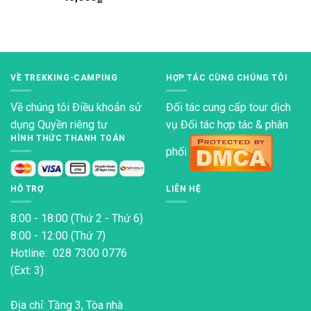
hạng
4.80
5 sao
VỀ TREKKING-CAMPING
HỢP TÁC CÙNG CHÚNG TÔI
Về chúng tôi
Điều khoản sử
Đối tác cung cấp tour dịch
dụng
Quyền riêng tư
vụ Đối tác hợp tác & phân
HÌNH THỨC THANH TOÁN
phối
HỖ TRỢ
LIÊN HỆ
8:00 - 18:00 (Thứ 2 - Thứ 6)
8:00 - 12:00 (Thứ 7)
Hotline: 028 7300 0776
(Ext: 3)
Địa chỉ: Tầng 3, Tòa nhà