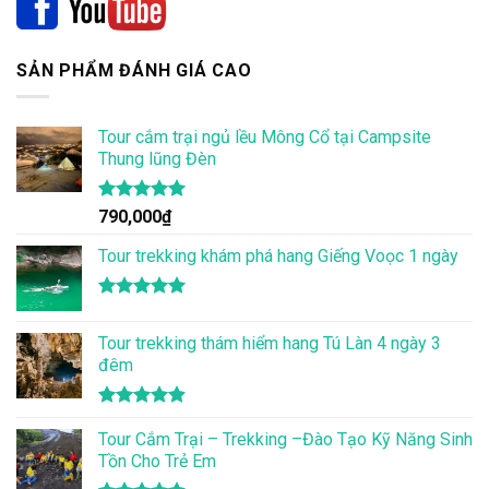
SẢN PHẨM ĐÁNH GIÁ CAO
Tour cắm trại ngủ lều Mông Cổ tại Campsite
Thung lũng Đèn
Được xếp
790,000
₫
hạng
5.00
5 sao
Tour trekking khám phá hang Giếng Voọc 1 ngày
Được xếp
hạng
5.00
Tour trekking thám hiểm hang Tú Làn 4 ngày 3
5 sao
đêm
Được xếp
hạng
Tour Cắm Trại – Trekking –Đào Tạo Kỹ Năng Sinh
4.86
5 sao
Tồn Cho Trẻ Em