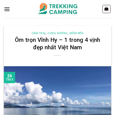
Chuyển
đến
nội
dung
CẮM TRẠI
,
CUNG ĐƯỜNG
,
ĐIỂM ĐẾN
Ôm trọn Vĩnh Hy – 1 trong 4 vịnh
đẹp nhất Việt Nam
26
Th11