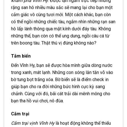
khám phá Vĩnh Hy
. Được lặn ngắm trực tiếp những
rặng san hô nhiều màu sắc sẽ mang lại cho bạn một
cảm giác vô cùng tươi mới. Một cách khác, bạn còn
có thể ngồi những chiếc tàu, ngắm nhìn những rạn san
hô lấp lánh thông qua mặt kính dưới đáy tàu. Không
những thế, bạn còn có thể ung dung, ngồi câu cá từ
trên boong tàu. Thật thú vị đúng không nào?
Tắm biển
Đến Vĩnh Hy, bạn sẽ được hòa mình giữa dòng nước
trong xanh, mát lạnh. Những con sóng lăn tăn vỗ vào
bờ tung bọt trắng xóa. Bờ biển sẽ là điểm check in
giúp bạn cho ra đời những bức hình cực kỳ sang
chảnh. Cùng với đó, bãi cát trải dài mênh mông cho
bạn tha hồ vui chơi, nô đùa.
Cắm trại
Cắm trại vịnh Vĩnh Hy
là hoạt động không thể thiếu