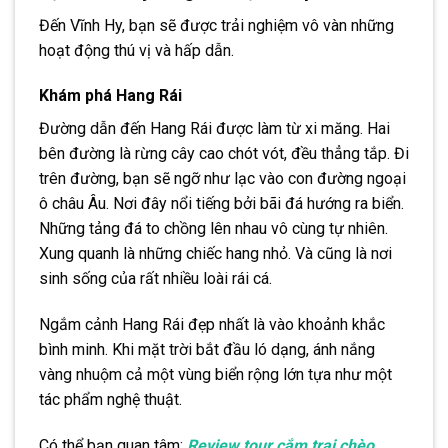
Đến Vĩnh Hy, bạn sẽ được trải nghiệm vô vàn những
hoạt động thú vị và hấp dẫn.
Khám phá Hang Rái
Đường dẫn đến Hang Rái được làm từ xi măng. Hai
bên đường là rừng cây cao chót vót, đều thẳng tắp. Đi
trên đường, bạn sẽ ngỡ như lạc vào con đường ngoại
ô châu Âu. Nơi đây nổi tiếng bởi bãi đá hướng ra biển.
Những tảng đá to chồng lên nhau vô cùng tự nhiên.
Xung quanh là những chiếc hang nhỏ. Và cũng là nơi
sinh sống của rất nhiều loài rái cá.
Ngắm cảnh Hang Rái đẹp nhất là vào khoảnh khắc
bình minh. Khi mặt trời bắt đầu ló dạng, ánh nắng
vàng nhuộm cả một vùng biển rộng lớn tựa như một
tác phẩm nghệ thuật.
Có thể bạn quan tâm:
Review tour cắm trại chèo