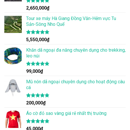
Được xếp
2,650,000
₫
hạng
4.86
5 sao
Tour xe máy Hà Giang Đồng Văn-Hẻm vực Tu
Sản-Sông Nho Quế
Được xếp
5,550,000
₫
hạng
4.83
5 sao
Khăn dã ngoại đa năng chuyên dụng cho trekking,
leo núi
Được xếp
99,000
₫
hạng
4.83
5 sao
Mũ nón dã ngoại chuyên dụng cho hoạt động câu
cá
Được xếp
200,000
₫
hạng
4.83
5 sao
Áo cờ đỏ sao vàng giá rẻ nhất thị trường
Được xếp
45,000
₫