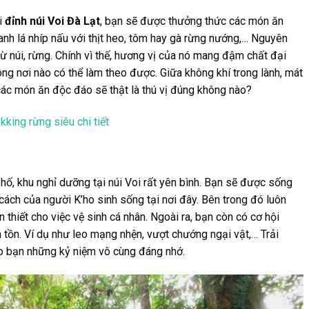
i
đỉnh núi Voi Đà Lạt
, bạn sẽ được thưởng thức các món ăn
nh lá nhíp nấu với thịt heo, tôm hay gà rừng nướng,… Nguyên
từ núi, rừng. Chính vì thế, hương vị của nó mang đậm chất đại
ông nơi nào có thể làm theo được. Giữa không khí trong lành, mát
các món ăn độc đáo sẽ thật là thú vị đúng không nào?
kking rừng siêu chi tiết
phố, khu nghỉ dưỡng tại núi Voi rất yên bình. Bạn sẽ được sống
ách của người K’ho sinh sống tại nơi đây. Bên trong đó luôn
thiết cho việc vệ sinh cá nhân. Ngoài ra, bạn còn có cơ hội
 tồn. Ví dụ như leo mạng nhện, vượt chướng ngại vật,… Trải
 bạn những kỷ niệm vô cùng đáng nhớ.