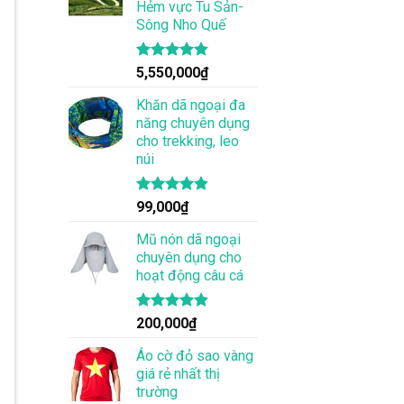
Hẻm vực Tu Sản-
Sông Nho Quế
Được xếp
5,550,000
₫
hạng
4.83
5 sao
Khăn dã ngoại đa
năng chuyên dụng
cho trekking, leo
núi
Được xếp
99,000
₫
hạng
4.83
5 sao
Mũ nón dã ngoại
chuyên dụng cho
hoạt động câu cá
Được xếp
200,000
₫
hạng
4.83
5 sao
Áo cờ đỏ sao vàng
giá rẻ nhất thị
trường