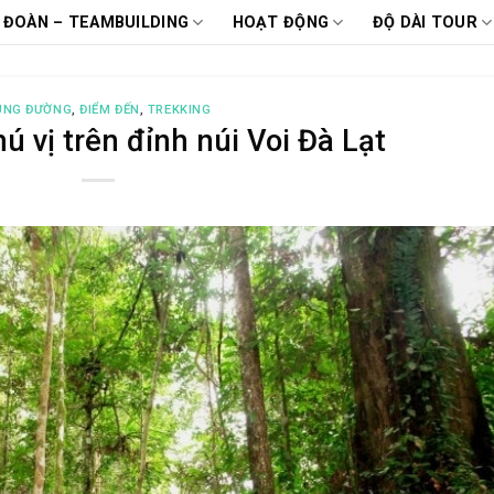
 ĐOÀN – TEAMBUILDING
HOẠT ĐỘNG
ĐỘ DÀI TOUR
UNG ĐƯỜNG
,
ĐIỂM ĐẾN
,
TREKKING
ú vị trên đỉnh núi Voi Đà Lạt