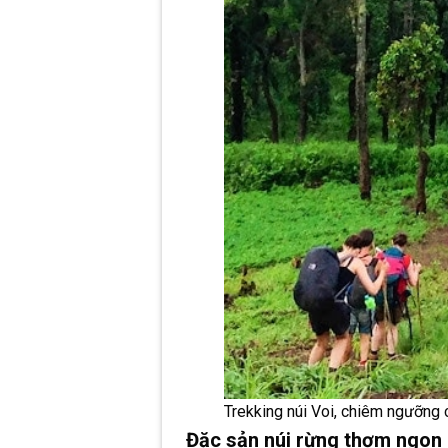
Trekking núi Voi, chiêm ngưỡng c
Đặc sản núi rừng thơm ngon