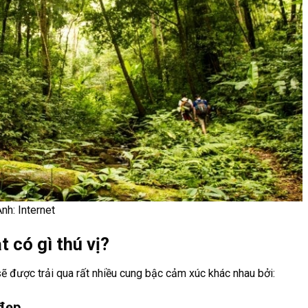
nh: Internet
t có gì thú vị?
sẽ được trải qua rất nhiều cung bậc cảm xúc khác nhau bởi:
 đẹp