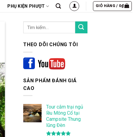
GIỎ HÀNG /
0
₫
PHỤ KIỆN PHƯỢT
THEO DÕI CHÚNG TÔI
SẢN PHẨM ĐÁNH GIÁ
CAO
Tour cắm trại ngủ
lều Mông Cổ tại
Campsite Thung
lũng Đèn