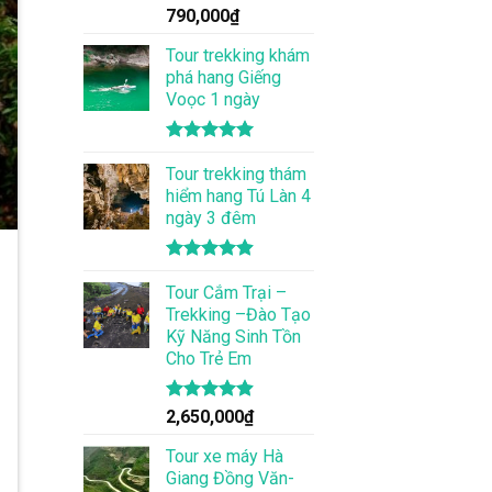
Được xếp
790,000
₫
hạng
5.00
5 sao
Tour trekking khám
phá hang Giếng
Voọc 1 ngày
Được xếp
hạng
Tour trekking thám
5.00
5 sao
hiểm hang Tú Làn 4
ngày 3 đêm
Được xếp
hạng
Tour Cắm Trại –
4.86
5 sao
Trekking –Đào Tạo
Kỹ Năng Sinh Tồn
Cho Trẻ Em
Được xếp
2,650,000
₫
hạng
4.86
5 sao
Tour xe máy Hà
Giang Đồng Văn-