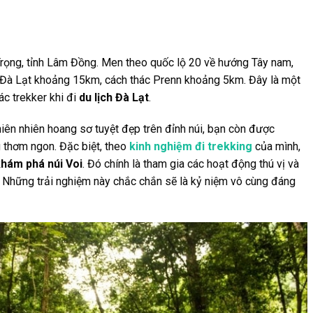
 Trọng, tỉnh Lâm Đồng. Men theo quốc lộ 20 về hướng Tây nam,
ố Đà Lạt khoảng 15km, cách thác Prenn khoảng 5km. Đây là một
c trekker khi đi
du lịch Đà Lạt
.
iên nhiên hoang sơ tuyệt đẹp trên đỉnh núi, bạn còn được
 thơm ngon. Đặc biệt, theo
kinh nghiệm đi trekking
của mình,
hám phá núi Voi
. Đó chính là tham gia các hoạt động thú vị và
. Những trải nghiệm này chắc chắn sẽ là kỷ niệm vô cùng đáng