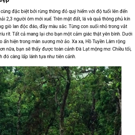
 cùng đặc biệt bởi rừng thông đỏ quý hiếm với độ tuổi lên đến
ải 2,3 người ôm mới xuể. Trên mặt đất, lá và quả thông phủ kín
g giò lan độc đáo, đầy màu sắc. Từng con suối nhỏ trong vắt
ríu rít. Tất cả mang lại cho bạn một cảm giác thật yên bình. Dưới
ho ẩn hiện trong màn sương mờ ảo. Xa xa, Hồ Tuyền Lâm rộng
hơn nữa, bạn sẽ thấy được toàn cảnh Đà Lạt mộng mơ. Chiều tối,
h đó càng lấp lánh tựa như tiên cảnh.