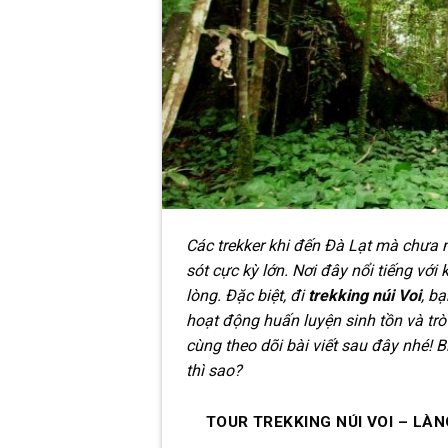
Các trekker khi đến Đà Lạt mà chưa
sót cực kỳ lớn. Nơi đây nổi tiếng vớ
lòng. Đặc biệt, đi
trekking núi Voi
, b
hoạt động huấn luyện sinh tồn và tr
cùng theo dõi bài viết sau đây nhé! B
thì sao?
TOUR TREKKING NÚI VOI – LÀ