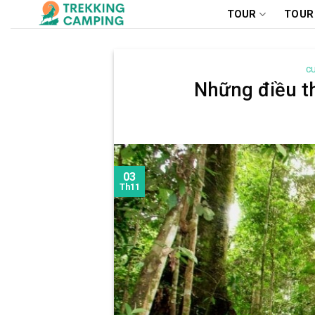
Chuyển
TOUR
TOUR
đến
nội
dung
C
Những điều th
03
Th11