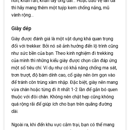
nón, khăn rằn, khăn tay ống dài… Hoặc bảo vệ làn da
thì hãy mang thêm một tuýp kem chống nắng, mũ
vành rộng…
Giày dép
Giày được đánh giá là một vật dụng khá quan trọng
đối với trekker. Bởi nó sẽ ảnh hưởng đến lộ trình cũng
như sức bền của bạn. Theo kinh nghiệm đi trekking
của mình thì những kiểu giày được chọn cần đáp ứng
một số tiêu chí. Ví dụ như có khả năng chống ma sát,
trơn trượt, độ bám dính cao, cổ giày nên ôm gọn vào
để tránh côn trùng xâm nhập. Đặc biệt, giày nên mang
vừa chân hoặc từng đi ít nhất 1-2 lần để gắn bó quen
thuộc với đôi chân. Không nên chật hẹp cũng không
quá rộng rãi để giúp ích cho bạn trên quãng đường
dài.
Ngoài ra, khi đến khu vực cắm trại, bạn có thể mang