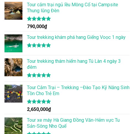
Tour cắm trại ngủ lều Mông Cổ tại Campsite
Thung lũng Đèn
Được xếp
790,000
₫
hạng
5.00
5 sao
Tour trekking khám phá hang Giếng Voọc 1 ngày
Được xếp
hạng
5.00
Tour trekking thám hiểm hang Tú Làn 4 ngày 3
5 sao
đêm
Được xếp
hạng
Tour Cắm Trại – Trekking –Đào Tạo Kỹ Năng Sinh
4.86
5 sao
Tồn Cho Trẻ Em
Được xếp
2,650,000
₫
hạng
4.86
5 sao
Tour xe máy Hà Giang Đồng Văn-Hẻm vực Tu
Sản-Sông Nho Quế