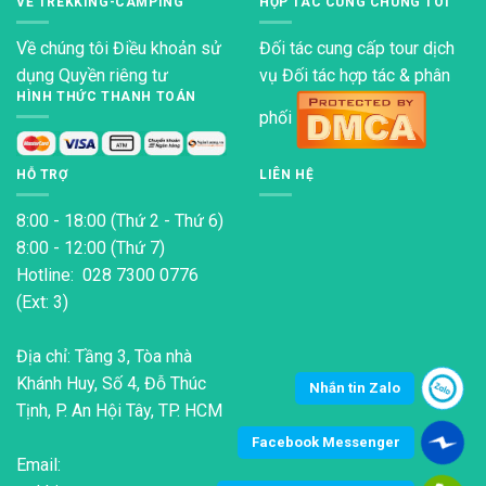
VỀ TREKKING-CAMPING
HỢP TÁC CÙNG CHÚNG TÔI
Về chúng tôi
Điều khoản sử
Đối tác cung cấp tour dịch
dụng
Quyền riêng tư
vụ Đối tác hợp tác & phân
HÌNH THỨC THANH TOÁN
phối
HỖ TRỢ
LIÊN HỆ
8:00 - 18:00 (Thứ 2 - Thứ 6)
8:00 - 12:00 (Thứ 7)
Hotline: 028 7300 0776
(Ext: 3)
Địa chỉ: Tầng 3, Tòa nhà
Khánh Huy, Số 4, Đỗ Thúc
Nhắn tin Zalo
Tịnh, P. An Hội Tây, TP. HCM
Facebook Messenger
Email: