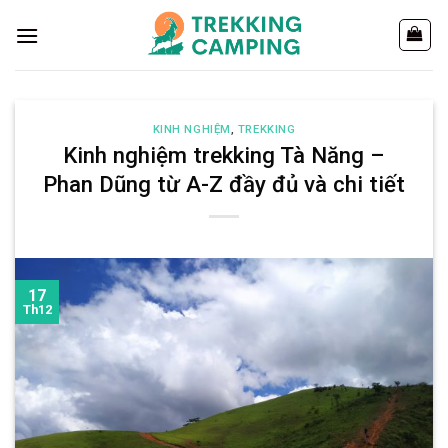
Chuyển
đến
nội
dung
KINH NGHIỆM
,
TREKKING
Kinh nghiệm trekking Tà Năng –
Phan Dũng từ A-Z đầy đủ và chi tiết
17
Th12