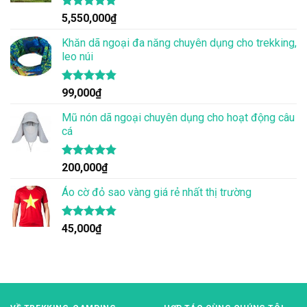
Được xếp
5,550,000
₫
hạng
4.83
5 sao
Khăn dã ngoại đa năng chuyên dụng cho trekking,
leo núi
Được xếp
99,000
₫
hạng
4.83
5 sao
Mũ nón dã ngoại chuyên dụng cho hoạt động câu
cá
Được xếp
200,000
₫
hạng
4.83
5 sao
Áo cờ đỏ sao vàng giá rẻ nhất thị trường
Được xếp
45,000
₫
hạng
4.80
5 sao