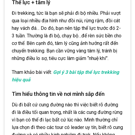
Thể lực + tâm lý
Đi trekking, tức là bạn sẽ phải đi bộ nhiều. Phải vượt
qua loại nhiều địa hình như đồi núi, rừng rậm, đồi cát
hay vách đá… Do đó, bạn nên tập thể lực trước đó 2-
3 tuần. Thường là đi bộ, chạy bộ…để rèn sức bền cho
cơ thể. Bên cạnh đó, tâm lý cũng ảnh hưởng rất đến
chuyến trekking. Bạn cần vững vàng tâm lý, tránh bị
những điều lo sợ, tiêu cực làm giảm “nhuệ khí”.
Tham khảo bài viết:
Gợi ý 3 bài tập thể lực trekking
hiệu quả
Tìm hiểu thông tin về nơi mình sắp đến
Dù đi bất cứ cung đường nào thì việc biết rõ đường
đi là điều tối quan trọng, nhất là các cung đường rừng
vì bạn có thể đi lạc bất cứ lúc nào. Mình thường chỉ
lựa chọn đi theo các tour có leader uy tín, biết rõ cung
đường và có nhiều kinh nghiệm đi trek. Nếu không,