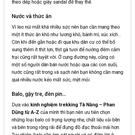
theo dép hoặc giày sandal để thay thế.
Nước và thức ăn
Vì leo núi mất khá nhiều sức nên bạn cần mang theo
một ít thức ăn khô như lương khô, bánh mì, xúc xích…
Còn khi đến gần hoặc đi qua khu dân cư có thể bổ
sung thêm ít thịt lợn, thịt gà tươi để nướng đêm cắm
trại cũng rất tuyệt vời. Ở cung đường này, cũng có
một số người dân bán nước hoặc qua các con suối,
nước cũng rất trong và sạch nên bạn không cần mang
quá nhiều nước kẻo mất sức, mệt mỏi.
Balo, gậy tre, đèn pin…
Dựa vào
kinh nghiệm trekking Tà Năng – Phan
Dũng từ A-Z
của mình thì bạn nên ưu tiên chọn
những loại balo có trọng lượng nhẹ, chất liệu vải bền
và bên trong rộng rãi để đựng đồ đạc thoải mái hơn.
Tuy nhiên, balo cần ôm sát người và có đệm lót ở