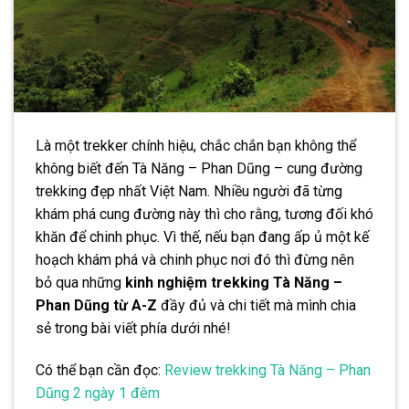
Là một trekker chính hiệu, chắc chắn bạn không thể
không biết đến Tà Năng – Phan Dũng – cung đường
trekking đẹp nhất Việt Nam. Nhiều người đã từng
khám phá cung đường này thì cho rằng, tương đối khó
khăn để chinh phục. Vì thế, nếu bạn đang ấp ủ một kế
hoạch khám phá và chinh phục nơi đó thì đừng nên
bỏ qua những
kinh nghiệm trekking Tà Năng –
Phan Dũng từ A-Z
đầy đủ và chi tiết mà mình chia
sẻ trong bài viết phía dưới nhé!
Có thể bạn cần đọc:
Review trekking Tà Năng – Phan
Dũng 2 ngày 1 đêm