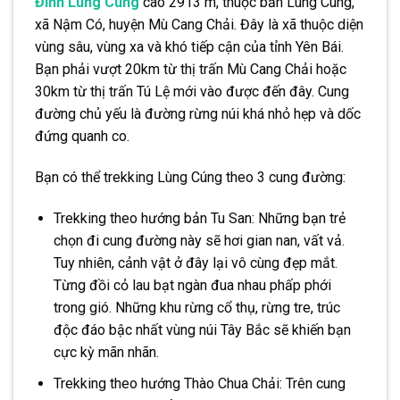
Đỉnh Lùng Cúng
cao 2913 m, thuộc bản Lùng Cúng,
xã Nậm Có, huyện Mù Cang Chải. Đây là xã thuộc diện
vùng sâu, vùng xa và khó tiếp cận của tỉnh Yên Bái.
Bạn phải vượt 20km từ thị trấn Mù Cang Chải hoặc
30km từ thị trấn Tú Lệ mới vào được đến đây. Cung
đường chủ yếu là đường rừng núi khá nhỏ hẹp và dốc
đứng quanh co.
Bạn có thể trekking Lùng Cúng theo 3 cung đường:
Trekking theo hướng bản Tu San: Những bạn trẻ
chọn đi cung đường này sẽ hơi gian nan, vất vả.
Tuy nhiên, cảnh vật ở đây lại vô cùng đẹp mắt.
Từng đồi cỏ lau bạt ngàn đua nhau phấp phới
trong gió. Những khu rừng cổ thụ, rừng tre, trúc
độc đáo bậc nhất vùng núi Tây Bắc sẽ khiến bạn
cực kỳ mãn nhãn.
Trekking theo hướng Thào Chua Chải: Trên cung