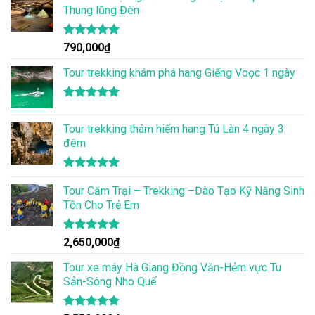
Thung lũng Đèn
Được xếp
790,000
₫
hạng
5.00
5 sao
Tour trekking khám phá hang Giếng Voọc 1 ngày
Được xếp
hạng
5.00
Tour trekking thám hiểm hang Tú Làn 4 ngày 3
5 sao
đêm
Được xếp
hạng
Tour Cắm Trại – Trekking –Đào Tạo Kỹ Năng Sinh
4.86
5 sao
Tồn Cho Trẻ Em
Được xếp
2,650,000
₫
hạng
4.86
5 sao
Tour xe máy Hà Giang Đồng Văn-Hẻm vực Tu
Sản-Sông Nho Quế