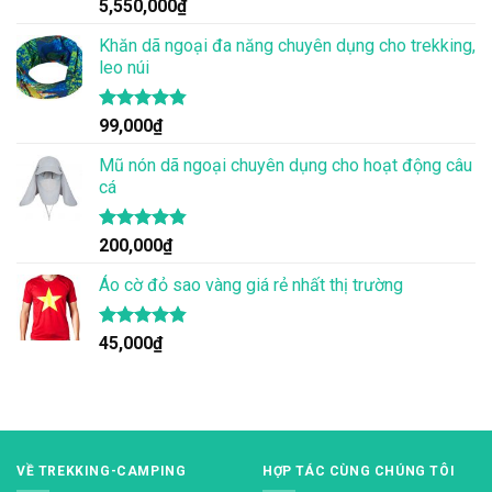
Được xếp
5,550,000
₫
hạng
4.83
5 sao
Khăn dã ngoại đa năng chuyên dụng cho trekking,
leo núi
Được xếp
99,000
₫
hạng
4.83
5 sao
Mũ nón dã ngoại chuyên dụng cho hoạt động câu
cá
Được xếp
200,000
₫
hạng
4.83
5 sao
Áo cờ đỏ sao vàng giá rẻ nhất thị trường
Được xếp
45,000
₫
hạng
4.80
5 sao
VỀ TREKKING-CAMPING
HỢP TÁC CÙNG CHÚNG TÔI