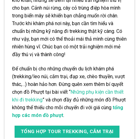
khó khăn, nhưng sẽ đem lại nhiều trải nghiệm thú vị
cho bạn. Cảnh núi rừng, cây cỏ trùng điệp hòa mình
trong biển mây sẽ khiến bạn chẳng muốn rời chân.
Trước khi khám phá nơi này, bạn cần tìm hiểu và
chuẩn bị những kỹ năng đi trekking thật kỹ càng. Có
như vậy, bạn mới có thể thoải mái thả mình cùng thiên
nhiên hùng vĩ. Chúc bạn có một trải nghiệm mới mẻ
đầy thú vị và thành công!
Để chuẩn bị cho những chuyến du lịch khám phá
(trekking/leo núi, cắm trại, đạp xe, chèo thuyền, vượt
thác,…) hoàn hảo hơn. Đừng quên xem thêm bí quyết
chọn đồ Phượt tại bài viết “
Những phụ kiện cần thiết
khi đi trekking
” và chọn đầy đủ những món đồ Phượt
không thể thiếu cho mỗi chuyến đi với giá cùng
tổng
hợp các món đồ phượt
.
TỔNG HỢP TOUR TREKKING, CẮM TRẠI