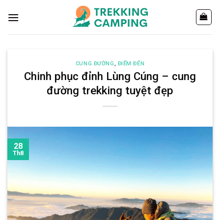
Chuyển
đến
nội
dung
CUNG ĐƯỜNG
,
ĐIỂM ĐẾN
Chinh phục đỉnh Lùng Cúng – cung
đường trekking tuyệt đẹp
28
Th8