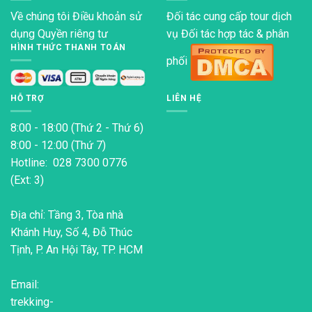
Về chúng tôi
Điều khoản sử
Đối tác cung cấp tour dịch
dụng
Quyền riêng tư
vụ Đối tác hợp tác & phân
HÌNH THỨC THANH TOÁN
phối
HỖ TRỢ
LIÊN HỆ
8:00 - 18:00 (Thứ 2 - Thứ 6)
8:00 - 12:00 (Thứ 7)
Hotline: 028 7300 0776
(Ext: 3)
Địa chỉ: Tầng 3, Tòa nhà
Khánh Huy, Số 4, Đỗ Thúc
Tịnh, P. An Hội Tây, TP. HCM
Email:
trekking-