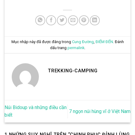
Mục nhập này đã được đăng trong
Cung Đường
,
ĐIỂM ĐẾN
. Đánh
dấu trang
permalink
.
TREKKING-CAMPING
Núi Bidoup và những điều cần
7 ngọn núi hùng vĩ ở Việt Nam
biết
1 NHỮNG SUY NGHĨ TRÊN “
CHINH PHỤC ĐỈNH LÙNG