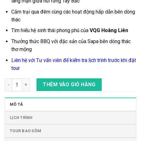
lãng mạn giữa núi rừng Tây Bắc
Cắm trại qua đêm cùng các hoạt động hấp dẫn bên dòng
thác
Tìm hiểu hệ sinh thái phong phú của
VQG Hoàng Liên
Thưởng thức BBQ với đặc sản của Sapa
bên dòng thác
thơ mộng
Liên hệ với Tư vấn viên để kiểm tra lịch trình trước khi đặt
tour
Tour Trekking - Cắm Trại Ngắm Thác Tình Yêu Ở Sapa 2N1Đ s
THÊM VÀO GIỎ HÀNG
MÔ TẢ
LỊCH TRÌNH
TOUR BAO GỒM