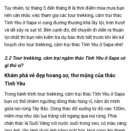
Tuy nhiên, từ tháng 5 đến tháng 8 là thời điểm mùa mưa bạn
nên cân nhắc việc tham gia các
tour
trekking,
cắm trại
thác
Tình Yêu ở
Sapa
vì cung đường thường khá lầy lội, trơn trượt
và dễ xảy ra sạt lở. Bên cạnh đó, để chuyến đi diễn ra thuận
lợi nhất thì bạn nên kiểm tra dự báo thời tiết trước khi lên kế
hoạch cho
tour
trekking,
cắm trại
thác Tình Yêu ở
Sapa
nhé!
2.2 Tour trekking, cắm trại ngắm thác Tình Yêu ở Sapa có
gì thú vị?
Khám phá vẻ đẹp hoang sơ, thơ mộng của thác
Tình Yêu
Trong hành trình
tour
trekking,
cắm trại
thác Tình Yêu ở
Sapa
bạn có thể chiêm ngưỡng dòng thác hùng vĩ, nằm ẩn mình
giữa núi rừng Tây Bắc. Dòng thác đổ xuống từ độ cao 100m,
mềm mại như dải lụa trắng vắt ngang qua núi rừng. Phía
chân thác là Suối Vàng với nước suối trong veo, có màu vàng
óng ánh, lấp lánh dưới ánh nắng mặt trời. Hoà cùng âm thanh