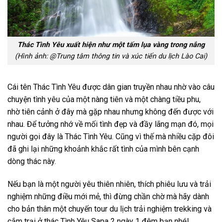
Thác Tình Yêu xuất hiện như một tấm lụa vàng trong nắng
(Hình ảnh: @Trung tâm thông tin và xúc tiến du lịch Lào Cai)
Cái tên Thác Tình Yêu được dân gian truyền nhau nhờ vào câu
chuyện tình yêu của một nàng tiên và một chàng tiều phu,
nhờ tiên cảnh ở đây mà gặp nhau nhưng không đến được với
nhau. Để tưởng nhớ về mối tình đẹp và đầy lãng mạn đó, mọi
người gọi đây là Thác Tình Yêu. Cũng vì thế mà nhiều cặp đôi
đã ghi lại những khoảnh khắc rất tình của mình bên cạnh
dòng thác này.
Nếu bạn là một người yêu thiên nhiên, thích phiêu lưu và trải
nghiệm những điều mới mẻ, thì đừng chần chờ mà hãy dành
cho bản thân một chuyến
tour du lịch trải nghiệm trekking và
cắm trại
ở thác Tình Yêu
Sapa
2 ngày 1 đêm bạn nhé!