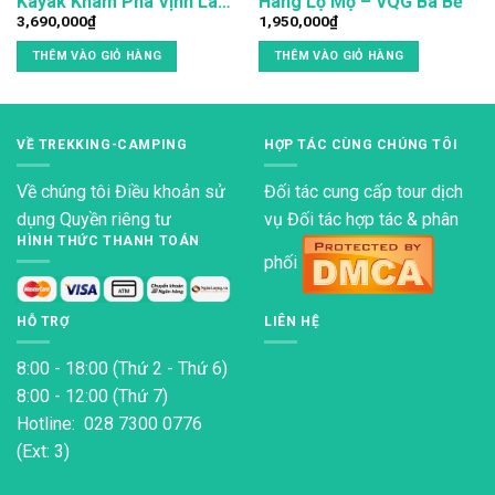
Kayak Khám Phá Vịnh Lan
Hang Lọ Mọ – VQG Ba Bể
3,690,000
₫
1,950,000
₫
Hạ 2 ngày 1 đêm
THÊM VÀO GIỎ HÀNG
THÊM VÀO GIỎ HÀNG
VỀ TREKKING-CAMPING
HỢP TÁC CÙNG CHÚNG TÔI
Về chúng tôi
Điều khoản sử
Đối tác cung cấp tour dịch
dụng
Quyền riêng tư
vụ Đối tác hợp tác & phân
HÌNH THỨC THANH TOÁN
phối
HỖ TRỢ
LIÊN HỆ
8:00 - 18:00 (Thứ 2 - Thứ 6)
8:00 - 12:00 (Thứ 7)
Hotline: 028 7300 0776
(Ext: 3)