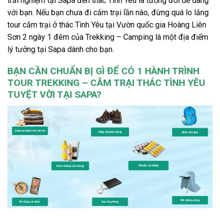
trải nghiệm tại Sapa
đến thác Tình Yêu là tương đối dễ dàng
với bạn. Nếu bạn chưa đi cắm trại lần nào, đừng quá lo lắng
tour cắm trại
ở thác Tình Yêu tại Vườn quốc gia Hoàng Liên
Sơn
2 ngày 1 đêm của Trekking – Camping là một địa điểm
lý tưởng tại Sapa dành cho bạn.
BẠN CẦN CHUẨN BỊ GÌ ĐỂ CÓ 1 HÀNH TRÌNH
TOUR TREKKING – CẮM TRẠI THÁC TÌNH YÊU
TUYỆT VỜI TẠI SAPA?