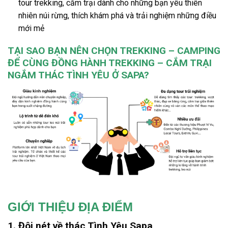
tour
trekking,
cắm trại
dành cho những bạn yêu thiên
nhiên núi rừng, thích khám phá và trải nghiệm những điều
mới mẻ
TẠI SAO BẠN NÊN
CHỌN TREKKING – CAMPING
ĐỂ CÙNG ĐỒNG HÀNH TREKKING – CẮM TRẠI
NGẮM THÁC TÌNH YÊU Ở SAPA?
GIỚI THIỆU ĐỊA ĐIỂM
1.
Đôi nét về thác Tình Yêu Sapa