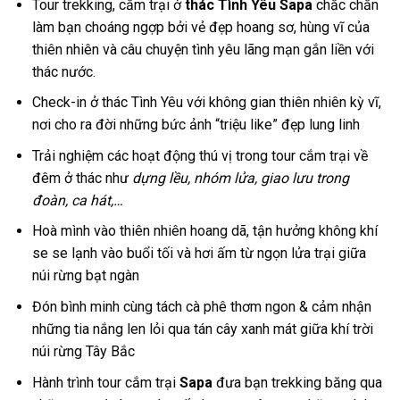
Tour
trekking,
cắm trại
ở
thác Tình Yêu
Sapa
chắc chắn
làm bạn choáng ngợp bởi vẻ đẹp hoang sơ, hùng vĩ của
thiên nhiên và câu chuyện tình yêu lãng mạn gắn liền với
thác nước.
Check-in ở thác Tình Yêu với không gian thiên nhiên kỳ vĩ,
nơi cho ra đời những bức ảnh “triệu like” đẹp lung linh
Trải nghiệm các hoạt động thú vị trong
tour cắm trại
về
đêm ở thác
như
dựng lều, nhóm lửa, giao lưu trong
đoàn, ca hát,…
Hoà mình vào thiên nhiên hoang dã, tận hưởng không khí
se se lạnh vào buổi tối và hơi ấm từ ngọn lửa trại giữa
núi rừng bạt ngàn
Đón bình minh cùng tách cà phê thơm ngon & cảm nhận
những tia nắng len lỏi qua tán cây xanh mát giữa khí trời
núi rừng Tây Bắc
Hành trình
tour cắm trại
Sapa
đưa bạn trekking băng qua