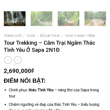
TRANG CHỦ
/
TOUR
/
ĐỘ DÀI TOUR
/
TOUR 2 NGÀY 1 ĐÊM
Tour Trekking – Cắm Trại Ngắm Thác
Tình Yêu Ở Sapa 2N1Đ
2,690,000
₫
ĐIỂM NỔI BẬT:
Chinh phục
thác Tình Yêu
– nàng thơ của
Sapa
trong
tour
Chiêm ngưỡng vẻ đẹp của thác Tình Yêu – biểu tượng