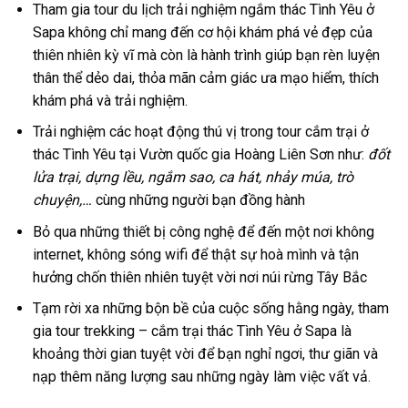
Tham gia
tour du lịch trải nghiệm
ngắm thác Tình Yêu ở
Sapa
không chỉ mang đến cơ hội khám phá vẻ đẹp của
thiên nhiên kỳ vĩ mà còn là hành trình giúp bạn rèn luyện
thân thể dẻo dai, thỏa mãn cảm giác ưa mạo hiểm, thích
khám phá và trải nghiệm.
Trải nghiệm các hoạt động thú vị trong
tour cắm trại
ở
thác Tình Yêu tại Vườn quốc gia Hoàng Liên
Sơn như:
đốt
lửa trại, dựng lều, ngắm sao, ca hát, nhảy múa, trò
chuyện,…
cùng những người bạn đồng hành
Bỏ qua những thiết bị công nghệ để đến một nơi không
internet, không sóng wifi để thật sự hoà mình và tận
hưởng chốn thiên nhiên tuyệt vời nơi núi rừng Tây Bắc
Tạm rời xa những bộn bề của cuộc sống hằng ngày, tham
gia
tour
trekking –
cắm trại
thác Tình Yêu ở
Sapa
là
khoảng thời gian tuyệt vời để bạn nghỉ ngơi, thư giãn và
nạp thêm năng lượng sau những ngày làm việc vất vả.