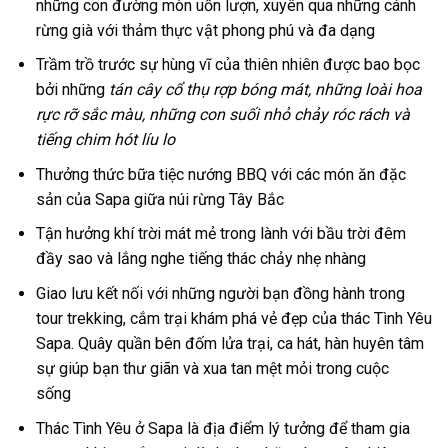
những con đường mòn uốn lượn, xuyên qua những cánh
rừng già với thảm thực vật phong phú và đa dạng
Trầm trồ trước sự hùng vĩ của thiên nhiên được bao bọc
bởi những
tán cây cổ thụ rợp bóng mát, những loài hoa
rực rỡ sắc màu, những con suối nhỏ chảy róc rách và
tiếng chim hót líu lo
Thưởng thức bữa tiệc nướng BBQ với các món ăn đặc
sản của Sapa giữa núi rừng Tây Bắc
Tận hưởng khí trời mát mẻ trong lành với bầu trời đêm
đầy sao và lắng nghe tiếng thác chảy nhẹ nhàng
Giao lưu kết nối với những người bạn đồng hành trong
tour
trekking,
cắm trại
khám phá vẻ đẹp của thác Tình Yêu
Sapa
. Quây quần bên đốm lửa trại, ca hát, hàn huyên tâm
sự giúp bạn thư giãn và xua tan mệt mỏi trong cuộc
sống
Thác Tình Yêu ở
Sapa
là địa điểm lý tưởng để tham gia