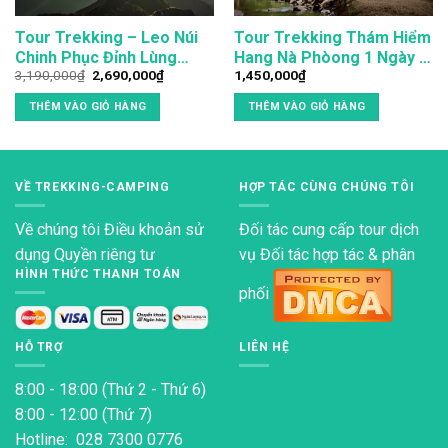
Tour Trekking – Leo Núi
Tour Trekking Thám Hiểm
Chinh Phục Đỉnh Lùng
Hang Nà Phòong 1 Ngày Ở
Giá
Giá
3,190,000
₫
2,690,000
₫
1,450,000
₫
Cúng 2N3Đ Giá Rẻ Nhất
Ba Bể
gốc
hiện
Thị Trường
là:
tại
THÊM VÀO GIỎ HÀNG
THÊM VÀO GIỎ HÀNG
3,190,000₫.
là:
2,690,000₫.
VỀ TREKKING-CAMPING
HỢP TÁC CÙNG CHÚNG TÔI
Về chúng tôi
Điều khoản sử
Đối tác cung cấp tour dịch
dụng
Quyền riêng tư
vụ Đối tác hợp tác & phân
HÌNH THỨC THANH TOÁN
phối
HỖ TRỢ
LIÊN HỆ
8:00 - 18:00 (Thứ 2 - Thứ 6)
8:00 - 12:00 (Thứ 7)
Hotline: 028 7300 0776