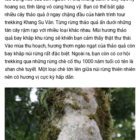
hoang sơ, tĩnh lặng vô cùng hùng vỹ.
Bạn có thể bắt gặp
nhiều cây thảo quả ở ngay chặng đầu của hành trình
tour
trekking Khang Su Văn
. Từng rừng thảo quả ẩn dưới những
tán cây rậm rạp với nhiều loại khác nhau. Mùi hương thảo
quả bay khắp khu rừng sẽ khiến bạn cảm thấy thật thư thái.
Vào mùa thu hoạch, hương thơm ngào ngạt của thảo quả còn
bay khắp núi rừng rất đặc biệt. Ngoài ra, bạn còn có cơ hội
trekking qua những rừng chè cổ thụ 1000 năm tuổi có tên là
shan chè tuyết. Một loại chè lớn lên giữa núi rừng thiên nhiên
nên có hương vị cực kỳ hấp dẫn.