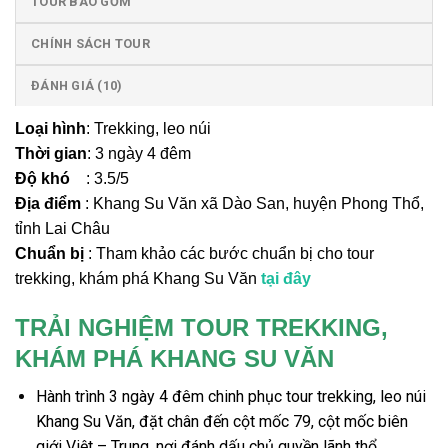
TOUR BAO GỒM
CHÍNH SÁCH TOUR
ĐÁNH GIÁ (10)
Loại hình
: Trekking, leo núi
Thời gian
: 3 ngày 4 đêm
Độ khó
: 3.5/5
Địa điểm
: Khang Su Văn xã Dào San, huyện Phong Thổ,
tỉnh Lai Châu
Chuẩn bị
: Tham khảo các bước chuẩn bị cho tour
trekking, khám phá Khang Su Văn
tại đây
TRẢI NGHIỆM TOUR TREKKING,
KHÁM PHÁ KHANG SU VĂN
Hành trình 3 ngày 4 đêm chinh phục
tour trekking, leo núi
Khang Su Văn
, đặt chân đến cột mốc 79, cột mốc biên
giới Việt – Trung, nơi đánh dấu chủ quyền lãnh thổ.