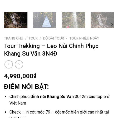
TRANG CHỦ
/
TOUR
/
ĐỘ DÀI TOUR
/
TOUR NHIỀU NGÀY
Tour Trekking – Leo Núi Chinh Phục
Khang Su Văn 3N4Đ
4,990,000
₫
ĐIỂM NỔI BẬT:
Chinh phục
đỉnh núi Khang Su Văn
3012m cao top 5 ở
Việt Nam
Check – in cột mốc 79 – cột mốc biên giới cao nhất tại