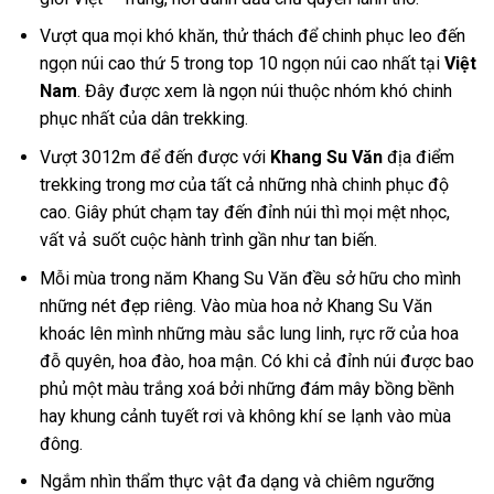
Vượt qua mọi khó khăn, thử thách để chinh phục leo đến
ngọn núi cao thứ 5 trong top 10 ngọn núi cao nhất tại
Việt
Nam
. Đây được xem là ngọn núi thuộc nhóm khó chinh
phục nhất của dân trekking.
Vượt 3012m để đến được với
Khang Su Văn
địa điểm
trekking trong mơ của tất cả những nhà chinh phục độ
cao. Giây phút chạm tay đến đỉnh núi thì mọi mệt nhọc,
vất vả suốt cuộc hành trình gần như tan biến.
Mỗi mùa trong năm Khang Su Văn đều sở hữu cho mình
những nét đẹp riêng. Vào mùa hoa nở Khang Su Văn
khoác lên mình những màu sắc lung linh, rực rỡ của hoa
đỗ quyên, hoa đào, hoa mận. Có khi cả đỉnh núi được bao
phủ một màu trắng xoá bởi những đám mây bồng bềnh
hay khung cảnh tuyết rơi và không khí se lạnh vào mùa
đông.
Ngắm nhìn thẩm thực vật đa dạng và chiêm ngưỡng