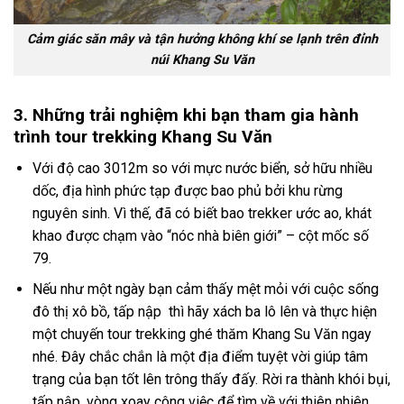
Cảm giác săn mây và tận hưởng không khí se lạnh trên đỉnh
núi Khang Su Văn
3. Những trải nghiệm khi bạn tham gia hành
trình tour trekking Khang Su Văn
Với độ cao 3012m so với mực nước biển, sở hữu nhiều
dốc, địa hình phức tạp được bao phủ bởi khu rừng
nguyên sinh. Vì thế, đã có biết bao trekker ước ao, khát
khao được chạm vào “nóc nhà biên giới” – cột mốc số
79.
Nếu như một ngày bạn cảm thấy mệt mỏi với cuộc sống
đô thị xô bồ, tấp nập thì hãy xách ba lô lên và thực hiện
một chuyến
tour trekking
ghé thăm
Khang Su Văn
ngay
nhé. Đây chắc chắn là một địa điểm tuyệt vời giúp tâm
trạng của bạn tốt lên trông thấy đấy. Rời ra thành khói bụi,
tấp nập, vòng xoay công việc để tìm về với thiên nhiên