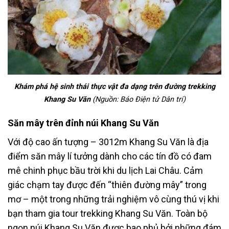
Khám phá hệ sinh thái thực vật đa dạng trên đường trekking
Khang Su Văn
(Nguồn: Báo Điện tử Dân trí)
Săn mây trên đỉnh núi Khang Su Văn
Với độ cao ấn tượng – 3012m Khang Su Văn là địa
điểm săn mây lí tưởng dành cho các tín đồ có đam
mê chinh phục bầu trời khi du lịch Lai Châu. Cảm
giác chạm tay được đến “thiên đường mây” trong
mơ – một trong những trải nghiệm vô cùng thú vị khi
bạn tham gia
tour trekking Khang Su Văn
. Toàn bộ
ngọn núi Khang Su Văn được bao phủ bởi những đám