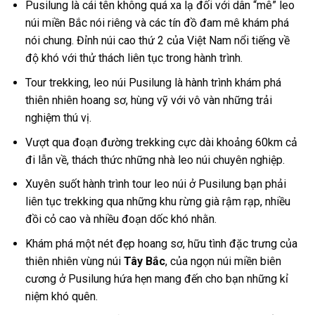
Pusilung là cái tên không quá xa lạ đối với dân “mê” leo
núi miền Bắc nói riêng và các tín đồ đam mê khám phá
nói chung. Đỉnh núi cao thứ 2 của Việt Nam nổi tiếng về
độ khó với thử thách liên tục trong hành trình.
Tour trekking,
leo núi
Pusilung
là hành trình khám phá
thiên nhiên hoang sơ, hùng vỹ với vô vàn những trải
nghiệm thú vị.
Vượt qua đoạn đường trekking cực dài khoảng 60km cả
đi lẫn về, thách thức những nhà leo núi chuyên nghiệp.
Xuyên suốt hành trình
tour
leo núi ở
Pusilung
bạn phải
liên tục
trekking
qua những khu rừng già rậm rạp, nhiều
đồi cỏ cao và nhiều đoạn dốc khó nhằn.
Khám phá một nét đẹp hoang sơ, hữu tình đặc trưng của
thiên nhiên vùng núi
Tây Bắc
, của ngọn núi miền biên
cương ở Pusilung hứa hẹn mang đến cho bạn những kỉ
niệm khó quên.