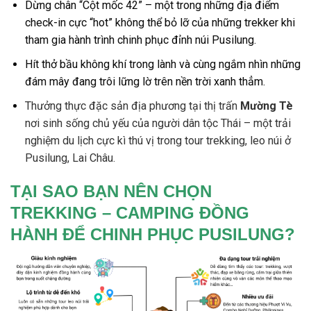
Dừng chân
“Cột mốc 42” – một trong những địa điểm
check-in cực “hot” không thể bỏ lỡ của những trekker khi
tham gia hành trình chinh phục đỉnh núi Pusilung.
Hít thở bầu không khí trong lành và cùng ngắm nhìn những
đám mây đang trôi lững lờ trên nền trời xanh thẳm.
Thưởng thực đặc sản địa phương tại thị trấn
Mường Tè
nơi sinh sống chủ yếu của người dân tộc Thái – một trải
nghiệm du lịch cực kì thú vị trong
tour trekking
, leo núi ở
Pusilung, Lai Châu.
TẠI SAO BẠN NÊN CHỌN
TREKKING – CAMPING ĐỒNG
HÀNH ĐỂ CHINH PHỤC PUSILUNG?