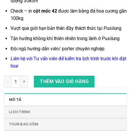
tượng 3083m
Check – in
cột mốc 42
được làm bằng đá hoa cương gần
100kg
Vượt qua giới hạn bản thân
đầy thách thức tại
Pusilung
Tận hưởng không khí thiên nhiên trong lành ở Pusilung
Đội ngũ hướng dẫn viên/ porter chuyên nghiệp.
Liên hệ với Tư vấn viên để kiểm tra lịch trình trước khi đặt
tour
Tour Trekking, Leo Núi Chinh Phục Đỉnh Pusilung số lượng
THÊM VÀO GIỎ HÀNG
MÔ TẢ
LỊCH TRÌNH
TOUR BAO GỒM