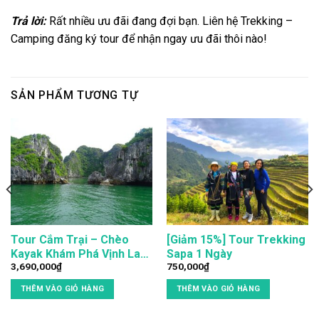
Trả lời:
Rất nhiều ưu đãi đang đợi bạn. Liên hệ Trekking –
Camping đăng ký tour để nhận ngay ưu đãi thôi nào!
SẢN PHẨM TƯƠNG TỰ
Tour Cắm Trại – Chèo
[Giảm 15%] Tour Trekking
Kayak Khám Phá Vịnh Lan
Sapa 1 Ngày
3,690,000
₫
750,000
₫
Hạ 2 ngày 1 đêm
THÊM VÀO GIỎ HÀNG
THÊM VÀO GIỎ HÀNG