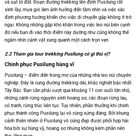
và sạt lở đất. Đoạn đường trekking lên đỉnh Pusilung
rất
sình lầy, mưa gió làm ảnh hưởng đến tầm nhìn và việc xác
định phương hướng khiến cho việc di chuyển gặp không ít trở
ngại. Không những gặp khó khăn trong việc leo núi bên cạnh
đó nếu bạn đi vào thời điểm này dường như cũng không thể
ngắm nhìn cảnh vật xung quanh một cách trọn vẹn.
2.2 Tham gia tour trekking Pusilung có gì thú vị?
Chinh phục Pusilung hùng vĩ
Pusilung – điểm đến trong mơ của những nhà leo núi chuyên
nghiệp. Đây là cung đường trekking dài, khắc nghiệt bậc nhất
Tây Bắc. Bạn cần phải vượt qua khoảng 11 con suối lớn nhỏ,
những cánh rừng nguyên sinh hoang sơ, các đoạn rừng lau,
cỏ tranh, rừng trúc liên tục. Tuy nhiên, phần thưởng khi chinh
phục thành công Pusilung lại vô cùng xứng đáng. Bởi khung
cảnh thiên nhiên ở Pusilung vô cùng đẹp được phối hợp hài
hòa bởi sự hùng vỹ, hoang sơ nhưng không kém phần nên
thơ, lãng mạn.