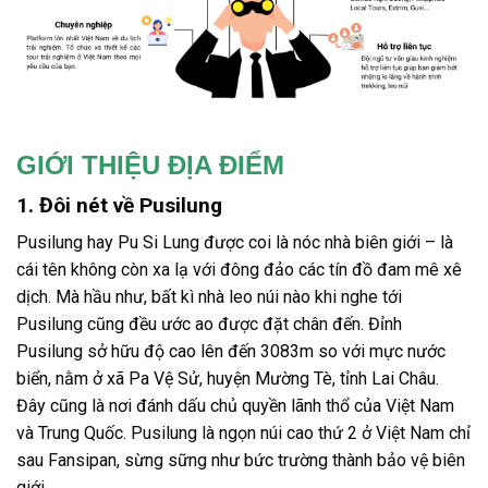
GIỚI THIỆU ĐỊA ĐIỂM
1. Đôi nét về Pusilung
Pusilung hay Pu Si Lung được coi là nóc nhà biên giới – là
cái tên không còn xa lạ với đông đảo các tín đồ đam mê xê
dịch. Mà hầu như, bất kì nhà leo núi nào khi nghe tới
Pusilung cũng đều ước ao được đặt chân đến. Đỉnh
Pusilung sở hữu độ cao lên đến 3083m so với mực nước
biển, nằm ở xã Pa Vệ Sử, huyện Mường Tè, tỉnh Lai Châu.
Đây cũng là nơi đánh dấu chủ quyền lãnh thổ của Việt Nam
và Trung Quốc. Pusilung là ngọn núi cao thứ 2 ở Việt Nam chỉ
sau Fansipan, sừng sững như bức trường thành bảo vệ biên
giới.