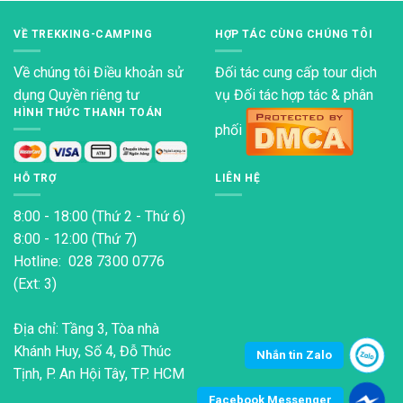
VỀ TREKKING-CAMPING
HỢP TÁC CÙNG CHÚNG TÔI
Về chúng tôi
Điều khoản sử
Đối tác cung cấp tour dịch
dụng
Quyền riêng tư
vụ Đối tác hợp tác & phân
HÌNH THỨC THANH TOÁN
phối
HỖ TRỢ
LIÊN HỆ
8:00 - 18:00 (Thứ 2 - Thứ 6)
8:00 - 12:00 (Thứ 7)
Hotline: 028 7300 0776
(Ext: 3)
Địa chỉ: Tầng 3, Tòa nhà
Khánh Huy, Số 4, Đỗ Thúc
Nhắn tin Zalo
Tịnh, P. An Hội Tây, TP. HCM
Facebook Messenger