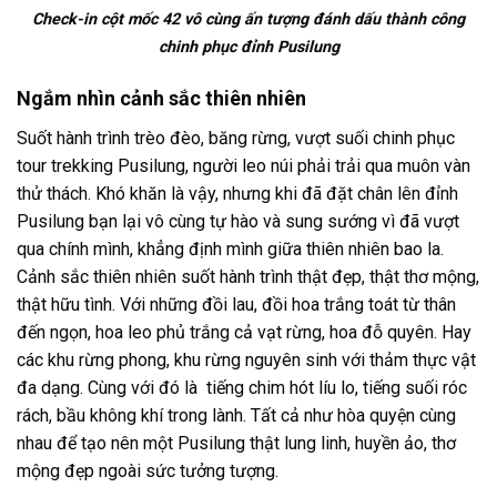
Check-in cột mốc 42 vô cùng ấn tượng đánh dấu thành công
chinh phục đỉnh Pusilung
Ngắm nhìn cảnh sắc thiên nhiên
Suốt hành trình trèo đèo, băng rừng, vượt suối chinh phục
t
our trekking Pusilung
, người
leo núi
phải trải qua muôn vàn
thử thách. Khó khăn là vậy, nhưng khi đã đặt chân lên đỉnh
Pusilung bạn lại vô cùng tự hào và sung sướng vì đã vượt
qua chính mình, khẳng định mình giữa thiên nhiên bao la.
Cảnh sắc thiên nhiên suốt hành trình thật đẹp, thật thơ mộng,
thật hữu tình. Với những đồi lau, đồi hoa trắng toát từ thân
đến ngọn, hoa leo phủ trắng cả vạt rừng, hoa đỗ quyên. Hay
các khu rừng phong, khu rừng nguyên sinh với thảm thực vật
đa dạng. Cùng với đó là tiếng chim hót líu lo, tiếng suối róc
rách, bầu không khí trong lành. Tất cả như hòa quyện cùng
nhau để tạo nên một Pusilung thật lung linh, huyền ảo, thơ
mộng đẹp ngoài sức tưởng tượng.