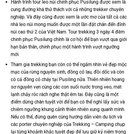
Hành trình
tour leo núi
chinh phục
Pusilung
được xem là
cung đường khá thử thách với cả những trekker chuyên
nghiệp. Và đây cũng được xem là ước mơ của tất cả các
nhà leo núi mong muốn được một lần đặt chân đến đỉnh
núi cao thứ 2 của Việt Nam.
Tour trekking
3 ngày 4 đêm
chinh phục
Pusilung
chính là cơ hội để bạn vượt qua giới
hạn bản thân, chinh phục một hành trình vượt ngưỡng
mới.
Tham gia
trekking
bạn còn có thể ngắm nhìn vẻ đẹp mộc
mạc của rừng nguyên sinh, đồng cỏ lau, đồi dốc và còn
có cả đồng cỏ cháy tại
Pusiling
nữa. Thiên nhiên hoang
sơ nguyên vẹn cùng các con suối nước trong veo, mát
lạnh chảy róc rách nghe thật êm tai. Đây cũng là một
điểm dừng chân tuyệt vời để bạn có thể nghỉ lấy sức và
chiêm ngưỡng khung cảnh thiên nhiên xung quanh mình.
Nếu có thể, đừng quên cùng hướng dẫn viên du lịch và
các porter chuyên nghiệp của Trekking – Camping chụp
lại từng khoảnh khắc tuyệt đẹp để lưu giữ kỷ niệm trong