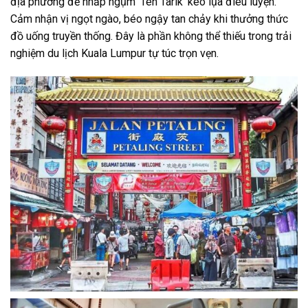
địa phương để nhấp ngụm ‘Teh Tarik’ kéo lụa điêu luyện.
Cảm nhận vị ngọt ngào, béo ngậy tan chảy khi thưởng thức
đồ uống truyền thống. Đây là phần không thể thiếu trong trải
nghiệm du lịch Kuala Lumpur tự túc trọn vẹn.