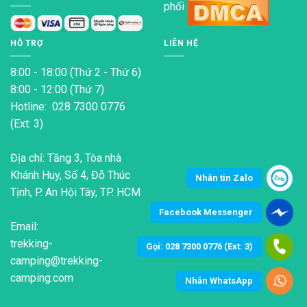
phối
tùy
chọn
có
HỖ TRỢ
LIÊN HỆ
thể
được
8:00 - 18:00 (Thứ 2 - Thứ 6)
chọn
8:00 - 12:00 (Thứ 7)
trên
Hotline: 028 7300 0776
trang
(Ext: 3)
sản
phẩm
Địa chỉ: Tầng 3, Tòa nhà
Khánh Huy, Số 4, Đỗ Thúc
Nhắn tin Zalo
Tịnh, P. An Hội Tây, TP. HCM
Facebook Messenger
Email:
trekking-
Gọi: 028 7300 0776 (Ext: 3)
camping@trekking-
camping.com
Nhắn WhatsApp