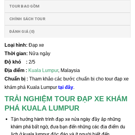
TOUR BAO GỒM
CHÍNH SÁCH TOUR
ĐÁNH GIÁ (0)
Loại hình:
Đạp xe
Thời gian:
Nửa ngày
Độ khó :
2/5
Địa điểm :
Kuala Lumpur
, Malaysia
Chuẩn bị :
Tham khảo các bước chuẩn bị cho tour đạp xe
khám phá Kuala Lumpur
tại đây
.
TRẢI NGHIỆM TOUR ĐẠP XE KHÁM
PHÁ KUALA LUMPUR
Tận hưởng hành trình đạp xe nửa ngày đầy ắp những
khám phá bất ngờ, đưa bạn đến những
các địa điểm du
lịch ở kuala lumpur
độc đáo và ít người biết đến.