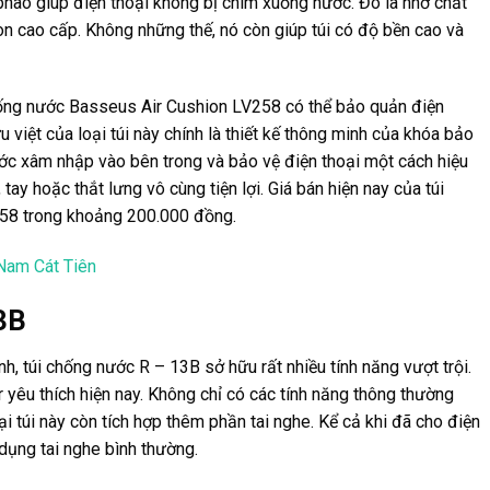
phao giúp điện thoại không bị chìm xuống nước. Đó là nhờ chất
on cao cấp. Không những thế, nó còn giúp túi có độ bền cao và
ống nước Basseus Air Cushion LV258 có thể bảo quản điện
u việt của loại túi này chính là thiết kế thông minh của khóa bảo
ước xâm nhập vào bên trong và bảo vệ điện thoại một cách hiệu
tay hoặc thắt lưng vô cùng tiện lợi. Giá bán hiện nay của túi
58 trong khoảng 200.000 đồng.
 Nam Cát Tiên
3B
h, túi chống nước R – 13B sở hữu rất nhiều tính năng vượt trội.
r yêu thích hiện nay. Không chỉ có các tính năng thông thường
oại túi này còn tích hợp thêm phần tai nghe. Kể cả khi đã cho điện
 dụng tai nghe bình thường.