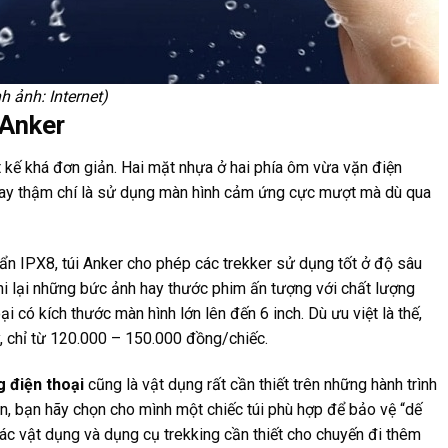
h ảnh: Internet)
 Anker
ết kế khá đơn giản. Hai mặt nhựa ở hai phía ôm vừa vặn điện
 hay thậm chí là sử dụng màn hình cảm ứng cực mượt mà dù qua
ẩn IPX8, túi Anker cho phép các trekker sử dụng tốt ở độ sâu
i lại những bức ảnh hay thước phim ấn tượng với chất lượng
i có kích thước màn hình lớn lên đến 6 inch. Dù ưu việt là thế,
, chỉ từ 120.000 – 150.000 đồng/chiếc.
g điện thoại
cũng là vật dụng rất cần thiết trên những hành trình
rên, bạn hãy chọn cho mình một chiếc túi phù hợp để bảo vệ “dế
ác vật dụng và dụng cụ trekking cần thiết cho chuyến đi thêm