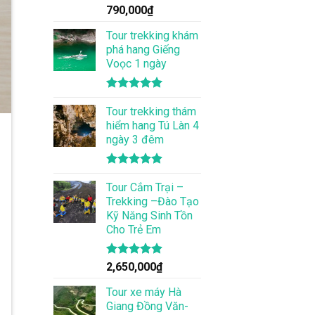
Được xếp
790,000
₫
hạng
5.00
5 sao
Tour trekking khám
phá hang Giếng
Voọc 1 ngày
Được xếp
hạng
Tour trekking thám
5.00
5 sao
hiểm hang Tú Làn 4
ngày 3 đêm
Được xếp
hạng
Tour Cắm Trại –
4.86
5 sao
Trekking –Đào Tạo
Kỹ Năng Sinh Tồn
Cho Trẻ Em
Được xếp
2,650,000
₫
hạng
4.86
5 sao
Tour xe máy Hà
Giang Đồng Văn-