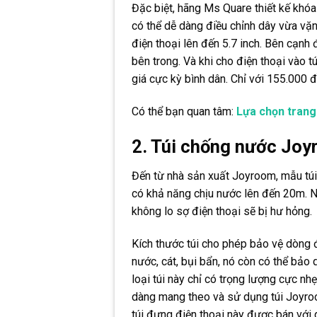
Đặc biệt, hãng Ms Quare thiết kế khó
có thể dễ dàng điều chỉnh dây vừa vặn
điện thoại lên đến 5.7 inch. Bên cạnh 
bên trong. Và khi cho điện thoại vào 
giá cực kỳ bình dân. Chỉ với 155.000 đ
Có thể bạn quan tâm:
Lựa chọn trang
2. Túi chống nước Jo
Đến từ nhà sản xuất Joyroom, mẫu tú
có khả năng chịu nước lên đến 20m. N
không lo sợ điện thoại sẽ bị hư hỏng.
Kích thước túi cho phép bảo vệ dòng 
nước, cát, bụi bẩn, nó còn có thể bảo 
loại túi này chỉ có trọng lượng cực n
dàng mang theo và sử dụng túi Joyroo
túi đựng điện thoại này được bán với