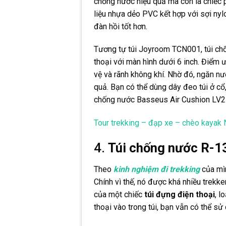
chống nước hiệu quả mà còn là chiếc 
liệu nhựa dẻo PVC kết hợp với sợi nyl
đàn hồi tốt hơn.
Tương tự túi Joyroom TCN001, túi ch
thoại với màn hình dưới 6 inch. Điểm ư
vệ và rãnh không khí. Nhờ đó, ngăn n
quả. Bạn có thể dùng dây đeo túi ở cổ, 
chống nước Basseus Air Cushion LV2
Tour trekking – đạp xe – chèo kayak
4.
Túi chống nước R-1
Theo
kinh nghiệm đi trekking
của mìn
Chính vì thế, nó được khá nhiều trekke
của một chiếc
túi đựng điện thoại
, l
thoại vào trong túi, bạn vẫn có thể sử