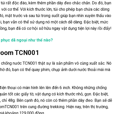
a túi rất độc đáo, kèm thêm phần dây đeo chắc chắn. Do đó, bạn
 với cơ thể. Với kích thước lớn, túi cho phép bạn chứa các dòng
đó, mặt trước và sau túi trong suốt giúp bạn nhìn xuyên thấu vào
túi, bạn vẫn có thể sử dụng nó một cách dễ dàng. Đặc biệt, mức
ồng, bạn đã có cơ hội sở hữu ngay vật dụng tiện lợi này rồi đấy!
 phục dã ngoại như thế nào?
yroom TCN001
i chống nước TCN001 thật sự là sản phẩm vô cùng xuất sắc. Nó
hờ đó, bạn có thể quay phim, chụp ảnh dưới nước thoải mái mà
điện thoại có màn hình lên lên đến 6 inch. Không những chống
quản tốt các giấy tờ, vật dụng có kích thước nhỏ, gọn. Đặc biệt,
hẹ, chỉ 48g. Bên cạnh đó, nó còn có thêm phần dây đeo. Bạn sẽ dễ
mTCN001 trên cung đường trekking. Hiện nay, trên thị trường,
 giá khoảng 129.000 đồng.