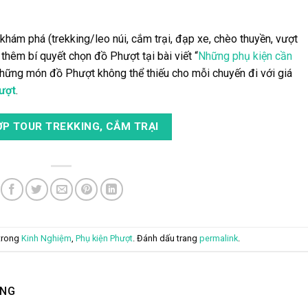
khám phá (trekking/leo núi, cắm trại, đạp xe, chèo thuyền, vượt
hêm bí quyết chọn đồ Phượt tại bài viết “
Những phụ kiện cần
hững món đồ Phượt không thể thiếu cho mỗi chuyến đi với giá
ượt
.
P TOUR TREKKING, CẮM TRẠI
trong
Kinh Nghiệm
,
Phụ kiện Phượt
. Đánh dấu trang
permalink
.
ING