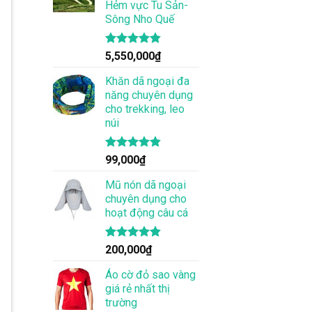
Hẻm vực Tu Sản-
Sông Nho Quế
Được xếp
5,550,000
₫
hạng
4.83
5 sao
Khăn dã ngoại đa
năng chuyên dụng
cho trekking, leo
núi
Được xếp
99,000
₫
hạng
4.83
5 sao
Mũ nón dã ngoại
chuyên dụng cho
hoạt động câu cá
Được xếp
200,000
₫
hạng
4.83
5 sao
Áo cờ đỏ sao vàng
giá rẻ nhất thị
trường