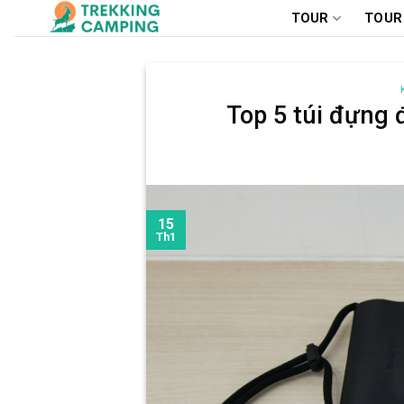
Chuyển
TOUR
TOUR
đến
nội
dung
Top 5 túi đựng đ
15
Th1