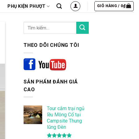
GIỎ HÀNG /
0
₫
PHỤ KIỆN PHƯỢT
THEO DÕI CHÚNG TÔI
SẢN PHẨM ĐÁNH GIÁ
CAO
Tour cắm trại ngủ
lều Mông Cổ tại
Campsite Thung
lũng Đèn