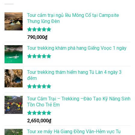
Tour cắm trại ngủ lều Mông Cổ tại Campsite
Thung lũng Đèn
Được xếp
790,000
₫
hạng
5.00
5 sao
Tour trekking khám phá hang Giếng Voọc 1 ngày
Được xếp
hạng
5.00
Tour trekking thám hiểm hang Tú Làn 4 ngày 3
5 sao
đêm
Được xếp
hạng
Tour Cắm Trại – Trekking –Đào Tạo Kỹ Năng Sinh
4.86
5 sao
Tồn Cho Trẻ Em
Được xếp
2,650,000
₫
hạng
4.86
5 sao
Tour xe máy Hà Giang Đồng Văn-Hẻm vực Tu