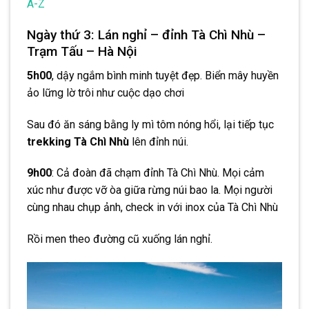
A-Z
Ngày thứ 3: Lán nghỉ – đỉnh Tà Chì Nhù –
Trạm Tấu – Hà Nội
5h00
, dậy ngắm bình minh tuyệt đẹp. Biển mây huyền
ảo lững lờ trôi như cuộc dạo chơi
Sau đó ăn sáng bằng ly mì tôm nóng hổi, lại tiếp tục
trekking Tà Chì Nhù
lên đỉnh núi.
9h00
: Cả đoàn đã chạm đỉnh Tà Chì Nhù. Mọi cảm
xúc như được vỡ òa giữa rừng núi bao la. Mọi người
cùng nhau chụp ảnh, check in với inox của Tà Chì Nhù
Rồi men theo đường cũ xuống lán nghỉ.