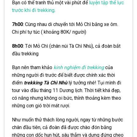
Bạn có thể tranh thủ một vài phút để
luyện tập thể lực
trước khi đi trekking
.
7h00
: Cùng nhau di chuyển tới Mỏ Chì bằng xe ôm.
Chi phí tự túc ( khoảng 80K/ người)
8h00
: Tới Mỏ Chì (chân núi Tà Chì Nhù), cả đoàn bắt
đầu trekking
Bạn nên tham khảo
kinh nghiệm đi trekking
của
những người đi trước để biết được chính xác thời
điểm
trekking Tà Chì Nhù
lý tưởng nhé! Tụi mình đi
tour vào đầu tháng 11 Dương lịch. Thời tiết khá đẹp,
có nắng nhưng không oi bức, thỉnh thoảng kèm theo
những cơn gió trời mát rượi.
Như muốn thử thách lòng người, ngay từ những bước
chân đầu tiên, cả đoàn đã được chào đón bằng
những con dốc hun hút, sâu thẳm và dựng đứng cheo