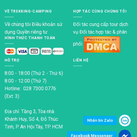
VỀ TREKKING-CAMPING
HỢP TÁC CÙNG CHÚNG TÔI
Về chúng tôi
Điều khoản sử
Đối tác cung cấp tour dịch
dụng
Quyền riêng tư
vụ Đối tác hợp tác & phân
HÌNH THỨC THANH TOÁN
phối
HỖ TRỢ
LIÊN HỆ
8:00 - 18:00 (Thứ 2 - Thứ 6)
8:00 - 12:00 (Thứ 7)
Hotline: 028 7300 0776
(Ext: 3)
Địa chỉ: Tầng 3, Tòa nhà
Khánh Huy, Số 4, Đỗ Thúc
Nhắn tin Zalo
Tịnh, P. An Hội Tây, TP. HCM
Facebook Messenger