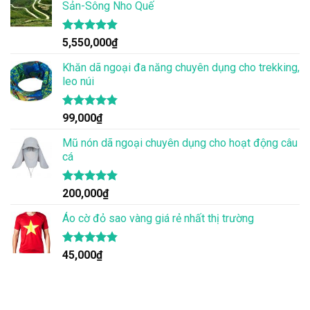
Sản-Sông Nho Quế
Được xếp
5,550,000
₫
hạng
4.83
5 sao
Khăn dã ngoại đa năng chuyên dụng cho trekking,
leo núi
Được xếp
99,000
₫
hạng
4.83
5 sao
Mũ nón dã ngoại chuyên dụng cho hoạt động câu
cá
Được xếp
200,000
₫
hạng
4.83
5 sao
Áo cờ đỏ sao vàng giá rẻ nhất thị trường
Được xếp
45,000
₫
hạng
4.80
5 sao