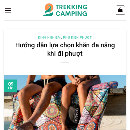
Chuyển
đến
nội
dung
KINH NGHIỆM
,
PHỤ KIỆN PHƯỢT
Hướng dẫn lựa chọn khăn đa năng
khi đi phượt
09
Th1