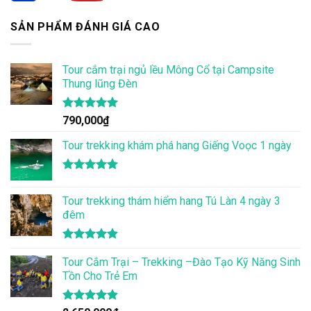
SẢN PHẨM ĐÁNH GIÁ CAO
Tour cắm trại ngủ lều Mông Cổ tại Campsite
Thung lũng Đèn
Được xếp
790,000
₫
hạng
5.00
5 sao
Tour trekking khám phá hang Giếng Voọc 1 ngày
Được xếp
hạng
5.00
Tour trekking thám hiểm hang Tú Làn 4 ngày 3
5 sao
đêm
Được xếp
hạng
Tour Cắm Trại – Trekking –Đào Tạo Kỹ Năng Sinh
4.86
5 sao
Tồn Cho Trẻ Em
Được xếp