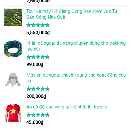
2,650,000
₫
hạng
4.86
5 sao
Tour xe máy Hà Giang Đồng Văn-Hẻm vực Tu
Sản-Sông Nho Quế
Được xếp
5,550,000
₫
hạng
4.83
5 sao
Khăn dã ngoại đa năng chuyên dụng cho trekking,
leo núi
Được xếp
99,000
₫
hạng
4.83
5 sao
Mũ nón dã ngoại chuyên dụng cho hoạt động câu
cá
Được xếp
200,000
₫
hạng
4.83
5 sao
Áo cờ đỏ sao vàng giá rẻ nhất thị trường
Được xếp
45,000
₫
hạng
4.80
5 sao