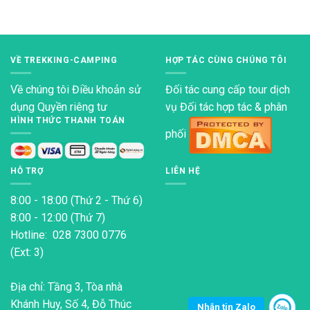
VỀ TREKKING-CAMPING
HỢP TÁC CÙNG CHÚNG TÔI
Về chúng tôi
Điều khoản sử
Đối tác cung cấp tour dịch
dụng
Quyền riêng tư
vụ Đối tác hợp tác & phân
HÌNH THỨC THANH TOÁN
phối
HỖ TRỢ
LIÊN HỆ
8:00 - 18:00 (Thứ 2 - Thứ 6)
8:00 - 12:00 (Thứ 7)
Hotline: 028 7300 0776
(Ext: 3)
Địa chỉ: Tầng 3, Tòa nhà
Khánh Huy, Số 4, Đỗ Thúc
Nhắn tin Zalo