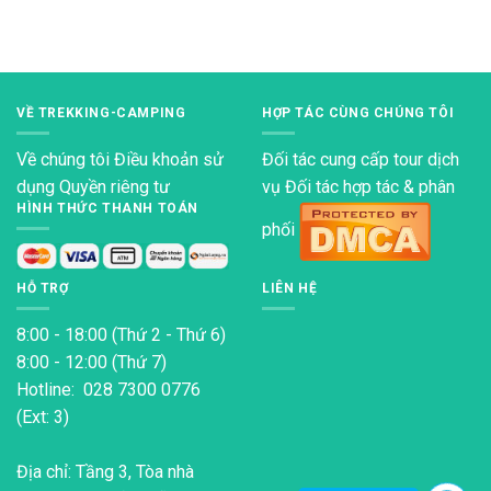
hạng
4.80
5 sao
VỀ TREKKING-CAMPING
HỢP TÁC CÙNG CHÚNG TÔI
Về chúng tôi
Điều khoản sử
Đối tác cung cấp tour dịch
dụng
Quyền riêng tư
vụ Đối tác hợp tác & phân
HÌNH THỨC THANH TOÁN
phối
HỖ TRỢ
LIÊN HỆ
8:00 - 18:00 (Thứ 2 - Thứ 6)
8:00 - 12:00 (Thứ 7)
Hotline: 028 7300 0776
(Ext: 3)
Địa chỉ: Tầng 3, Tòa nhà