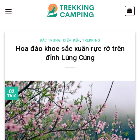
Chuyển
đến
nội
dung
ĐẶC TRƯNG
,
ĐIỂM ĐẾN
,
TREKKING
Hoa đào khoe sắc xuân rực rỡ trên
đỉnh Lùng Cúng
02
Th10