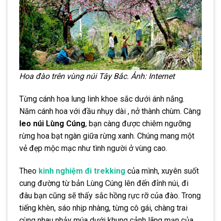
Hoa đào trên vùng núi Tây Bắc. Ảnh: Internet
Từng cánh hoa lung linh khoe sắc dưới ánh nắng.
Năm cánh hoa với đầu nhụy dài , nở thành chùm. Càng
leo núi Lùng Cúng
, bạn càng được chiêm ngưỡng
rừng hoa bạt ngàn giữa rừng xanh. Chúng mang một
vẻ đẹp mộc mạc như tình người ở vùng cao.
Theo
kinh nghiệm đi trekking
của mình, xuyên suốt
cung đường từ bản Lùng Cúng lên đến đỉnh núi, đi
đâu bạn cũng sẽ thấy sắc hồng rực rỡ của đào. Trong
tiếng khèn, sáo nhịp nhàng, từng cô gái, chàng trai
cùng nhau nhảy múa dưới khung cảnh lãng mạn của