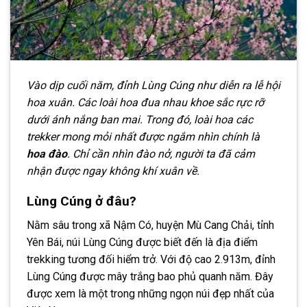
Vào dịp cuối năm, đỉnh Lùng Cúng như diễn ra lễ hội
hoa xuân. Các loài hoa đua nhau khoe sắc rực rỡ
dưới ánh nắng ban mai. Trong đó, loài hoa các
trekker mong mỏi nhất được ngắm nhìn chính là
hoa đào
. Chỉ cần nhìn đào nở, người ta đã cảm
nhận được ngay không khí xuân về.
Lùng Cúng ở đâu?
Nằm sâu trong xã Nậm Có, huyện Mù Cang Chải, tỉnh
Yên Bái, núi Lùng Cúng được biết đến là địa điểm
trekking tương đối hiểm trở. Với độ cao 2.913m, đỉnh
Lùng Cúng được mây trắng bao phủ quanh năm. Đây
được xem là một trong những ngọn núi đẹp nhất của