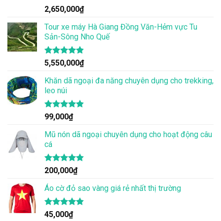
Được xếp
2,650,000
₫
hạng
4.86
5 sao
Tour xe máy Hà Giang Đồng Văn-Hẻm vực Tu
Sản-Sông Nho Quế
Được xếp
5,550,000
₫
hạng
4.83
5 sao
Khăn dã ngoại đa năng chuyên dụng cho trekking,
leo núi
Được xếp
99,000
₫
hạng
4.83
5 sao
Mũ nón dã ngoại chuyên dụng cho hoạt động câu
cá
Được xếp
200,000
₫
hạng
4.83
5 sao
Áo cờ đỏ sao vàng giá rẻ nhất thị trường
Được xếp
45,000
₫