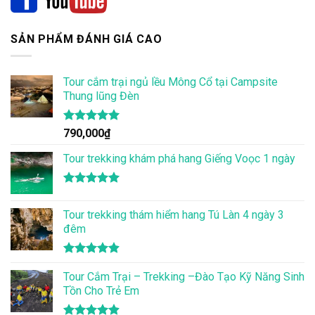
SẢN PHẨM ĐÁNH GIÁ CAO
Tour cắm trại ngủ lều Mông Cổ tại Campsite
Thung lũng Đèn
Được xếp
790,000
₫
hạng
5.00
5 sao
Tour trekking khám phá hang Giếng Voọc 1 ngày
Được xếp
hạng
5.00
Tour trekking thám hiểm hang Tú Làn 4 ngày 3
5 sao
đêm
Được xếp
hạng
Tour Cắm Trại – Trekking –Đào Tạo Kỹ Năng Sinh
4.86
5 sao
Tồn Cho Trẻ Em