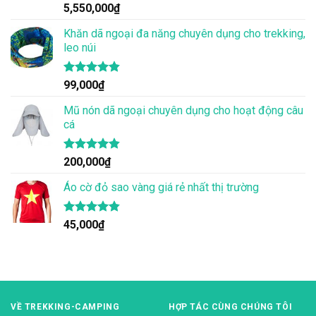
Được xếp
5,550,000
₫
hạng
4.83
5 sao
Khăn dã ngoại đa năng chuyên dụng cho trekking,
leo núi
Được xếp
99,000
₫
hạng
4.83
5 sao
Mũ nón dã ngoại chuyên dụng cho hoạt động câu
cá
Được xếp
200,000
₫
hạng
4.83
5 sao
Áo cờ đỏ sao vàng giá rẻ nhất thị trường
Được xếp
45,000
₫
hạng
4.80
5 sao
VỀ TREKKING-CAMPING
HỢP TÁC CÙNG CHÚNG TÔI