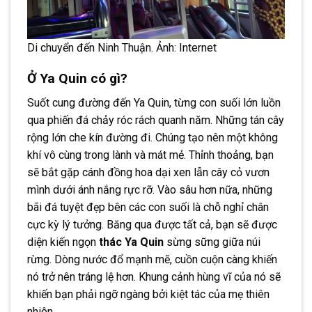
Di chuyển đến Ninh Thuận. Ảnh: Internet
Ở Ya Quin có gì?
Suốt cung đường đến Ya Quin, từng con suối lớn luồn
qua phiến đá chảy róc rách quanh năm. Những tán cây
rộng lớn che kín đường đi. Chúng tạo nên một không
khí vô cùng trong lành và mát mẻ. Thỉnh thoảng, bạn
sẽ bắt gặp cánh đồng hoa dại xen lẫn cây cỏ vươn
mình dưới ánh nắng rực rỡ. Vào sâu hơn nữa, những
bãi đá tuyệt đẹp bên các con suối là chỗ nghỉ chân
cực kỳ lý tưởng. Băng qua được tất cả, bạn sẽ được
diện kiến ngọn
thác Ya Quin
sừng sững giữa núi
rừng. Dòng nước đổ mạnh mẽ, cuồn cuộn càng khiến
nó trở nên tráng lệ hơn. Khung cảnh hùng vĩ của nó sẽ
khiến bạn phải ngỡ ngàng bởi kiệt tác của mẹ thiên
nhiên.