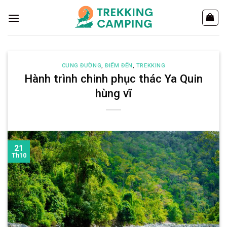
Chuyển
đến
nội
dung
CUNG ĐƯỜNG
,
ĐIỂM ĐẾN
,
TREKKING
Hành trình chinh phục thác Ya Quin
hùng vĩ
21
Th10