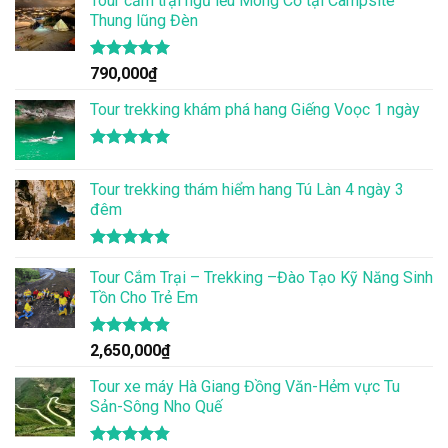
Tour cắm trại ngủ lều Mông Cổ tại Campsite
Thung lũng Đèn
Được xếp
790,000
₫
hạng
5.00
5 sao
Tour trekking khám phá hang Giếng Voọc 1 ngày
Được xếp
hạng
5.00
Tour trekking thám hiểm hang Tú Làn 4 ngày 3
5 sao
đêm
Được xếp
hạng
Tour Cắm Trại – Trekking –Đào Tạo Kỹ Năng Sinh
4.86
5 sao
Tồn Cho Trẻ Em
Được xếp
2,650,000
₫
hạng
4.86
5 sao
Tour xe máy Hà Giang Đồng Văn-Hẻm vực Tu
Sản-Sông Nho Quế