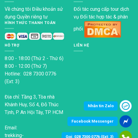
Về chúng tôi
Điều khoản sử
Đối tác cung cấp tour dịch
dụng
Quyền riêng tư
vụ Đối tác hợp tác & phân
HÌNH THỨC THANH TOÁN
phối
HỖ TRỢ
LIÊN HỆ
8:00 - 18:00 (Thứ 2 - Thứ 6)
8:00 - 12:00 (Thứ 7)
Hotline: 028 7300 0776
(Ext: 3)
Địa chỉ: Tầng 3, Tòa nhà
Khánh Huy, Số 4, Đỗ Thúc
Nhắn tin Zalo
Tịnh, P. An Hội Tây, TP. HCM
Facebook Messenger
Email:
trekking-
Gọi: 028 7300 0776 (Ext: 3)