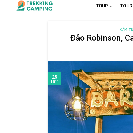
Chuyển
TOUR
TOUR
đến
nội
dung
CẮM TR
Đảo Robinson, C
25
Th11