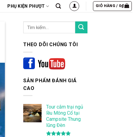
GIỎ HÀNG /
0
₫
PHỤ KIỆN PHƯỢT
THEO DÕI CHÚNG TÔI
SẢN PHẨM ĐÁNH GIÁ
CAO
Tour cắm trại ngủ
lều Mông Cổ tại
Campsite Thung
lũng Đèn