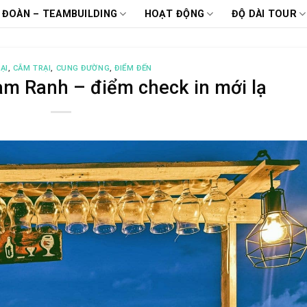
 ĐOÀN – TEAMBUILDING
HOẠT ĐỘNG
ĐỘ DÀI TOUR
ẠI
,
CẮM TRẠI
,
CUNG ĐƯỜNG
,
ĐIỂM ĐẾN
am Ranh – điểm check in mới lạ