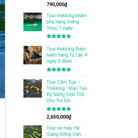
Được xếp
790,000
₫
hạng
5.00
5 sao
Tour trekking khám
phá hang Giếng
Voọc 1 ngày
Được xếp
hạng
Tour trekking thám
5.00
5 sao
hiểm hang Tú Làn 4
ngày 3 đêm
Được xếp
hạng
Tour Cắm Trại –
4.86
5 sao
Trekking –Đào Tạo
Kỹ Năng Sinh Tồn
Cho Trẻ Em
Được xếp
2,650,000
₫
hạng
4.86
5 sao
Tour xe máy Hà
Giang Đồng Văn-