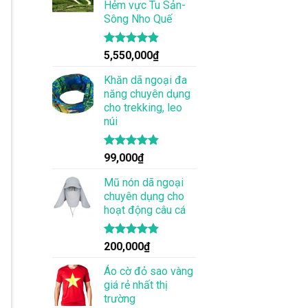
Hẻm vực Tu Sản-
Sông Nho Quế
Được xếp
5,550,000
₫
hạng
4.83
5 sao
Khăn dã ngoại đa
năng chuyên dụng
cho trekking, leo
núi
Được xếp
99,000
₫
hạng
4.83
5 sao
Mũ nón dã ngoại
chuyên dụng cho
hoạt động câu cá
Được xếp
200,000
₫
hạng
4.83
5 sao
Áo cờ đỏ sao vàng
giá rẻ nhất thị
trường