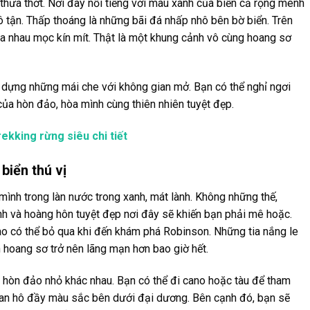
thưa thớt. Nơi đây nổi tiếng với màu xanh của biển cả rộng mênh
vô tận. Thấp thoáng là những bãi đá nhấp nhô bên bờ biển. Trên
a nhau mọc kín mít. Thật là một khung cảnh vô cùng hoang sơ
dựng những mái che với không gian mở. Bạn có thể nghỉ ngơi
của hòn đảo, hòa mình cùng thiên nhiên tuyệt đẹp.
rekking rừng siêu chi tiết
biển thú vị
ình trong làn nước trong xanh, mát lành. Không những thế,
 và hoàng hôn tuyệt đẹp nơi đây sẽ khiến bạn phải mê hoặc.
o có thể bỏ qua khi đến khám phá Robinson. Những tia nắng le
h hoang sơ trở nên lãng mạn hơn bao giờ hết.
hòn đảo nhỏ khác nhau. Bạn có thể đi cano hoặc tàu để tham
an hô đầy màu sắc bên dưới đại dương. Bên cạnh đó, bạn sẽ