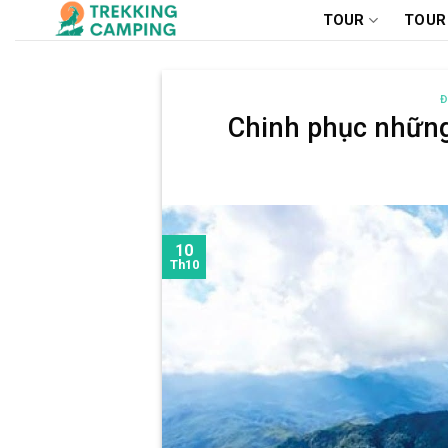
Chuyển
TOUR
TOUR
đến
nội
dung
Đ
Chinh phục những
10
Th10