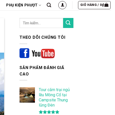
GIỎ HÀNG /
0
₫
PHỤ KIỆN PHƯỢT
THEO DÕI CHÚNG TÔI
SẢN PHẨM ĐÁNH GIÁ
CAO
Tour cắm trại ngủ
lều Mông Cổ tại
Campsite Thung
lũng Đèn