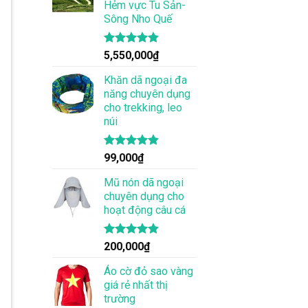
Hẻm vực Tu Sản-
Sông Nho Quế
Được xếp
5,550,000
₫
hạng
4.83
5 sao
Khăn dã ngoại đa
năng chuyên dụng
cho trekking, leo
núi
Được xếp
99,000
₫
hạng
4.83
5 sao
Mũ nón dã ngoại
chuyên dụng cho
hoạt động câu cá
Được xếp
200,000
₫
hạng
4.83
5 sao
Áo cờ đỏ sao vàng
giá rẻ nhất thị
trường