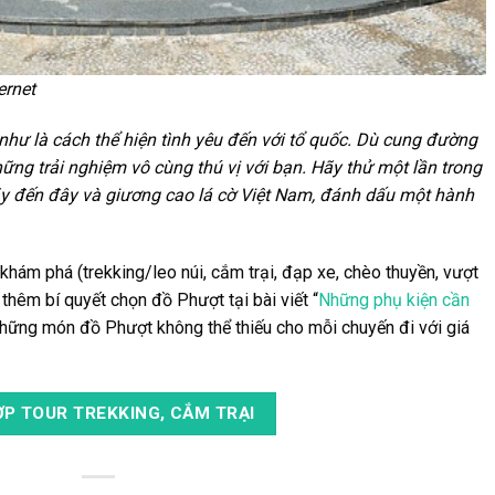
ernet
như là cách thể hiện tình yêu đến với tổ quốc. Dù cung đường
ững trải nghiệm vô cùng thú vị với bạn. Hãy thử một lần trong
ãy đến đây và giương cao lá cờ Việt Nam, đánh dấu một hành
khám phá (trekking/leo núi, cắm trại, đạp xe, chèo thuyền, vượt
hêm bí quyết chọn đồ Phượt tại bài viết “
Những phụ kiện cần
hững món đồ Phượt không thể thiếu cho mỗi chuyến đi với giá
P TOUR TREKKING, CẮM TRẠI