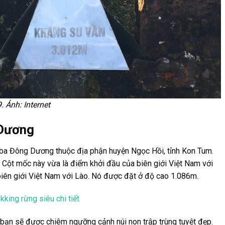
 Ảnh: Internet
 Dương
ba Đông Dương thuộc địa phận huyện Ngọc Hồi, tỉnh Kon Tum.
Cột mốc này vừa là điểm khởi đầu của biên giới Việt Nam với
biên giới Việt Nam với Lào. Nó được đặt ở độ cao 1.086m.
kking rừng siêu chi tiết
bạn sẽ được chiêm ngưỡng cảnh núi non trập trùng tuyệt đẹp.