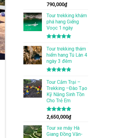
Được xếp
790,000
₫
hạng
5.00
5 sao
Tour trekking khám
phá hang Giếng
Voọc 1 ngày
Được xếp
hạng
Tour trekking thám
5.00
5 sao
hiểm hang Tú Làn 4
ngày 3 đêm
Được xếp
hạng
Tour Cắm Trại –
4.86
5 sao
Trekking –Đào Tạo
Kỹ Năng Sinh Tồn
Cho Trẻ Em
Được xếp
2,650,000
₫
hạng
4.86
5 sao
Tour xe máy Hà
Giang Đồng Văn-