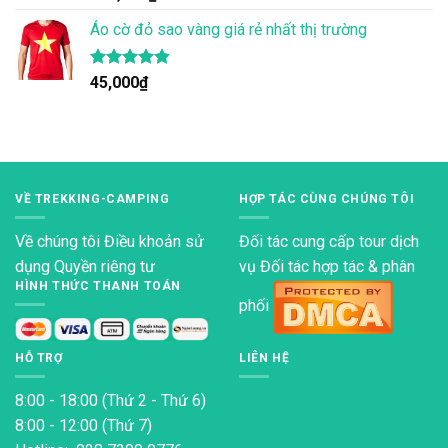
hạng
4.83
5 sao
Áo cờ đỏ sao vàng giá rẻ nhất thị trường
Được xếp
45,000
₫
hạng
4.80
5 sao
VỀ TREKKING-CAMPING
HỢP TÁC CÙNG CHÚNG TÔI
Về chúng tôi
Điều khoản sử
Đối tác cung cấp tour dịch
dụng
Quyền riêng tư
vụ Đối tác hợp tác & phân
HÌNH THỨC THANH TOÁN
phối
HỖ TRỢ
LIÊN HỆ
8:00 - 18:00 (Thứ 2 - Thứ 6)
8:00 - 12:00 (Thứ 7)