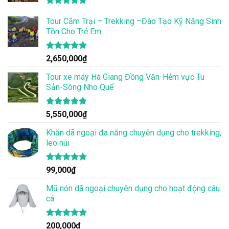
Được xếp
hạng
Tour Cắm Trại – Trekking –Đào Tạo Kỹ Năng Sinh
4.86
5 sao
Tồn Cho Trẻ Em
Được xếp
2,650,000
₫
hạng
4.86
5 sao
Tour xe máy Hà Giang Đồng Văn-Hẻm vực Tu
Sản-Sông Nho Quế
Được xếp
5,550,000
₫
hạng
4.83
5 sao
Khăn dã ngoại đa năng chuyên dụng cho trekking,
leo núi
Được xếp
99,000
₫
hạng
4.83
5 sao
Mũ nón dã ngoại chuyên dụng cho hoạt động câu
cá
Được xếp
200,000
₫