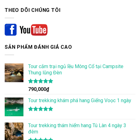
THEO DÕI CHÚNG TÔI
SẢN PHẨM ĐÁNH GIÁ CAO
Tour cắm trại ngủ lều Mông Cổ tại Campsite
Thung lũng Đèn
Được xếp
790,000
₫
hạng
5.00
5 sao
Tour trekking khám phá hang Giếng Voọc 1 ngày
Được xếp
hạng
5.00
Tour trekking thám hiểm hang Tú Làn 4 ngày 3
5 sao
đêm