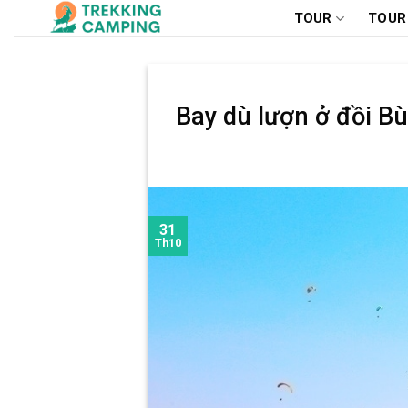
Chuyển
TOUR
TOUR
đến
nội
dung
Bay dù lượn ở đồi Bù
31
Th10