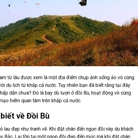
 Nam từ lâu được xem là một địa điểm chụp ảnh sống ảo vô cùng
ười du lịch từ khắp cả nước. Tuy nhiên bạn đã biết rằng tại đây
hấp dẫn chưa? Đó là bay dù lượn ở đồi Bù, hoạt động vô cùng
ưa mạo hiểm quan tâm trên khắp cả nước.
biết về Đồi Bù
ỏ lau đẹp như tranh vẽ. Khi đặt chân đến ngọn đồi này du khách
ây Bắc. Lại tồn tại một ngọn đồi đẹp đến mức mà khi đặt chân