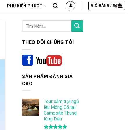
GIỎ HÀNG /
0
₫
PHỤ KIỆN PHƯỢT
THEO DÕI CHÚNG TÔI
SẢN PHẨM ĐÁNH GIÁ
CAO
Tour cắm trại ngủ
lều Mông Cổ tại
Campsite Thung
lũng Đèn