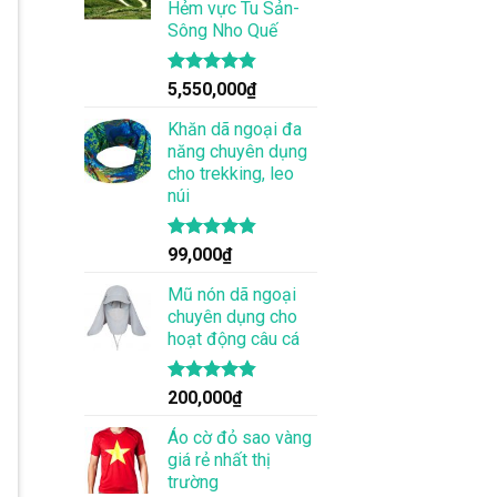
Hẻm vực Tu Sản-
Sông Nho Quế
Được xếp
5,550,000
₫
hạng
4.83
5 sao
Khăn dã ngoại đa
năng chuyên dụng
cho trekking, leo
núi
Được xếp
99,000
₫
hạng
4.83
5 sao
Mũ nón dã ngoại
chuyên dụng cho
hoạt động câu cá
Được xếp
200,000
₫
hạng
4.83
5 sao
Áo cờ đỏ sao vàng
giá rẻ nhất thị
trường