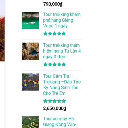
Được xếp
790,000
₫
hạng
5.00
5 sao
Tour trekking khám
phá hang Giếng
Voọc 1 ngày
Được xếp
hạng
Tour trekking thám
5.00
5 sao
hiểm hang Tú Làn 4
ngày 3 đêm
Được xếp
hạng
Tour Cắm Trại –
4.86
5 sao
Trekking –Đào Tạo
Kỹ Năng Sinh Tồn
Cho Trẻ Em
Được xếp
2,650,000
₫
hạng
4.86
5 sao
Tour xe máy Hà
Giang Đồng Văn-