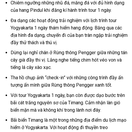
Chiêm ngưỡng những nhũ đá, măng đá với đủ hình dạng
của
hang Pindul
khi đăng kí hành trình
tour
1 ngày
.
Đa dạng các hoạt động trải nghiệm với lịch trình
tour
Yogyakarta 1 ngày
thám hiểm hang động. Băng qua các
địa hình đa dạng, chuyến đi của bạn tràn ngập trải nghiệm
đầy thử thách và thú vị.
Dừng lại nghỉ chân ở
Rừng thông Pengger
giữa những tán
cây già đầy thi vị. Lắng nghe tiếng chim hót véo von và
tiếng lá cây xào xạc.
Tha hồ chụp ảnh “check-in” với những công trình đầy ấn
tượng ẩn mình giữa
Rừng thông Pengger
xanh tốt.
Với
tour Yogyakarta 1 ngày
, bạn còn được dạo bước trên
bãi cát trắng nguyên sơ của Timang. Cảm nhận làn gió
biển mặn mà và không khí trong lành nơi đây.
Bãi biển Timang là một trong những
địa điểm du lịch
mạo
hiểm ở
Yogyakarta.
Với hoạt động đi thuyền treo