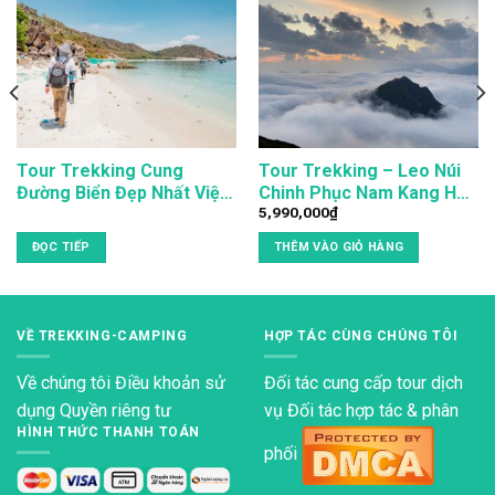
Tour Trekking Cung
Tour Trekking – Leo Núi
Đường Biển Đẹp Nhất Việt
Chinh Phục Nam Kang Ho
5,990,000
₫
Nam – “8 Nàng Tiên”
Tao 3N4Đ
ĐỌC TIẾP
THÊM VÀO GIỎ HÀNG
VỀ TREKKING-CAMPING
HỢP TÁC CÙNG CHÚNG TÔI
Về chúng tôi
Điều khoản sử
Đối tác cung cấp tour dịch
dụng
Quyền riêng tư
vụ Đối tác hợp tác & phân
HÌNH THỨC THANH TOÁN
phối