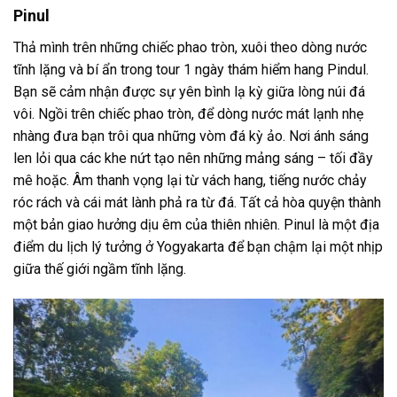
Pinul
Thả mình trên những chiếc phao tròn, xuôi theo dòng nước
tĩnh lặng và bí ẩn trong
tour 1 ngày
thám hiểm
hang Pindul.
Bạn sẽ cảm nhận được sự yên bình lạ kỳ giữa lòng núi đá
vôi. Ngồi trên chiếc phao tròn, để dòng nước mát lạnh nhẹ
nhàng đưa bạn trôi qua những vòm đá kỳ ảo. Nơi ánh sáng
len lỏi qua các khe nứt tạo nên những mảng sáng – tối đầy
mê hoặc. Âm thanh vọng lại từ vách hang, tiếng nước chảy
róc rách và cái mát lành phả ra từ đá. Tất cả hòa quyện thành
một bản giao hưởng dịu êm của thiên nhiên. Pinul là một
địa
điểm du lịch
lý tưởng ở
Yogyakarta
để bạn chậm lại một nhịp
giữa thế giới ngầm tĩnh lặng.