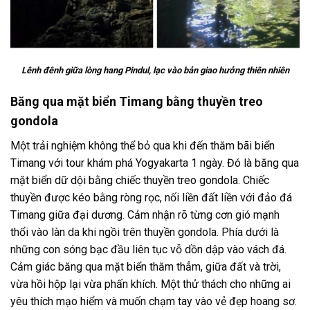
Lênh đênh giữa lòng hang Pindul, lạc vào bản giao hưởng thiên nhiên
Băng qua mặt biển Timang bằng thuyền treo
gondola
Một trải nghiệm không thể bỏ qua khi đến thăm bãi biển
Timang với
tour
khám phá
Yogyakarta 1 ngày.
Đó là băng qua
mặt biển dữ dội bằng chiếc thuyền treo gondola. Chiếc
thuyền được kéo bằng ròng rọc, nối liền đất liền với đảo đá
Timang giữa đại dương. Cảm nhận rõ từng cơn gió mạnh
thổi vào làn da khi ngồi trên thuyền gondola. Phía dưới là
những con sóng bạc đầu liên tục vỗ dồn dập vào vách đá.
Cảm giác băng qua mặt biển thăm thẳm, giữa đất và trời,
vừa hồi hộp lại vừa phấn khích. Một thử thách cho những ai
yêu thích mạo hiểm và muốn chạm tay vào vẻ đẹp hoang sơ.