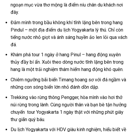
ngoạn mục vừa thơ mộng là điểm níu chân du khách nơi
đây.
Đắm mình trong bầu không khí tĩnh lặng bên trong hang
Pindul – một
địa điểm du lịch Yogyakarta
lý thú. Chỉ còn
tiếng nước nhỏ giọt và ánh sáng huyền ảo len lỏi qua vách
đá.
Khám phá
tour 1 ngày
ở
hang Pinul
– hang động xuyên
thủy đầy bí ẩn. Xuôi theo dòng nước tĩnh lặng bên trong
hang là một trải nghiệm thám hiểm hang động khó quên.
Chiêm ngưỡng bãi biển Timang hoang sơ với đá ngầm và
những con sóng biển lớn nhỏ đánh dồn dập.
Trekking vào
rừng thông Pengger
, hòa mình vào hơi thở
núi rừng trong lành. Cùng người thân và bạn bè tận hưởng
chuyến
tour Yogyakarta 1 ngày
thật với những phút giây
thư giãn quý báu.
Du lịch Yogyakarta
với HDV giàu
kinh nghiệm
, hiểu biết về