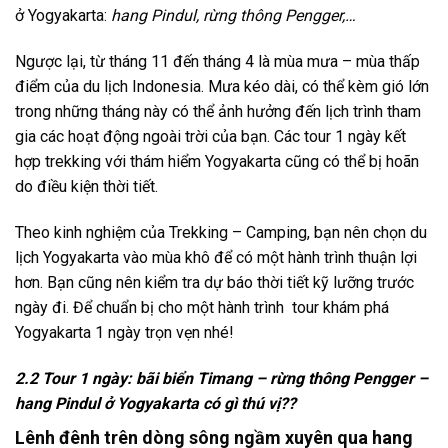
ở
Yogyakarta
:
hang Pindul, rừng thông Pengger
,…
Ngược lại, từ tháng 11 đến tháng 4 là mùa mưa – mùa thấp
điểm của du lịch Indonesia. Mưa kéo dài, có thể kèm gió lớn
trong những tháng này có thể ảnh hưởng đến lịch trình tham
gia các hoạt động ngoài trời của bạn. Các
tour 1 ngày
kết
hợp trekking với
thám hiểm
Yogyakarta
cũng có thể bị hoãn
do điều kiện thời tiết.
Theo
kinh nghiệm
của Trekking – Camping, bạn nên chọn
du
lịch Yogyakarta
vào mùa khô để có một hành trình thuận lợi
hơn. Bạn cũng nên kiểm tra dự báo thời tiết kỹ lưỡng trước
ngày đi. Để chuẩn bị cho một hành trình
tour
khám phá
Yogyakarta 1 ngày
trọn vẹn nhé!
2.2 Tour 1 ngày: bãi biển Timang – rừng thông Pengger –
hang Pindul ở Yogyakarta có gì thú vị??
Lênh đênh trên dòng sông ngầm xuyên qua hang