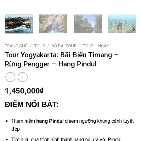
TRANG CHỦ
/
TOUR
/
ĐỘ DÀI TOUR
/
TOUR 1 NGÀY
Tour Yogyakarta: Bãi Biển Timang –
Rừng Pengger – Hang Pindul
1,450,000
₫
ĐIỂM NỔI BẬT:
Thám hiểm
hang Pindul
chiêm ngưỡng khung cảnh tuyệt
đẹp
Tìm hiểu quá trình hình thành hang núi đá vôi Pindul