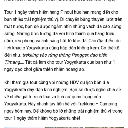
Tour 1 ngày
thám hiểm
hang Pindul
hứa hẹn mang đến cho
bạn nhiều trải nghiệm thú vị. Di chuyển bằng thuyền lướt trên
mặt nước, bạn sẽ được ngắm nhìn những vách đá cao sừng
sững. Những bức tường đá vôi hình thành qua hàng triệu
năm, rêu phong và ánh sáng hắt từ khe đá. Các
địa điểm
du
lịch
khác ở
Yogyakarta
cũng hấp dẫn không kém. Có thể kể
đến như:
trekking vào
rừng thông Pengger
, dạo biển
Timang,…
Tất cả làm cho
tour Yogyakarta
của bạn như
1
ngày
dạo chơi giữa thiên nhiên hoang sơ.
Khi tham gia tour cùng với những HDV
du lịch
bản địa
Yogyakarta
dày dặn
kinh nghiệm
. Bạn sẽ được nghe chia sẻ
về nhiều giá trị sinh thái và lịch sử quan trọng của
Yogyakarta. Hãy nhanh tay liên hệ với Trekking – Camping
ngay hôm nay. Để không bỏ lỡ những trải nghiệm thú vị trong
tour 1 ngày
thám hiểm
Yogyakarta
nhé!