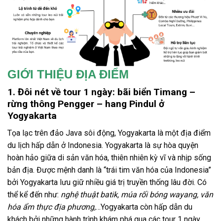
GIỚI THIỆU ĐỊA ĐIỂM
1. Đôi nét về tour 1 ngày: bãi biển Timang –
rừng thông Pengger – hang Pindul ở
Yogyakarta
Tọa lạc trên đảo Java sôi động,
Yogyakarta
là một
địa điểm
du lịch
hấp dẫn ở Indonesia. Yogyakarta là sự
hòa quyện
hoàn hảo giữa di sản văn hóa, thiên nhiên kỳ vĩ và nhịp sống
bản địa. Được mệnh danh là “trái tim văn hóa của Indonesia”
bởi Yogyakarta lưu giữ nhiều giá trị truyền thống lâu đời. Có
thể kể đến như:
nghệ thuật batik, múa rối bóng wayang, văn
hóa ẩm thực địa phương,
…
Yogyakarta
còn hấp dẫn du
khách bởi những hành trình khám phá qua các
tour 1 ngày
.