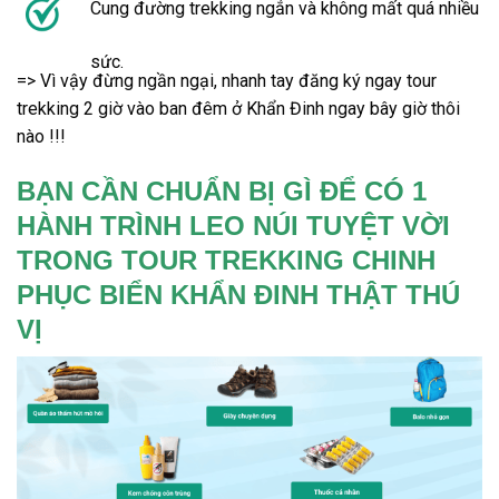
Cung đường trekking ngắn và không mất quá nhiều
sức.
=> Vì vậy đừng ngần ngại, nhanh tay đăng ký ngay
tour
trekking
2 giờ vào ban đêm ở
Khẩn Đinh
ngay bây giờ thôi
nào !!!
BẠN CẦN CHUẨN BỊ GÌ ĐỂ CÓ 1
HÀNH TRÌNH LEO NÚI TUYỆT VỜI
TRONG TOUR TREKKING CHINH
PHỤC BIỂN KHẨN ĐINH THẬT THÚ
VỊ