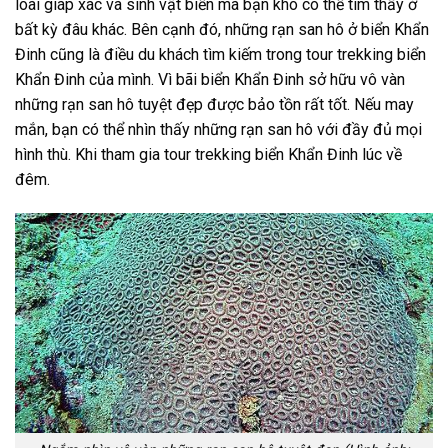
loài giáp xác và sinh vật biển mà bạn khó có thể tìm thấy ở
bất kỳ đâu khác. Bên cạnh đó, những rạn san hô ở biển Khẩn
Đinh cũng là điều du khách tìm kiếm trong
tour trekking biển
Khẩn Đinh
của mình. Vì bãi biển Khẩn Đinh sở hữu vô vàn
những rạn san hô tuyệt đẹp được bảo tồn rất tốt. Nếu may
mắn, bạn có thể nhìn thấy những rạn san hô với đầy đủ mọi
hình thù. Khi tham gia
tour trekking biển Khẩn Đinh
lúc về
đêm.