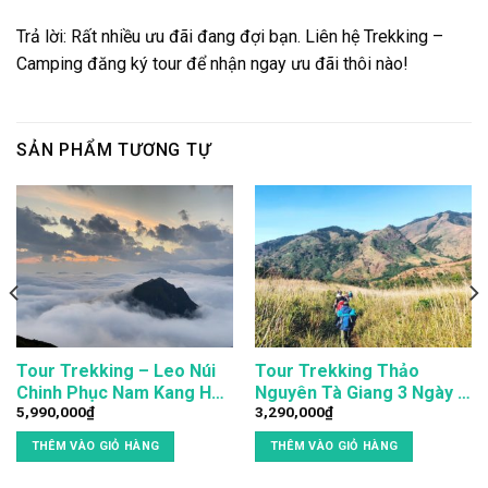
Trả lời: Rất nhiều ưu đãi đang đợi bạn. Liên hệ Trekking –
Camping đăng ký tour để nhận ngay ưu đãi thôi nào!
SẢN PHẨM TƯƠNG TỰ
Tour Trekking – Leo Núi
Tour Trekking Thảo
Chinh Phục Nam Kang Ho
Nguyên Tà Giang 3 Ngày 2
5,990,000
₫
3,290,000
₫
Tao 3N4Đ
Đêm
THÊM VÀO GIỎ HÀNG
THÊM VÀO GIỎ HÀNG