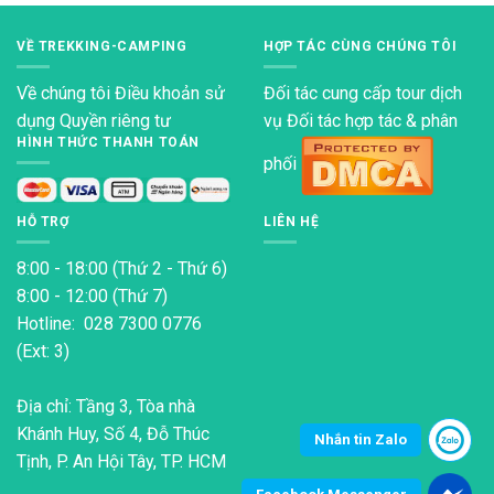
VỀ TREKKING-CAMPING
HỢP TÁC CÙNG CHÚNG TÔI
Về chúng tôi
Điều khoản sử
Đối tác cung cấp tour dịch
dụng
Quyền riêng tư
vụ Đối tác hợp tác & phân
HÌNH THỨC THANH TOÁN
phối
HỖ TRỢ
LIÊN HỆ
8:00 - 18:00 (Thứ 2 - Thứ 6)
8:00 - 12:00 (Thứ 7)
Hotline: 028 7300 0776
(Ext: 3)
Địa chỉ: Tầng 3, Tòa nhà
Khánh Huy, Số 4, Đỗ Thúc
Nhắn tin Zalo
Tịnh, P. An Hội Tây, TP. HCM