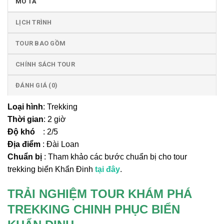
MÔ TẢ
LỊCH TRÌNH
TOUR BAO GỒM
CHÍNH SÁCH TOUR
ĐÁNH GIÁ (0)
Loại hình
: Trekking
Thời gian
: 2 giờ
Độ khó
: 2/5
Địa điểm
: Đài Loan
Chuẩn bị
: Tham khảo các bước chuẩn bị cho tour
trekking biển Khẩn Đinh
tại đây
.
TRẢI NGHIỆM TOUR KHÁM PHÁ
TREKKING CHINH PHỤC BIỂN