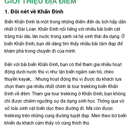
GIỚI THIỆU ĐỊA ĐIỂM
1. Đôi nét về Khẩn Đinh
Biển Khẩn Đinh là một trong những điểm đến du lịch hấp dẫn
nhất ở Đài Loan. Khẩn Đinh nổi tiếng với nhiều bãi biển cát
trắng trải dài, làn nước trong xanh và hệ sinh thái đa dạng. Ở
biển Khẩn Đinh, bạn dễ dàng tìm thấy nhiều bãi tắm đẹp để
khám phá trong chuyến đi của mình.
Đến với bãi biển Khẩn Đinh, bạn có thể tham gia nhiều hoạt
động dưới nước thú vị như lặn biển ngắm san hô, chèo
thuyền kayak,… Nhưng hoạt động thú vị được du khách lựa
chọn tham gia nhiều nhất chính là
tour trekking biển Khẩn
Đinh
về đêm. Tham gia tour trekking ở Khẩn Đinh, bạn không
chỉ được chiêm ngưỡng sự đa dạng sinh học. Thông qua vô
số loài sinh vật biển dọc theo đường đi. Mà còn được
trekking trên những cung đường tuyệt đẹp. Men theo bờ biển
khiến du khách cảm thấy vô cùng thích thú.