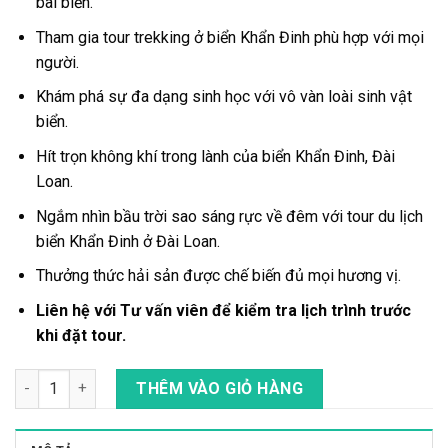
bãi biển.
Tham gia
tour trekking
ở
biển Khẩn Đinh
phù hợp với mọi
người.
Khám phá sự đa dạng sinh học với vô vàn loài sinh vật
biển.
Hít trọn không khí trong lành của
biển Khẩn Đinh, Đài
Loan.
Ngắm nhìn bầu trời sao sáng rực về đêm với
tour du lịch
biển
Khẩn Đinh
ở
Đài Loan
.
Thưởng thức hải sản được chế biến đủ mọi hương vị.
Liên hệ với Tư vấn viên để kiểm tra lịch trình trước
khi đặt tour.
Tour Trekking Thám Hiểm Bờ Biển Khẩn Đinh (Kenting) Vào B
THÊM VÀO GIỎ HÀNG