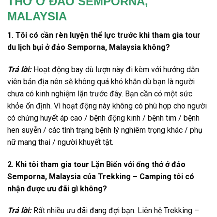
THỞ Ở ĐẢO SEMPORNA,
MALAYSIA
1. Tôi có cần rèn luyện thể lực trước khi tham gia
tour
du lịch bụi
ở
đảo Semporna,
Malaysia
không?
Trả lời:
Hoạt động bay dù lượn này đi kèm với hướng dẫn
viên bản địa nên sẽ không quá khó khăn dù bạn là người
chưa có kinh nghiệm lặn trước đây. Bạn cần có một sức
khỏe ổn định. Vì h
oạt động này không có phù hợp cho người
có chứng huyết áp cao / bệnh động kinh / bệnh tim / bệnh
hen suyễn / các tình trạng bệnh lý nghiêm trọng khác / phụ
nữ mang thai / người khuyết tật.
2. Khi tôi tham gia
tour Lặn Biển
với ống thở
ở
đảo
Semporna,
Malaysia
của Trekking – Camping tôi có
nhận được ưu đãi gì không?
Trả lời:
Rất nhiều ưu đãi đang đợi bạn. Liên hệ Trekking –