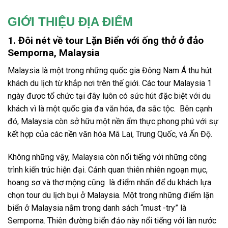
GIỚI THIỆU ĐỊA ĐIỂM
1. Đôi nét về tour Lặn Biển với ống thở ở đảo
Semporna, Malaysia
Malaysia là một trong những quốc gia Đông Nam Á thu hút
khách du lịch từ khắp nơi trên thế giới. Các
tour Malaysia 1
ngày
được tổ chức tại đây luôn có sức hút đặc biệt với du
khách vì là một quốc gia đa văn hóa, đa sắc tộc. Bên cạnh
đó, Malaysia còn sở hữu một nền ẩm thực phong phú với sự
kết hợp của các nền văn hóa Mã Lai, Trung Quốc, và Ấn Độ.
Không những vậy,
Malaysia
còn nổi tiếng với những công
trình kiến trúc hiện đại. Cảnh quan thiên nhiên ngoạn mục,
hoang sơ và thơ mộng cũng là điểm nhấn để du khách lựa
chọn tour
du lịch bụi ở Malaysia
. Một trong những điểm
lặn
biển ở Malaysia
nằm trong danh sách “must -try” là
Semporna
. Thiên đường biển đảo này nổi tiếng với làn nước