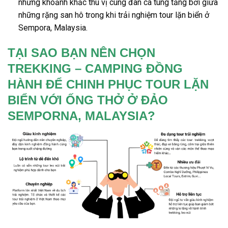
những khoảnh khắc thú vị cùng đàn cá tung tăng bơi giữa
những rặng san hô trong khi trải nghiệm
tour lặn biển ở
Sempora
,
Malaysia
.
TẠI SAO BẠN NÊN CHỌN
TREKKING – CAMPING ĐỒNG
HÀNH ĐỂ CHINH PHỤC TOUR LẶN
BIỂN VỚI ỐNG THỞ Ở ĐẢO
SEMPORNA, MALAYSIA?