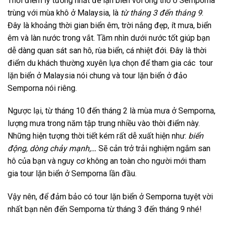
Thời điểm lý tưởng nhất để lặn biển với ống thở ở Semporna
trùng với mùa khô ở Malaysia, là
từ tháng 3 đến tháng 9
.
Đây là khoảng thời gian biển êm, trời nắng đẹp, ít mưa, biển
êm và làn nước trong vắt. Tầm nhìn dưới nước tốt giúp bạn
dễ dàng quan sát san hô, rùa biển, cá nhiệt đới. Đây là thời
điểm du khách thường xuyên lựa chọn để tham gia các
tour
lặn biển ở Malaysia
nói chung và
tour
lặn biển ở
đảo
Semporna
nói riêng.
Ngược lại, từ tháng 10 đến tháng 2 là mùa mưa ở Semporna,
lượng mưa trong năm tập trung nhiều vào thời điểm này.
Những hiện tượng thời tiết kém rất dễ xuất hiện như:
biển
động, dòng chảy mạnh,…
Sẽ cản trở trải nghiệm ngắm san
hô của bạn và nguy cơ không an toàn cho người mới tham
gia
tour lặn biển ở Semporna
lần đầu.
Vậy nên, để đảm bảo có
tour lặn biển ở Semporna
tuyệt vời
nhất bạn nên đến Semporna từ tháng 3 đến tháng 9 nhé!