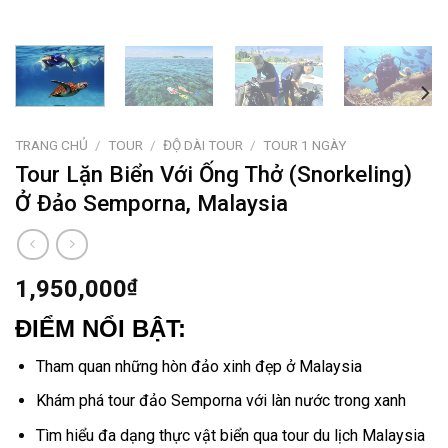
TRANG CHỦ
/
TOUR
/
ĐỘ DÀI TOUR
/
TOUR 1 NGÀY
Tour Lặn Biển Với Ống Thở (Snorkeling)
Ở Đảo Semporna, Malaysia
1,950,000
₫
ĐIỂM NỔI BẬT:
Tham quan những hòn đảo xinh đẹp
ở Malaysia
Khám phá
tour đảo Semporna
với làn nước trong xanh
Tìm hiểu đa dạng thực vật biển qua tour
du lịch Malaysia​