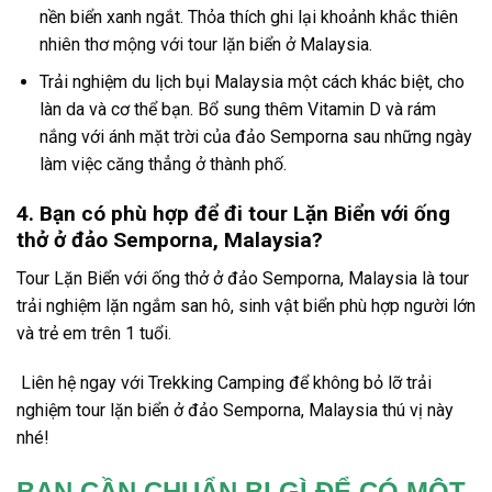
nền biển xanh ngắt. Thỏa thích ghi lại khoảnh khắc thiên
nhiên thơ mộng với
tour lặn biển ở Malaysia
.
Trải nghiệm
du lịch bụi Malaysia
một cách khác biệt, cho
làn da và cơ thể bạn. Bổ sung thêm Vitamin D và rám
nắng với ánh mặt trời của đảo Semporna sau những ngày
làm việc căng thẳng ở thành phố.
4. Bạn có phù hợp để đi tour Lặn Biển với ống
thở ở đảo Semporna, Malaysia?
Tour Lặn Biển
với ống thở
ở
đảo Semporna,
Malaysia
là tour
trải nghiệm lặn ngắm san hô, sinh vật biển phù hợp người lớn
và trẻ em trên 1 tuổi.
Liên hệ ngay với Trekking Camping để không bỏ lỡ trải
nghiệm
tour lặn biển ở
đảo Semporna,
Malaysia
thú vị này
nhé!
BẠN CẦN CHUẨN BỊ GÌ ĐỂ CÓ MỘT