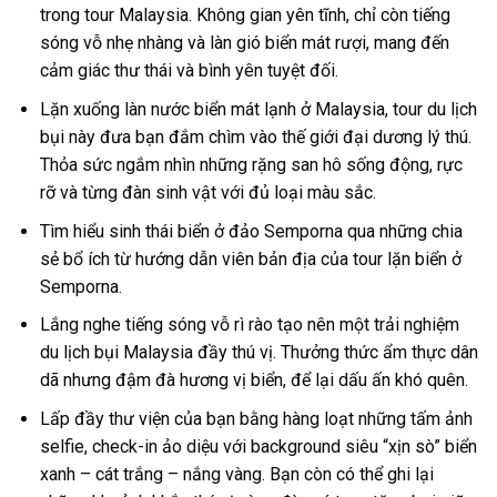
trong
tour Malaysia
. Không gian yên tĩnh, chỉ còn tiếng
sóng vỗ nhẹ nhàng và làn gió biển mát rượi, mang đến
cảm giác thư thái và bình yên tuyệt đối.
Lặn
xuống làn nước
biển
mát lạnh
ở Malaysia
,
tour
du lịch
bụi
này đưa bạn đắm chìm vào thế giới đại dương lý thú.
Thỏa sức ngắm nhìn những rặng san hô sống động, rực
rỡ và từng đàn sinh vật với đủ loại màu sắc.
Tìm hiểu sinh thái biển ở đảo Semporna qua những chia
sẻ bổ ích từ hướng dẫn viên bản địa của
tour lặn biển ở
Semporna
.
Lắng nghe tiếng sóng vỗ rì rào tạo nên một trải nghiệm
du lịch bụi Malaysia
đầy thú vị. Thưởng thức ẩm thực dân
dã nhưng đậm đà hương vị biển, để lại dấu ấn khó quên.
Lấp đầy thư viện của bạn bằng hàng loạt những tấm ảnh
selfie, check-in ảo diệu với background siêu “xịn sò” biển
xanh – cát trắng – nắng vàng. Bạn còn có thể ghi lại