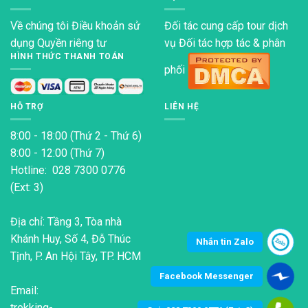
Về chúng tôi
Điều khoản sử
Đối tác cung cấp tour dịch
dụng
Quyền riêng tư
vụ Đối tác hợp tác & phân
HÌNH THỨC THANH TOÁN
phối
HỖ TRỢ
LIÊN HỆ
8:00 - 18:00 (Thứ 2 - Thứ 6)
8:00 - 12:00 (Thứ 7)
Hotline: 028 7300 0776
(Ext: 3)
Địa chỉ: Tầng 3, Tòa nhà
Khánh Huy, Số 4, Đỗ Thúc
Nhắn tin Zalo
Tịnh, P. An Hội Tây, TP. HCM
Facebook Messenger
Email:
trekking-