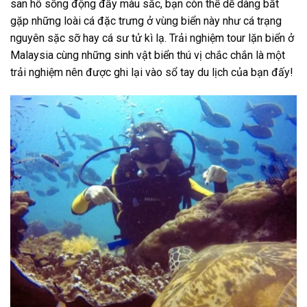
san hô sống động đầy màu sắc, bạn còn thể dễ dàng bắt
gặp những loài cá đặc trưng ở vùng biển này như cá trạng
nguyên sặc sỡ hay cá sư tử kì lạ. Trải nghiệm
tour lặn biển ở
Malaysia
cùng những sinh vật biển thú vị chắc chắn là một
trải nghiệm nên được ghi lại vào sổ tay du lịch của bạn đấy!