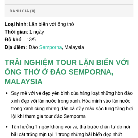
ĐÁNH GIÁ (0)
Loại hình
: Lặn biển với ống thở
Thời gian
: 1 ngày
Độ khó
: 3/5
Địa điểm
: Đảo
Semporna
, Malaysia
TRẢI NGHIỆM TOUR LẶN BIỂN VỚI
ỐNG THỞ Ở ĐẢO SEMPORNA,
MALAYSIA
Say mê với vẻ đẹp yên bình của hàng loạt những hòn đảo
xinh đẹp với làn nước trong xanh. Hòa mình vào làn nước
trong xanh cùng những đàn cá đầy màu sắc tung tăng bơi
lội khi tham gia
tour đảo Semporna
.
Tận hưởng
1 ngày
không vội vã, thả bước chân tự do nơi
bãi cát trắng mịn tại 1 trong những bãi biển đẹp nhất