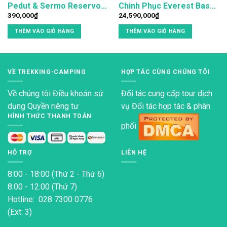
Pedut & Sermo Reservoir
Chinh Phục Everest Base
390,000
₫
24,590,000
₫
Ở Menoreh, Indonesia 1
Camp
Ngày
THÊM VÀO GIỎ HÀNG
THÊM VÀO GIỎ HÀNG
VỀ TREKKING-CAMPING
HỢP TÁC CÙNG CHÚNG TÔI
Về chúng tôi
Điều khoản sử
Đối tác cung cấp tour dịch
dụng
Quyền riêng tư
vụ Đối tác hợp tác & phân
HÌNH THỨC THANH TOÁN
phối
HỖ TRỢ
LIÊN HỆ
8:00 - 18:00 (Thứ 2 - Thứ 6)
8:00 - 12:00 (Thứ 7)
Hotline: 028 7300 0776
(Ext: 3)