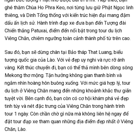
ghé thăm Chùa Ho Phra Keo, nơi từng lưu giữ Phật Ngọc linh
thiêng, và Dinh Tổng thống với kiến trúc hiện đại mang đậm
dấu ấn lịch sử. Hành trình đạp xe đưa bạn đến Tượng đài
Chiến thắng Patuxai, điểm đến nổi bật trong
tour du lịch
Viêng Chăn
, chiêm ngưỡng toàn cảnh thành phố từ trên cao.
Sau đó, bạn sẽ dừng chân tại Bảo tháp That Luang, biểu
tượng quốc gia của Lào. Với vẻ đẹp uy nghi và rực rỡ ánh
vàng. Kết thúc chuyến đi, bạn có thể thả mình bên dòng sông
Mekong thơ mộng. Tận hưởng không gian thanh bình và
ngắm nhìn hoàng hôn buông xuống. Với mức
giá
hợp lý,
tour
du lịch
ở Viêng Chăn
mang đến những khoảnh khắc thư giãn
tuyệt vời. Bên cạnh đó, bạn còn có cơ hội khám phá vẻ đẹp
tinh túy và nét đặc trưng của
Viêng Chăn
trong hành trình
tour 1 ngày
. Còn chần chờ gì nữa mà không liên hệ ngay để
đặt
tour
đạp xe
tham quan những địa điểm đẹp nhất
ở Viêng
Chăn
, Lào.