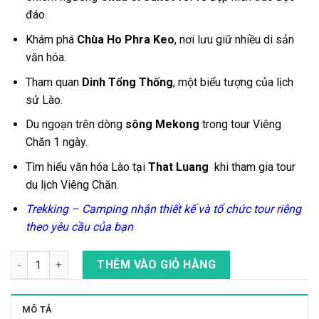
đáo.
Khám phá
Chùa Ho Phra Keo
, nơi lưu giữ nhiều di sản
văn hóa.
Tham quan
Dinh Tổng Thống
, một biểu tượng của lịch
sử Lào.
Du ngoạn trên dòng
sông Mekong
trong
tour Viêng
Chăn 1 ngày.
Tìm hiểu văn hóa Lào tại
That Luang
khi tham gia
tour
du lịch Viêng Chăn
.
Trekking – Camping nhận thiết kế và tổ chức tour riêng
theo yêu cầu của bạn
Tour Đạp Xe Tham Quan Những Địa Điểm Đẹp Nhất Ở Viêng Chă
THÊM VÀO GIỎ HÀNG
MÔ TẢ