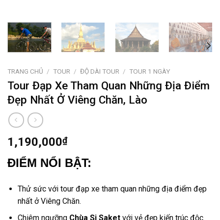
TRANG CHỦ
/
TOUR
/
ĐỘ DÀI TOUR
/
TOUR 1 NGÀY
Tour Đạp Xe Tham Quan Những Địa Điểm
Đẹp Nhất Ở Viêng Chăn, Lào
1,190,000
₫
ĐIỂM NỔI BẬT:
Thử sức với
tour đạp xe
tham quan những địa điểm đẹp
nhất
ở Viêng Chăn
.
Chiêm ngưỡng
Chùa Si Saket
với vẻ đẹp kiến trúc độc