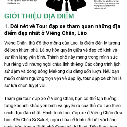
GIỚI THIỆU ĐỊA ĐIỂM
1. Đôi nét về Tour đạp xe tham quan những địa
điểm đẹp nhất ở Viêng Chăn, Lào
Viêng Chăn, thủ đô thơ mộng của Lào, là điểm đến lý tưởng
để bạn khám phá. Là sự hòa quyện giữa vẻ đẹp cổ kính và
sự tĩnh lặng yên bình. Thành phố này mang trong mình sức
hút riêng với những ngôi chùa linh thiêng. Các công trình lịch
sử đậm và dòng sông Mekong dịu dàng uốn lượn. Nếu bạn
muốn chiêm ngưỡng trọn vẹn vẻ đẹp ấy,
tour đạp xe
chính là
sự lựa chọn tuyệt vời.
Tham gia
tour đạp xe ở Viêng Chăn
, bạn có thể tận hưởng
từng khoảnh khắc yên bình và quyến rũ của thủ đô Lào theo
cách độc đáo nhất. Hành trình
tour đạp xe ở Viêng Chăn
đưa
bạn đến Chùa Si Saket, ngôi chùa cổ kính nổi bật với hàng
ngàn bức tượng Phật nhỏ được bài trí tỉ mỉ. Tiếp theo, bạn