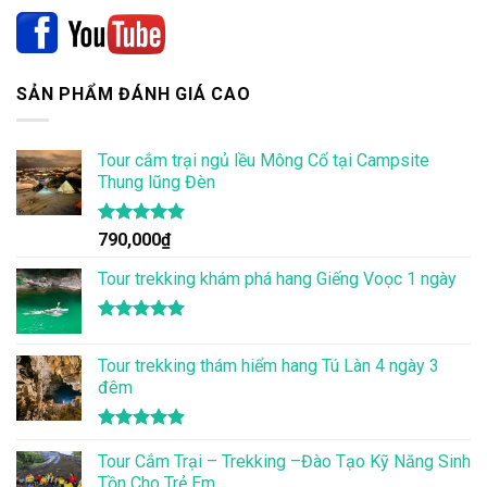
SẢN PHẨM ĐÁNH GIÁ CAO
Tour cắm trại ngủ lều Mông Cổ tại Campsite
Thung lũng Đèn
Được xếp
790,000
₫
hạng
5.00
5 sao
Tour trekking khám phá hang Giếng Voọc 1 ngày
Được xếp
hạng
5.00
Tour trekking thám hiểm hang Tú Làn 4 ngày 3
5 sao
đêm
Được xếp
hạng
Tour Cắm Trại – Trekking –Đào Tạo Kỹ Năng Sinh
4.86
5 sao
Tồn Cho Trẻ Em