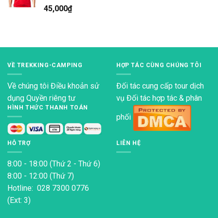
Được xếp
45,000
₫
hạng
4.80
5 sao
VỀ TREKKING-CAMPING
HỢP TÁC CÙNG CHÚNG TÔI
Về chúng tôi
Điều khoản sử
Đối tác cung cấp tour dịch
dụng
Quyền riêng tư
vụ Đối tác hợp tác & phân
HÌNH THỨC THANH TOÁN
phối
HỖ TRỢ
LIÊN HỆ
8:00 - 18:00 (Thứ 2 - Thứ 6)
8:00 - 12:00 (Thứ 7)
Hotline: 028 7300 0776
(Ext: 3)