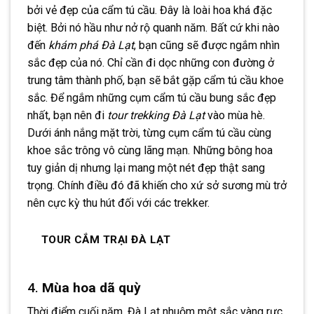
bởi vẻ đẹp của cẩm tú cầu. Đây là loài hoa khá đặc
biệt. Bởi nó hầu như nở rộ quanh năm. Bất cứ khi nào
đến
khám phá Đà Lạt
, bạn cũng sẽ được ngắm nhìn
sắc đẹp của nó. Chỉ cần đi dọc những con đường ở
trung tâm thành phố, bạn sẽ bắt gặp cẩm tú cầu khoe
sắc. Để ngắm những cụm cẩm tú cầu bung sắc đẹp
nhất, bạn nên đi
tour trekking Đà Lạt
vào mùa hè.
Dưới ánh nắng mặt trời, từng cụm cẩm tú cầu cùng
khoe sắc trông vô cùng lãng mạn. Những bông hoa
tuy giản dị nhưng lại mang một nét đẹp thật sang
trọng. Chính điều đó đã khiến cho xứ sở sương mù trở
nên cực kỳ thu hút đối với các trekker.
TOUR CẮM TRẠI ĐÀ LẠT
4.
Mùa hoa dã quỳ
Thời điểm cuối năm, Đà Lạt nhuộm một sắc vàng rực