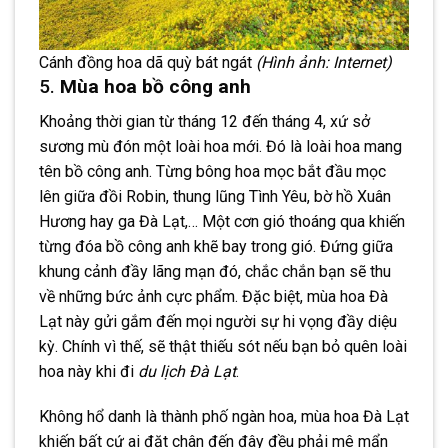
Cánh đồng hoa dã quỳ bát ngát
(Hình ảnh: Internet)
5.
Mùa hoa bồ công anh
Khoảng thời gian từ tháng 12 đến tháng 4, xứ sở
sương mù đón một loài hoa mới. Đó là loài hoa mang
tên bồ công anh. Từng bông hoa mọc bắt đầu mọc
lên giữa đồi Robin, thung lũng Tình Yêu, bờ hồ Xuân
Hương hay ga Đà Lạt,… Một cơn gió thoáng qua khiến
từng đóa bồ công anh khẽ bay trong gió. Đứng giữa
khung cảnh đầy lãng mạn đó, chắc chắn bạn sẽ thu
về những bức ảnh cực phẩm. Đặc biệt, mùa hoa Đà
Lạt này gửi gắm đến mọi người sự hi vọng đầy diệu
kỳ. Chính vì thế, sẽ thật thiếu sót nếu bạn bỏ quên loài
hoa này khi đi
du lịch Đà Lạt
.
Không hổ danh là thành phố ngàn hoa, mùa hoa Đà Lạt
khiến bất cứ ai đặt chân đến đây đều phải mê mẩn