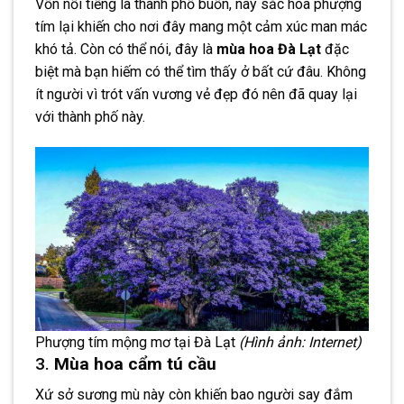
Vốn nổi tiếng là thành phố buồn, nay sắc hoa phượng
tím lại khiến cho nơi đây mang một cảm xúc man mác
khó tả. Còn có thể nói, đây là
mùa hoa Đà Lạt
đặc
biệt mà bạn hiếm có thể tìm thấy ở bất cứ đâu. Không
ít người vì trót vấn vương vẻ đẹp đó nên đã quay lại
với thành phố này.
Phượng tím mộng mơ tại Đà Lạt
(Hình ảnh: Internet)
3.
Mùa hoa cẩm tú cầu
Xứ sở sương mù này còn khiến bao người say đắm