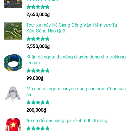
Được xếp
2,650,000
₫
hạng
4.86
5 sao
Tour xe máy Hà Giang Đồng Văn-Hẻm vực Tu
Sản-Sông Nho Quế
Được xếp
5,550,000
₫
hạng
4.83
5 sao
Khăn dã ngoại đa năng chuyên dụng cho trekking,
leo núi
Được xếp
99,000
₫
hạng
4.83
5 sao
Mũ nón dã ngoại chuyên dụng cho hoạt động câu
cá
Được xếp
200,000
₫
hạng
4.83
5 sao
Áo cờ đỏ sao vàng giá rẻ nhất thị trường