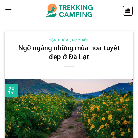
Chuyển
đến
nội
dung
ĐẶC TRƯNG
,
ĐIỂM ĐẾN
Ngỡ ngàng những mùa hoa tuyệt
đẹp ở Đà Lạt
20
Th1