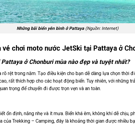
Những bãi biển yên bình ở Pattaya
(Nguồn: Internet)
a vé chơi moto nước JetSki tại Pattaya ở Ch
i Pattaya ở Chonburi mùa nào đẹp và tuyệt nhất?
a rõ rệt trong năm. Tạo điều kiện cho bạn dễ dàng lựa chọn thời 
 cao, rất thích hợp cho các hoạt động biển. Tuy nhiên, với những t
 quan trọng để chuyến đi được trọn vẹn và an toàn.
tiết ổn định, nắng nhẹ và ít mưa. Biển khá êm, không khí dễ chịu, p
aya của Trekking – Camping, đây là khoảng thời gian được nhiều b