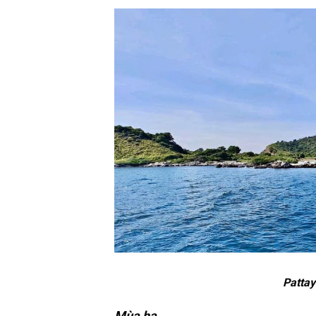
Pattay
Mùa hạ