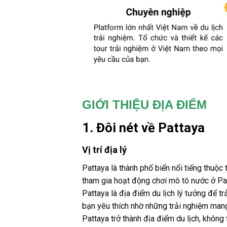
GIỚI THIỆU ĐỊA ĐIỂM
1. Đôi nét về Pattaya
Vị trí địa lý
Pattaya là thành phố biển nổi tiếng thuộ
tham gia hoạt động chơi
mô tô nước ở Pa
Pattaya là
địa điểm du lịch
lý tưởng để tr
bạn yêu thích nhờ những trải nghiệm mang
Pattaya trở thành
địa điểm du lịch
, không 