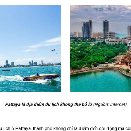
Pattaya là địa điểm du lịch không thể bỏ lỡ
(Nguồn: Internet)
u lịch
ở
Pattaya
, thành phố không chỉ là điểm đến sôi động mà còn