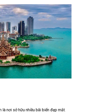
 là nơi sở hữu nhiều bãi biển đẹp mắt.