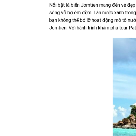
Nổi bật là biển Jomtien mang đến vẻ đẹp 
sóng vỗ bờ êm đềm. Làn nước xanh trong ở
bạn không thể bỏ lỡ hoạt động mô tô nướ
Jomtien. Với hành trình khám phá
tour Pa