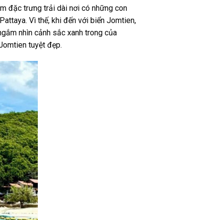
m đặc trưng trải dài nơi có những con
taya. Vì thế, khi đến với biển Jomtien,
ngắm nhìn cảnh sắc xanh trong của
Jomtien tuyệt đẹp.