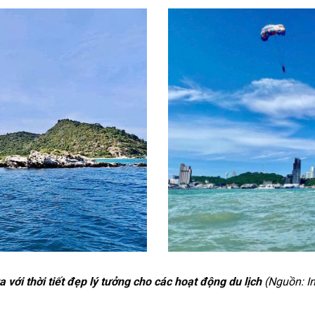
a với thời tiết đẹp lý tưởng cho các hoạt động du lịch
(Nguồn: In