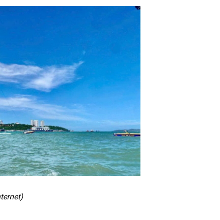
ternet)