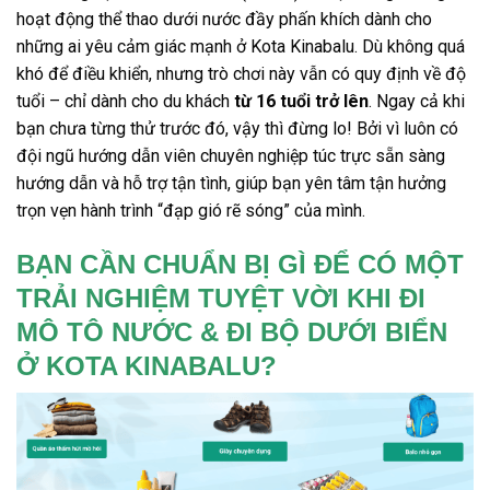
hoạt động thể thao dưới nước đầy phấn khích dành cho
những ai yêu cảm giác mạnh
ở Kota Kinabalu
. Dù không quá
khó để điều khiển, nhưng trò chơi này vẫn có quy định về độ
tuổi – chỉ dành cho du khách
từ 16 tuổi trở lên
. Ngay cả khi
bạn chưa từng thử trước đó, vậy thì đừng lo! Bởi vì luôn có
đội ngũ hướng dẫn viên chuyên nghiệp túc trực sẵn sàng
hướng dẫn và hỗ trợ tận tình, giúp bạn yên tâm tận hưởng
trọn vẹn hành trình “đạp gió rẽ sóng” của mình.
BẠN CẦN CHUẨN BỊ GÌ ĐỂ CÓ MỘT
TRẢI NGHIỆM TUYỆT VỜI KHI ĐI
MÔ TÔ NƯỚC & ĐI BỘ DƯỚI BIỂN
Ở KOTA KINABALU?