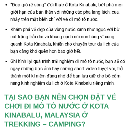
“Đạp gió rẽ sóng” đời thực
ở Kota Kinabalu
, bứt phá mọi
giới hạn của bản thân với những các pha lạng lách, cua,
nhảy trên mặt biển chỉ với vé
đi mô tô nước.
Khám phá vẻ đẹp của vùng nước xanh như ngọc với bờ
cát trắng trải dài và khung cảnh núi non hùng vĩ xung
quanh
Kota Kinabalu
, khiến cho chuyến
tour du lịch
của
bạn càng khó quên hơn bao giờ hết.
Ghi hình lại quá trình trải nghiệm
đi mô tô nước
, bạn sẽ có
ngay những bức ảnh hay những short video tuyệt vời, trở
thành một kỉ niệm đáng nhớ để bạn lưu giữ cho bộ cẩm
nang
kinh nghiệm
du lịch
ở Kota Kinabalu
riêng mình.
TẠI SAO BẠN NÊN CHỌN ĐẶT VÉ
CHƠI ĐI MÔ TÔ NƯỚC Ở KOTA
KINABALU, MALAYSIA Ở
TREKKING – CAMPING?