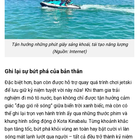
Tận hưởng những phút giây sảng khoái, tái tạo năng lượng
(Nguồn: Internet)
Ghi lại sự bứt phá của bản thân
Đặc biệt hơn, bạn còn được hỗ trợ quay quá trình chơi jetski
để lưu giữ kỷ niệm tuyệt vời này nữa! Khi tham gia trải
nghiệm
đi mô tô nước
, bạn không chỉ được tận hưởng cảm
giác “đạp gió rẽ sóng” giữa biển trời xanh biếc, mà còn có
thể ghi lại trọn vẹn hành trình ấy qua những thước phim và
khung hình sống động
ở Kota Kinabalu
. Từng khoảnh khắc
bạn tăng tốc, bứt phá khỏi vùng an toàn hay bật cười vì làn
sóng mát lạnh lướt qua người – tất cả đều trở thành kỷ niệm