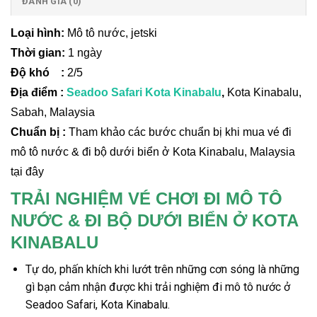
ĐÁNH GIÁ (0)
Loại hình:
Mô tô nước, jetski
Thời gian:
1 ngày
Độ khó :
2/5
Địa điểm :
Seadoo Safari Kota Kinabalu
,
Kota Kinabalu,
Sabah, Malaysia
Chuẩn bị :
Tham khảo các bước chuẩn bị khi mua vé đi
mô tô nước & đi bộ dưới biển ở Kota Kinabalu, Malaysia
tại đây
TRẢI NGHIỆM VÉ CHƠI ĐI MÔ TÔ
NƯỚC & ĐI BỘ DƯỚI BIỂN Ở KOTA
KINABALU
Tự do, phấn khích khi lướt trên những cơn sóng là những
gì bạn cảm nhận được khi trải nghiệm
đi mô tô nước
ở
Seadoo Safari,
Kota Kinabalu.