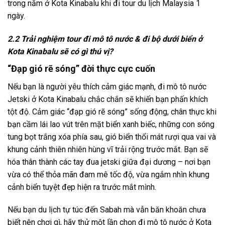
trong năm
ở Kota Kinabalu khi đi tour du lịch Malaysia 1
ngày.
2.2 Trải nghiệm tour đi mô tô nước & đi bộ dưới biển ở
Kota Kinabalu sẽ có gì thú vị?
“Đạp gió rẽ sóng” đời thực cực cuốn
Nếu bạn là người yêu thích cảm giác mạnh,
đi mô tô nước
Jetski
ở Kota Kinabalu
chắc chắn sẽ khiến bạn phấn khích
tột độ. Cảm giác “đạp gió rẽ sóng” sống động, chân thực khi
bạn cầm lái lao vút trên mặt biển xanh biếc, những con sóng
tung bọt trắng xóa phía sau, gió biển thổi mát rượi qua vai và
khung cảnh thiên nhiên hùng vĩ trải rộng trước mắt. Bạn sẽ
hóa thân thành các tay đua jetski giữa đại dương – nơi bạn
vừa có thể thỏa mãn đam mê tốc độ, vừa ngắm nhìn khung
cảnh biển tuyệt đẹp hiện ra trước mắt mình.
Nếu bạn
du lịch tự túc
đến Sabah mà vẫn băn khoăn chưa
biết nên chơi gì, hãy thử một lần chọn
đi mô tô nước ở Kota