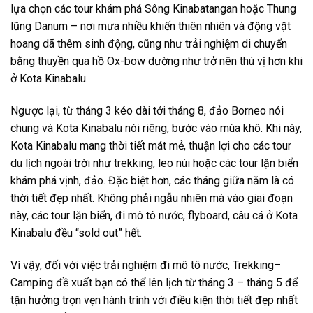
lựa chọn các
tour
khám phá Sông Kinabatangan hoặc Thung
lũng Danum – nơi mưa nhiều khiến thiên nhiên và động vật
hoang dã thêm sinh động, cũng như trải nghiệm di chuyển
bằng thuyền qua hồ Ox-bow dường như trở nên thú vị hơn khi
ở
Kota Kinabalu
.
Ngược lại, từ tháng 3 kéo dài tới tháng 8, đảo Borneo nói
chung và Kota Kinabalu nói riêng, bước vào mùa khô. Khi này,
Kota Kinabalu
mang thời tiết mát mẻ, thuận lợi cho các
tour
du lịch
ngoài trời như trekking, leo núi hoặc các tour lặn biển
khám phá vịnh, đảo. Đặc biệt hơn, các tháng giữa năm là có
thời tiết đẹp nhất. Không phải ngẫu nhiên mà vào giai đoạn
này, các tour lặn biển,
đi mô tô nước
, flyboard, câu cá ở Kota
Kinabalu đều “sold out” hết.
Vì vậy, đối với việc trải nghiệm
đi mô tô nước
, Trekking–
Camping đề xuất bạn có thể lên lịch từ tháng 3 – tháng 5 để
tận hưởng trọn vẹn hành trình với điều kiện thời tiết đẹp nhất