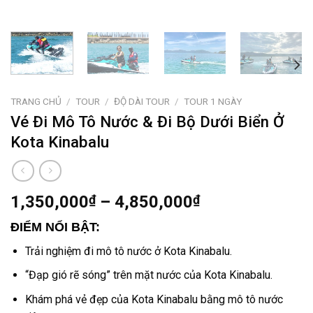
TRANG CHỦ
/
TOUR
/
ĐỘ DÀI TOUR
/
TOUR 1 NGÀY
Vé Đi Mô Tô Nước & Đi Bộ Dưới Biển Ở
Kota Kinabalu
1,350,000
₫
–
4,850,000
₫
ĐIỂM NỔI BẬT:
Trải nghiệm
đi mô tô nước
ở Kota Kinabalu
.
“Đạp gió rẽ sóng” trên mặt nước của Kota Kinabalu.
Khám phá vẻ đẹp của
Kota Kinabalu
bằng mô tô nước