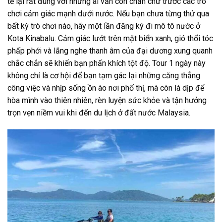
tế lại rất đúng với những ai vẫn còn chần chừ trước các trò
chơi cảm giác mạnh dưới nước. Nếu bạn chưa từng thử qua
bất kỳ trò chơi nào, hãy một lần đăng ký
đi mô tô nước
ở
Kota Kinabalu
. Cảm giác lướt trên mặt biển xanh, gió thổi tóc
phấp phới và lắng nghe thanh âm của đại dương xung quanh
chắc chắn sẽ khiến bạn phấn khích tột độ.
Tour 1 ngày
này
không chỉ là cơ hội để bạn tạm gác lại những căng thẳng
công việc và nhịp sống ồn ào nơi phố thị, mà còn là dịp để
hòa mình vào thiên nhiên, rèn luyện sức khỏe và tận hưởng
trọn vẹn niềm vui khi đến
du lịch
ở đất nước
Malaysia.