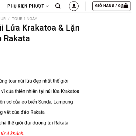
GIỎ HÀNG /
0
₫
PHỤ KIỆN PHƯỢT
OUR
/
TOUR 1 NGÀY
úi Lửa Krakatoa & Lặn
o Rakata
hững
tour núi lửa
đẹp nhất thế giới
ĩ của thiên nhiên tại núi lửa
Krakatoa
ên sơ của eo biển Sunda, Lampung
g vắt của đảo Rakata.
há thế giới đại dương tại Rakata
từ 4 khách.