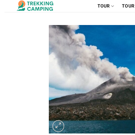
Chuyển
TOUR
TOUR
đến
nội
dung