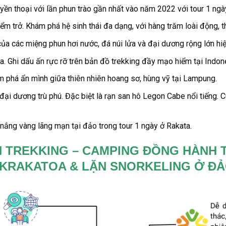
uyền thoại với lần phun trào gần nhất vào năm 2022 với
tour 1 ngà
ểm trở. Khám phá hệ sinh thái đa dạng, với hàng trăm loài động, t
a các miệng phun hơi nước, đá núi lửa và đại dương rộng lớn hiệ
a. G
hi dấu ấn rực rỡ trên bản đồ
trekking
đầy mạo hiểm tại Indon
phá ẩn mình giữa thiên nhiên hoang sơ, hùng vỹ tại Lampung.
 đại dương trù phú. Đặc biệt là rạn san hô Legon Cabe nổi tiếng.
nắng vàng lãng mạn tại đảo trong tour 1 ngày ở Rakata.
N TREKKING – CAMPING ĐỒNG HÀNH 
A KRAKATOA & LẶN SNORKELING Ở Đ