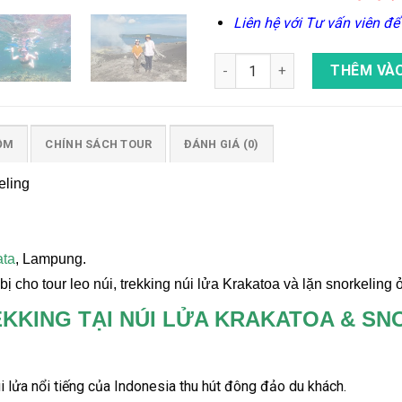
Liên hệ với Tư vấn viên để k
Tour Trekking Núi Lửa Krakat
THÊM VÀO
ỒM
CHÍNH SÁCH TOUR
ĐÁNH GIÁ (0)
eling
ata
, Lampung.
 cho tour leo núi, trekking núi lửa Krakatoa và lặn snorkelin
EKKING TẠI NÚI LỬA KRAKATOA & SN
i lửa
nổi tiếng của Indonesia thu hút đông đảo du khách
.