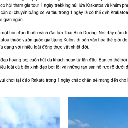
cơ hội tham gia tour 1 ngày trekking núi lửa Krakatoa và khám phá
ỉ cần di chuyển bằng xe và tàu trong 1 ngày là có thể đến Krakato
ời gian ngắn.
, một hòn đảo thuộc vành đai lửa Thái Bình Dương. Nơi đây nằm t
toa thuộc vườn quốc gia Ujung Kulon, di sản văn hóa thế giới 
a dạng với nhiều loài động thực vật nhiệt đới.
đẹp hoang sơ, cuốn hút du khách ngay từ lần đầu. Bạn có thể bơi 
ều loài cá biển xinh đẹp bơi lội và những rạn san hô rực rỡ dưới 
 vui chơi tại đảo Rakata trong 1 ngày chắc chắn sẽ mang đến cho 