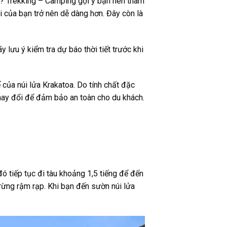
t? Trekking – Camping gợi ý bạn nên tham
i của bạn trở nên dễ dàng hơn. Đây còn là
 lưu ý kiểm tra dự báo thời tiết trước khi
ế của núi lửa Krakatoa. Do tính chất đặc
thay đổi để đảm bảo an toàn cho du khách.
ó tiếp tục đi tàu khoảng 1,5 tiếng để đến
 rừng rậm rạp. Khi bạn đến sườn núi lửa