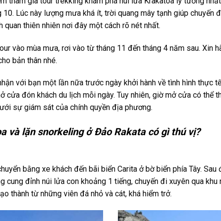
m tham gia tour trekking khám phá núi lửa Krakatoa lý tưởng nhấ
 10. Lúc này lượng mưa khá ít, trời quang mây tạnh giúp chuyến đ
 quan thiên nhiên nơi đây một cách rõ nét nhất.
our vào mùa mưa, rơi vào từ tháng 11 đến tháng 4 năm sau. Xin hãy
cho bản thân nhé.
nhận với bạn một lần nữa trước ngày khởi hành về tình hình thực t
ở cửa đón khách du lịch mỗi ngày. Tuy nhiên, giờ mở cửa có thể 
dưới sự giám sát của chính quyền địa phương.
oa và lặn snorkeling ở Đảo Rakata có gì thú vị?
huyển bằng xe khách đến bãi biển Carita ở bờ biển phía Tây. Sau đ
ing cung đỉnh núi lửa con khoảng 1 tiếng, chuyến đi xuyên qua khu
tạo thành từ những viên đá nhỏ và cát, khá hiểm trở.