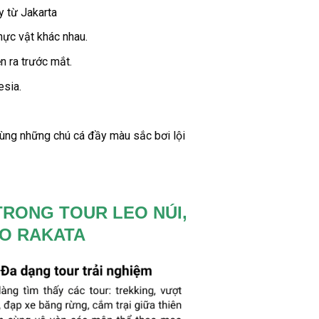
y
từ
Jakarta
hực vật khác nhau.
n ra trước mắt.
esia.
 Cùng những chú cá đầy màu sắc bơi lội
TRONG TOUR LEO NÚI,
ẢO RAKATA