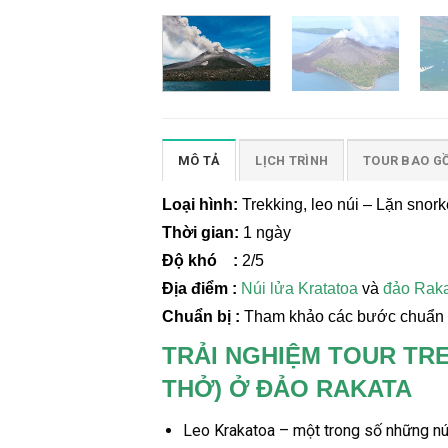
MÔ TẢ
LỊCH TRÌNH
TOUR BAO G
Loại hình:
Trekking, leo núi – Lặn snork
Thời gian:
1 ngày
Độ khó :
2/5
Địa điểm :
Núi lửa Kratatoa
và
đảo Rak
Chuẩn bị :
Tham khảo các bước chuẩn bị
TRẢI NGHIỆM TOUR TR
THỞ) Ở ĐẢO RAKATA
Leo
Krakatoa –
một trong số những
nú