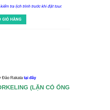
iểm tra lịch trình trước khi đặt tour.
oa & Lặn Snorkeling Ở Đảo Rakata số lượng
 GIỎ HÀNG
g ở Đảo Rakata
tại đây
ORKELING (LẶN CÓ ỐNG