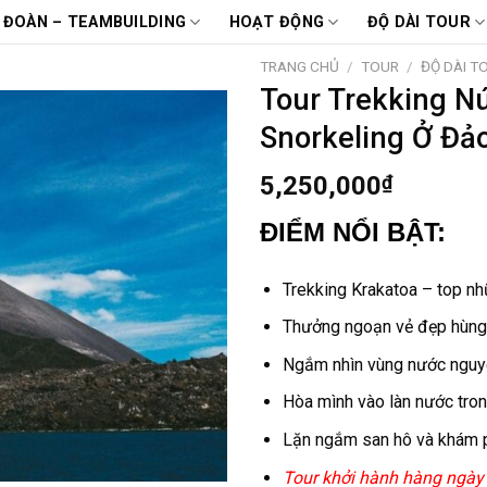
 ĐOÀN – TEAMBUILDING
HOẠT ĐỘNG
ĐỘ DÀI TOUR
TRANG CHỦ
/
TOUR
/
ĐỘ DÀI T
Tour Trekking N
Snorkeling Ở Đả
5,250,000
₫
ĐIỂM NỔI BẬT:
Trekking Krakatoa –
top n
Thưởng ngoạn vẻ đẹp hùng v
Ngắm nhìn vùng nước nguy
Hòa mình vào làn nước tron
Lặn ngắm san hô và khám p
Tour khởi hành hàng ngày 