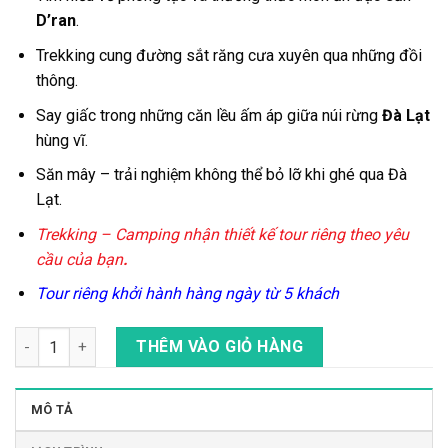
D’ran
.
Trekking cung
đường sắt răng cưa
xuyên qua những đồi
thông.
Say giấc trong những căn lều ấm áp giữa núi rừng
Đà Lạt
hùng vĩ.
Săn mây – trải nghiệm không thể bỏ lỡ khi ghé qua Đà
Lạt.
Trekking – Camping nhận thiết kế tour riêng theo yêu
cầu của bạn
.
Tour riêng khởi hành hàng ngày từ 5 khách
Tour Trekking Đường Sắt Răng Cưa Ở D’Ran, Lâm Đồng số lượ
THÊM VÀO GIỎ HÀNG
MÔ TẢ