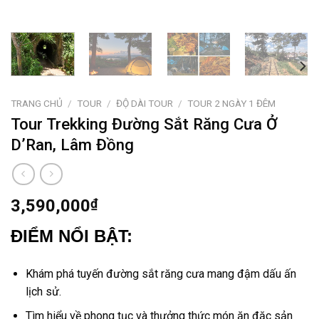
TRANG CHỦ
/
TOUR
/
ĐỘ DÀI TOUR
/
TOUR 2 NGÀY 1 ĐÊM
Tour Trekking Đường Sắt Răng Cưa Ở
D’Ran, Lâm Đồng
3,590,000
₫
ĐIỂM NỔI BẬT:
Khám phá
tuyến
đường sắt răng cưa
mang đậm dấu ấn
lịch sử
.
Tìm hiểu về phong tục và thưởng thức món ăn đặc sản