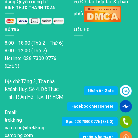
dụng
Quyền riêng tư
vụ Đối tác hợp tác & phân
HÌNH THỨC THANH TOÁN
phối
HỖ TRỢ
LIÊN HỆ
8:00 - 18:00 (Thứ 2 - Thứ 6)
8:00 - 12:00 (Thứ 7)
Hotline: 028 7300 0776
(Ext: 3)
Địa chỉ: Tầng 3, Tòa nhà
Khánh Huy, Số 4, Đỗ Thúc
Nhắn tin Zalo
Tịnh, P. An Hội Tây, TP. HCM
Facebook Messenger
Email:
trekking-
Gọi: 028 7300 0776 (Ext: 3)
camping@trekking-
camping.com
Nhắn WhatsApp