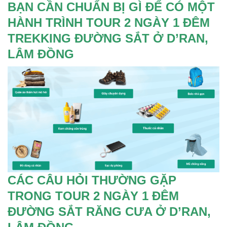
BẠN CẦN CHUẨN BỊ GÌ ĐỂ CÓ MỘT
HÀNH TRÌNH TOUR 2 NGÀY 1 ĐÊM
TREKKING ĐƯỜNG SẮT Ở D’RAN,
LÂM ĐỒNG
CÁC CÂU HỎI THƯỜNG GẶP
TRONG TOUR 2 NGÀY 1 ĐÊM
ĐƯỜNG SẮT RĂNG CƯA Ở D’RAN,