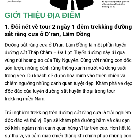
GIỚI THIỆU ĐỊA ĐIỂM
1. Đôi nét về tour 2 ngày 1 đêm trekking đường
sắt răng cưa ở D’ran, Lâm Đồng
Đường sắt răng cưa ở
D’ran, Lâm Đồng là một phần tuyến
đường sắt Tháp Chàm –
Đà Lạt
. Tuyến đường này đi qua
vùng núi hoang sơ của Tây Nguyên. Cùng với những con dốc
uốn lượn, những cánh rừng thông xanh mướt và dòng suối
trong veo. Du khách sẽ được hòa mình vào thiên nhiên và
chiêm ngưỡng những cảnh quan tuyệt đẹp. Khám phá vẻ đẹp
độc đáo của tuyến đường sắt huyền thoại trong
tour
trekking miền Nam.
Trải nghiệm
trekking
trên
đường sắt răng cưa
là trải nghiệm
độc đáo và thú vị.
Bạn sẽ khám phá đường hầm và cầu cạn
cổ kính, ngắm nhìn cảnh quan hùng vĩ từ trên cao.
Hơn hết là
sự thú vị, và cảm giác chiến thắng khi chinh phục những con