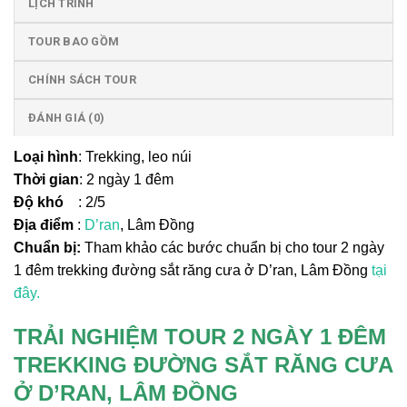
LỊCH TRÌNH
TOUR BAO GỒM
CHÍNH SÁCH TOUR
ĐÁNH GIÁ (0)
Loại hình
: Trekking, leo núi
Thời gian
: 2 ngày 1 đêm
Độ khó
: 2/5
Địa điểm
:
D’ran
, Lâm Đồng
Chuẩn bị:
Tham khảo các bước chuẩn bị cho tour 2 ngày
1 đêm trekking đường sắt răng cưa ở D’ran, Lâm Đồng
tại
đây.
TRẢI NGHIỆM TOUR 2 NGÀY 1 ĐÊM
TREKKING ĐƯỜNG SẮT RĂNG CƯA
Ở D’RAN, LÂM ĐỒNG