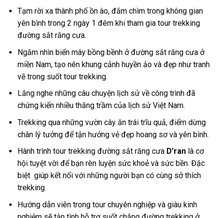
Tạm rời xa thành phố ồn ào, đắm chìm trong không gian
yên bình trong
2 ngày 1
đêm
khi tham gia
tour trekking
đường sắt răng cưa
.
Ngắm nhìn biển mây bồng bềnh ở đường sắt răng cưa ở
miền Nam
, tạo nên khung cảnh huyền ảo và đẹp như tranh
vẽ trong suốt
tour trekking
.
Lắng nghe những câu chuyện lịch sử về công trình đã
chứng kiến nhiều thăng trầm của lịch sử Việt Nam.
Trekking qua những vườn cây ăn trái trĩu quả, điểm dừng
chân lý tưởng để tận hưởng vẻ đẹp hoang sơ và yên bình.
Hành trình tour
trekking
đường sắt răng cưa
D’ran
là cơ
hội tuyệt vời để bạn rèn luyện sức khoẻ và sức bền. Đặc
biệt giúp kết nối với những người bạn có cùng sở thích
trekking.
Hướng dẫn viên trong tour chuyên nghiệp và giàu kinh
nghiệm sẽ tận tình hỗ trợ suốt chặng đường
trekking
ở