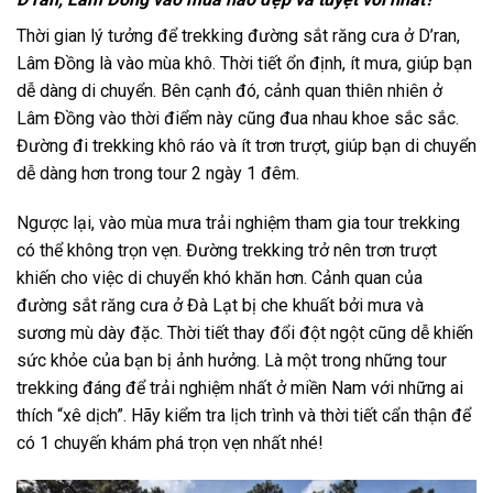
Thời gian lý tưởng để
trekking đường sắt răng cưa
ở D’ran,
Lâm Đồng là vào mùa khô. Thời tiết ổn định, ít mưa, giúp bạn
dễ dàng di chuyển. Bên cạnh đó, cảnh quan thiên nhiên ở
Lâm Đồng vào thời điểm này cũng đua nhau khoe sắc sắc.
Đường đi
trekking
khô ráo và ít trơn trượt, giúp bạn di chuyển
dễ dàng hơn trong
tour 2 ngày 1 đêm.
Ngược lại, vào mùa mưa trải nghiệm tham gia tour trekking
có thể không trọn vẹn. Đường trekking trở nên trơn trượt
khiến cho việc di chuyển khó khăn hơn.
Cảnh quan của
đường sắt răng cưa ở Đà Lạt bị che khuất bởi mưa và
sương mù dày đặc
. Thời tiết thay đổi đột ngột cũng dễ khiến
sức khỏe của bạn bị ảnh hưởng.
Là một trong những tour
trekking đáng để trải nghiệm nhất ở miền Nam với những ai
thích “xê dịch”. Hãy kiểm tra lịch trình và thời tiết cẩn thận để
có 1 chuyến khám phá trọn vẹn nhất nhé!