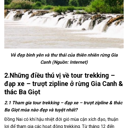
Vẻ đẹp bình yên và thư thái của thiên nhiên rừng Gia
Canh (Nguồn: Internet)
2.N
hững điều thú vị về
tour trekking
–
đạp xe
–
trượt zipline
ở rừng
Gia Canh
&
thác
Ba Giọt
2.1 T
ham gia
tour trekking
–
đạp xe
–
trượt zipline
& thác
Ba Giọt
mùa nào đẹp và tuyệt nhất?
Đồng Nai có khí hậu nhiệt đới gió mùa cận xích đạo, thuận
lợi để tham gia các hoạt động trekking. Từ tháng 12 đến