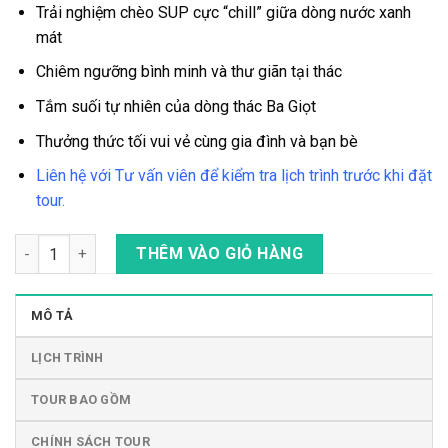
Trải nghiệm chèo SUP cực “chill” giữa dòng nước xanh
mát
Chiêm ngưỡng bình minh và thư giãn tại thác
Tắm suối tự nhiên của dòng thác Ba Giọt
Thưởng thức tối vui vẻ cùng gia đình và bạn bè
Liên hệ với Tư vấn viên để kiểm tra lịch trình trước khi đặt
tour.
Tour Trekking - Đạp Xe - Trượt Zipline Ở Rừng Gia Canh & Thá
THÊM VÀO GIỎ HÀNG
MÔ TẢ
LỊCH TRÌNH
TOUR BAO GỒM
CHÍNH SÁCH TOUR