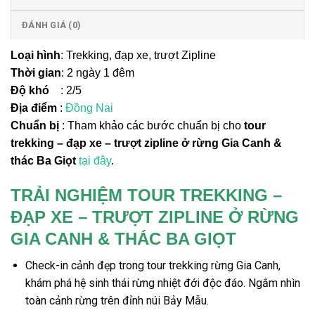
ĐÁNH GIÁ (0)
Loại hình
: Trekking, đạp xe, trượt Zipline
Thời gian
: 2 ngày 1 đêm
Độ khó
: 2/5
Địa điểm
:
Đồng Nai
Chuẩn bị
: Tham khảo các bước chuẩn bị cho
tour
trekking
–
đạp xe
–
trượt zipline
ở rừng
Gia Canh
&
thác
Ba Giọt
tại đây
.
TRẢI NGHIỆM TOUR TREKKING –
ĐẠP XE – TRƯỢT ZIPLINE Ở RỪNG
GIA CANH & THÁC BA GIỌT
Check-in cảnh đẹp trong
tour trekking rừng Gia Canh,
khám phá hệ sinh thái rừng nhiệt đới độc đáo. Ngắm nhìn
toàn cảnh rừng trên đỉnh núi Bảy Mẫu.