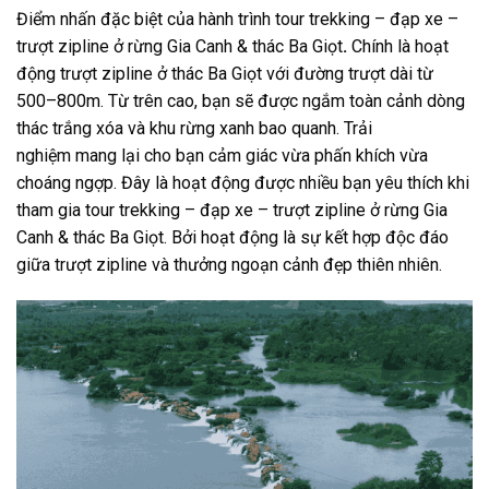
Điểm nhấn đặc biệt của hành trình
tour trekking
–
đạp xe
–
trượt zipline
ở rừng
Gia Canh
& thác
Ba Giọt
.
Chính là hoạt
động
trượt zipline ở thác Ba Giọt
với đường trượt dài từ
500–800m. Từ trên cao, bạn sẽ được ngắm toàn cảnh dòng
thác trắng xóa và khu rừng xanh bao quanh. Trải
nghiệm
mang lại cho bạn cảm giác vừa phấn khích vừa
choáng ngợp. Đây là hoạt động được nhiều bạn yêu thích khi
tham gia
t
our trekking – đạp xe – trượt zipline ở rừng Gia
Canh & thác Ba Giọt
. Bởi hoạt động là sự kết hợp độc đáo
giữa trượt zipline và thưởng ngoạn cảnh đẹp thiên nhiên.