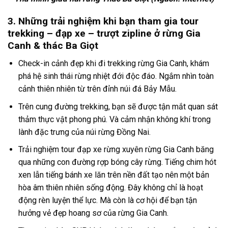
3. N
hững trải nghiệm khi bạn tham gia
tour
trekking
–
đạp xe
–
trượt zipline
ở rừng
Gia
Canh
& thác
Ba Giọt
Check-in cảnh đẹp khi đi
trekking rừng Gia Canh,
khám
phá hệ sinh thái rừng nhiệt đới độc đáo. Ngắm nhìn toàn
cảnh thiên nhiên từ trên đỉnh núi đá Bảy Mẫu.
Trên cung đường trekking, bạn sẽ được tận mắt quan sát
thảm thực vật phong phú. Và cảm nhận không khí trong
lành đặc trưng của núi rừng Đồng Nai.
Trải nghiệm
tour đạp xe rừng xuyên rừng Gia Canh
băng
qua những con đường rợp bóng cây rừng. Tiếng chim hót
xen lẫn tiếng bánh xe lăn trên nền đất tạo nên một bản
hòa âm thiên nhiên sống động. Đây không chỉ là hoạt
động rèn luyện thể lực. Mà còn là cơ hội để bạn tận
hưởng vẻ đẹp hoang sơ của rừng Gia Canh.