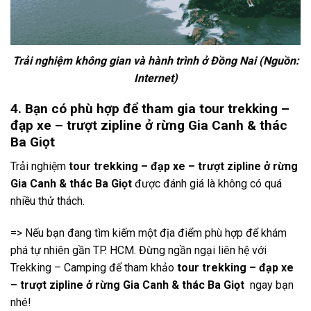
Trải nghiệm không gian và hành trình ở Đồng Nai (Nguồn:
Internet)
4. B
ạn có phù hợp để tham gia
tour trekking
–
đạp xe
–
trượt zipline
ở rừng
Gia Canh
& thác
Ba Giọt
T
rải nghiệm
tour trekking
–
đạp xe
–
trượt zipline
ở rừng
Gia Canh
& thác
Ba Giọt
được đánh giá là không có quá
nhiều thử thách.
=> Nếu bạn đang tìm kiếm một
địa điểm
phù hợp để khám
phá tự nhiên gần TP. HCM. Đừng ngần ngại liên hệ với
Trekking – Camping để tham khảo
tour trekking
–
đạp xe
–
trượt zipline
ở rừng
Gia Canh
& thác
Ba Giọt
ngay bạn
nhé!