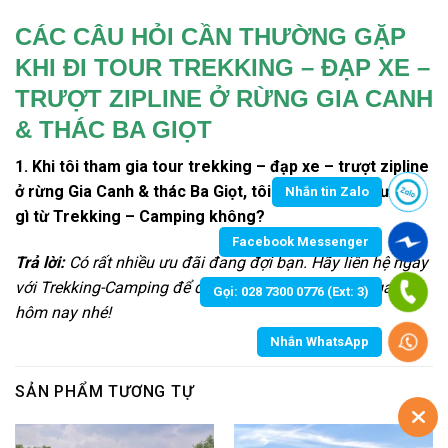
CÁC CÂU HỎI CẦN THƯỜNG GẶP
KHI ĐI TOUR TREKKING – ĐẠP XE –
TRƯỢT ZIPLINE Ở RỪNG GIA CANH
& THÁC BA GIỌT
1.
Khi tôi tham gia
tour trekking
–
đạp xe
–
trượt zipline
ở rừng
Gia Canh
& thác
Ba Giọt,
tôi có nhận được ưu đãi
Nhắn tin Zalo
gì từ Trekking – Camping không?
Facebook Messenger
Trả lời:
Có rất nhiều ưu đãi đang đợi bạn. Hãy liên hệ ngay
với Trekking-Camping để đặt tour và nhận ưu đãi ngay
Gọi: 028 7300 0776 (Ext: 3)
hôm nay nhé!
Nhắn WhatsApp
SẢN PHẨM TƯƠNG TỰ