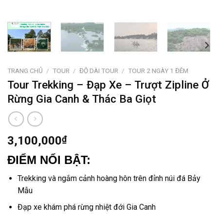
TRANG CHỦ
/
TOUR
/
ĐỘ DÀI TOUR
/
TOUR 2 NGÀY 1 ĐÊM
Tour Trekking – Đạp Xe – Trượt Zipline Ở
Rừng Gia Canh & Thác Ba Giọt
3,100,000
₫
ĐIỂM NỔI BẬT:
Trekking và ngắm cảnh hoàng hôn trên đỉnh núi đá Bảy
Mẫu
Đạp xe khám phá rừng nhiệt đới Gia Canh