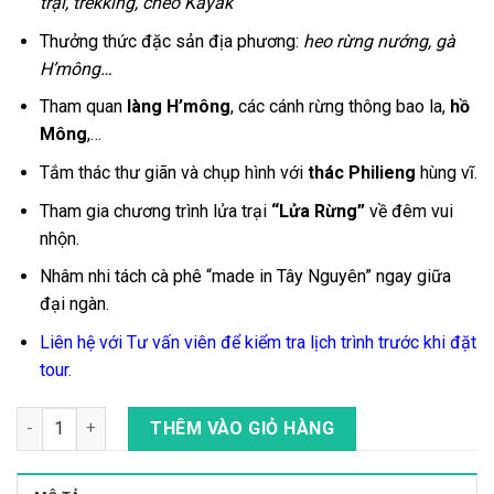
trại, trekking, chèo Kayak
Thưởng thức đặc sản địa phương:
heo rừng nướng, gà
H’mông…
Tham quan
làng H’mông
, các cánh rừng thông bao la,
hồ
Mông
,…
Tắm thác thư giãn và chụp hình với
thác Philieng
hùng vĩ.
Tham gia chương trình lửa trại
“Lửa Rừng”
về đêm vui
nhộn.
Nhâm nhi tách cà phê “made in Tây Nguyên” ngay giữa
đại ngàn.
Liên hệ với Tư vấn viên để kiểm tra lịch trình trước khi đặt
tour.
Tour Trekking Chinh Phục Thác Nước 7 Tầng Phi Liêng Hùng V
THÊM VÀO GIỎ HÀNG