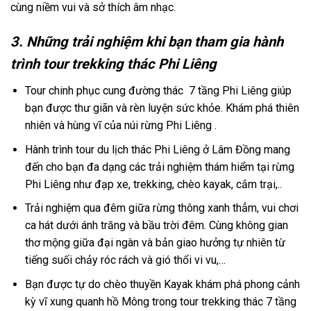
cùng niềm vui và sở thích âm nhạc.
3. Những trải nghiệm khi bạn tham gia hành
trình tour trekking thác Phi Liêng
Tour chinh phục
cung đường
thác 7 tầng Phi Liêng
giúp
bạn được thư giãn và rèn luyện sức khỏe. Khám phá thiên
nhiên và hùng vĩ của núi rừng Phi Liêng .
Hành trình tour du lịch
thác Phi Liêng ở Lâm Đồng
mang
đến cho bạn đa dạng các trải nghiệm thám hiểm tại rừng
Phi Liêng như đạp xe,
trekking
, chèo kayak, cắm trại,..
Trải nghiệm qua đêm giữa rừng thông xanh thẳm, vui chơi
ca hát dưới ánh trăng và bầu trời đêm. Cùng không gian
thơ mộng giữa đại ngàn và bản giao hưởng tự nhiên từ
tiếng suối chảy róc rách và gió thổi vi vu,…
Bạn được tự do
chèo
thuyền
Kayak
khám phá phong cảnh
kỳ vĩ xung quanh hồ Mông trong
tour
trekking
thác 7 tầng