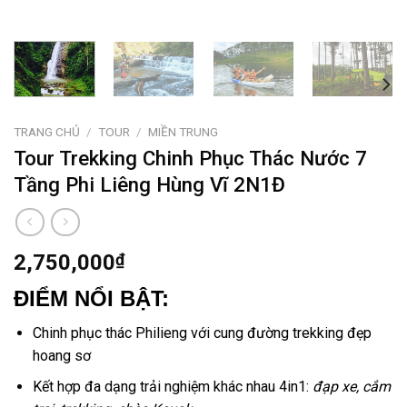
TRANG CHỦ
/
TOUR
/
MIỀN TRUNG
Tour Trekking Chinh Phục Thác Nước 7
Tầng Phi Liêng Hùng Vĩ 2N1Đ
2,750,000
₫
ĐIỂM NỔI BẬT:
Chinh phục thác Philieng
với cung đường
trekking
đẹp
hoang sơ
Kết hợp đa dạng trải nghiệm khác nhau 4in1:
đạp xe, cắm