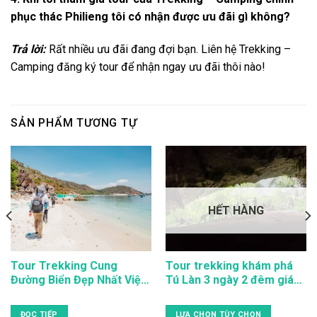
phục thác Philieng tôi có nhận được ưu đãi gì không?
Trả lời:
Rất nhiều ưu đãi đang đợi bạn. Liên hệ Trekking –
Camping đăng ký tour để nhận ngay ưu đãi thôi nào!
SẢN PHẨM TƯƠNG TỰ
HẾT HÀNG
Tour Trekking Cung
Tour trekking khám phá
Đường Biển Đẹp Nhất Việt
Tú Làn 3 ngày 2 đêm giá
Nam – “8 Nàng Tiên”
rẻ
ĐỌC TIẾP
LỰA CHỌN TÙY CHỌN