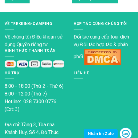
Sản
phẩm
này
VỀ TREKKING-CAMPING
HỢP TÁC CÙNG CHÚNG TÔI
có
nhiều
Về chúng tôi
Điều khoản sử
Đối tác cung cấp tour dịch
biến
dụng
Quyền riêng tư
vụ Đối tác hợp tác & phân
thể.
HÌNH THỨC THANH TOÁN
Các
phối
tùy
chọn
có
HỖ TRỢ
LIÊN HỆ
thể
được
8:00 - 18:00 (Thứ 2 - Thứ 6)
chọn
8:00 - 12:00 (Thứ 7)
trên
Hotline: 028 7300 0776
trang
(Ext: 3)
sản
phẩm
Địa chỉ: Tầng 3, Tòa nhà
Khánh Huy, Số 4, Đỗ Thúc
Nhắn tin Zalo