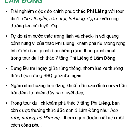
LÂM ĐỒNG
T
rải nghiệm độc đáo chinh phục
thác Phi Liêng
với tour
4in1:
Chèo thuyền, cắm trại, trekking, đạp xe
với cung
đường leo núi tuyệt đẹp.
Tự do tắm nước thác trong lành và check-in với quang
cảnh hùng vĩ của thác Phi Liêng. Khám phá hồ Mông rộng
lớn được bao quanh bởi những rừng thông xanh ngát
trong tour du lịch thác 7 tầng Phi Liêng ở
Lâm Đồng
.
Dựng lều trại ngay giữa rừng thông, nhóm lửa và thưởng
thức tiệc nướng BBQ giữa đại ngàn.
Ngắm nhìn hoàng hôn đang khuất dần sau đỉnh núi và bầu
trời đêm tự nhiên đầy sao tuyệt đẹp,..
Trong tour du lịch khám phá thác 7 tầng Phi Liêng, bạn
còn được thưởng thức đặc sản ở Lâm Đồng như:
heo
rừng nướng, gà H’mông…
thơm ngon được chế biến một
cách công phu .