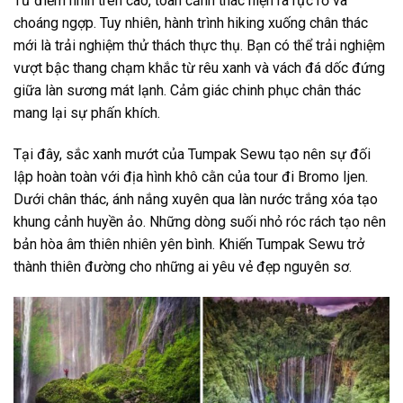
Từ điểm nhìn trên cao, toàn cảnh thác hiện ra rực rỡ và
choáng ngợp. Tuy nhiên, hành trình hiking xuống chân thác
mới là trải nghiệm thử thách thực thụ. Bạn có thể trải nghiệm
vượt bậc thang chạm khắc từ rêu xanh và vách đá dốc đứng
giữa làn sương mát lạnh. Cảm giác chinh phục chân thác
mang lại sự phấn khích.
Tại đây, sắc xanh mướt của Tumpak Sewu tạo nên sự đối
lập hoàn toàn với địa hình khô cằn của
tour đi Bromo Ijen
.
Dưới chân thác, ánh nắng xuyên qua làn nước trắng xóa tạo
khung cảnh huyền ảo. Những dòng suối nhỏ róc rách tạo nên
bản hòa âm thiên nhiên yên bình. Khiến Tumpak Sewu trở
thành thiên đường cho những ai yêu vẻ đẹp nguyên sơ.