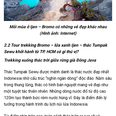
Mỗi mùa ở Ijen – Bromo có những vẻ đẹp khác nhau
(Hình ảnh: Internet)
2.2 Tour trekking Bromo – lửa xanh Ijen – thác Tumpak
Sewu khởi hành từ TP. HCM có gì thú vị?
Trekking xuống thác trời giữa rừng già Đông Java
Thác Tumpak Sewu được mệnh danh là thác nước đẹp nhất
Indonesia nhờ cấu trúc “nghìn ngàn dòng” độc đáo. Nằm sâu
trong thung lũng, thác có hình bán nguyệt mang vẻ đẹp như
một tuyệt tác thiên nhiên. Những dòng nước đổ từ độ cao
120m tạo thành bức rèm nước hùng vĩ. Đây là điểm đến lý
tưởng trong hành trình
du lịch núi lửa Indonesia.