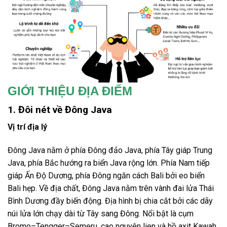
GIỚI THIỆU ĐỊA ĐIỂM
1. Đôi nét về Đông Java
Vị trí địa lý
Đông Java nằm ở phía Đông đảo Java, phía Tây giáp Trung
Java, phía Bắc hướng ra biển Java rộng lớn. Phía Nam tiếp
giáp Ấn Độ Dương, phía Đông ngăn cách Bali bởi eo biển
Bali hẹp. Về địa chất, Đông Java nằm trên vành đai lửa Thái
Bình Dương đầy biến động. Địa hình bị chia cắt bởi các dãy
núi lửa lớn chạy dài từ Tây sang Đông. Nổi bật là cụm
Bromo–Tengger–Semeru, cao nguyên Ijen và hồ axit Kawah