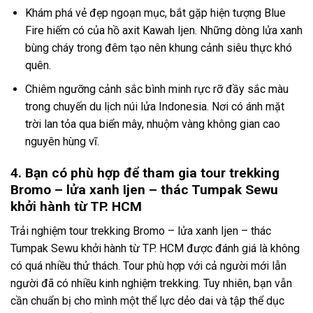
Khám phá vẻ đẹp ngoạn mục, bắt gặp hiện tượng Blue
Fire hiếm có của
hồ axit Kawah Ijen.
Những dòng lửa xanh
bùng cháy trong đêm tạo nên khung cảnh siêu thực khó
quên.
Chiêm ngưỡng cảnh sắc bình minh rực rỡ đầy sắc màu
trong chuyến
du lịch núi lửa Indonesia.
Nơi có ánh mặt
trời lan tỏa qua biển mây, nhuộm vàng không gian cao
nguyên hùng vĩ.
4. Bạn có phù hợp để tham gia tour trekking
Bromo – lửa xanh Ijen – thác Tumpak Sewu
khởi hành từ TP. HCM
Trải nghiệm
tour trekking Bromo – lửa xanh Ijen – thác
Tumpak Sewu khởi hành từ TP. HCM
được đánh giá là không
có quá nhiều thử thách. Tour phù hợp với cả người mới lẫn
người đã có nhiều kinh nghiệm trekking. Tuy nhiên, bạn vẫn
cần chuẩn bị cho mình một thể lực dẻo dai và tập thể dục