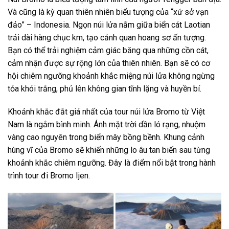
Và cũng là kỳ quan thiên nhiên biểu tượng của “xứ sở vạn
đảo” – Indonesia. Ngọn núi lửa nằm giữa biển cát Laotian
trải dài hàng chục km, tạo cảnh quan hoang sơ ấn tượng.
Bạn có thể trải nghiệm cảm giác băng qua những cồn cát,
cảm nhận được sự rộng lớn của thiên nhiên. Bạn sẽ có cơ
hội chiêm ngưỡng khoảnh khắc miệng núi lửa không ngừng
tỏa khói trắng, phủ lên không gian tĩnh lặng và huyền bí.
Khoảnh khắc đắt giá nhất của
tour núi lửa Bromo từ Việt
Nam
là ngắm bình minh. Ánh mặt trời dần ló rạng, nhuộm
vàng cao nguyên trong biển mây bồng bềnh. Khung cảnh
hùng vĩ của Bromo sẽ khiến những lo âu tan biến sau từng
khoảnh khắc chiêm ngưỡng. Đây là điểm nổi bật trong hành
trình
tour đi Bromo Ijen.