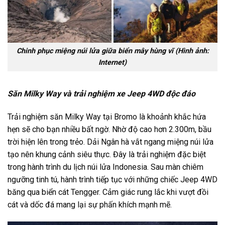
Chinh phục miệng núi lửa giữa biển mây hùng vĩ (Hình ảnh:
Internet)
Săn Milky Way và trải nghiệm xe Jeep 4WD độc đáo
Trải nghiệm săn Milky Way tại Bromo là khoảnh khắc hứa
hẹn sẽ cho bạn nhiều bất ngờ. Nhờ độ cao hơn 2.300m, bầu
trời hiện lên trong trẻo. Dải Ngân hà vắt ngang miệng núi lửa
tạo nên khung cảnh siêu thực. Đây là trải nghiệm đặc biệt
trong hành trình
du lịch núi lửa Indonesia.
Sau màn chiêm
ngưỡng tinh tú, hành trình tiếp tục với những chiếc Jeep 4WD
băng qua biển cát Tengger. Cảm giác rung lắc khi vượt đồi
cát và dốc đá mang lại sự phấn khích mạnh mẽ.