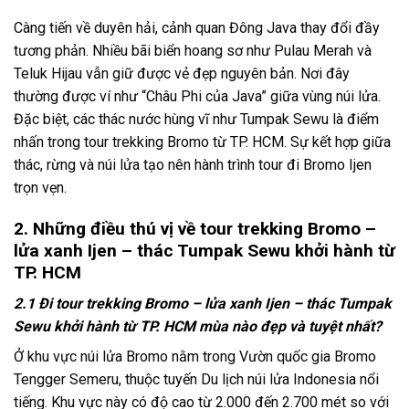
Càng tiến về duyên hải, cảnh quan Đông Java thay đổi đầy
tương phản. Nhiều bãi biển hoang sơ như Pulau Merah và
Teluk Hijau vẫn giữ được vẻ đẹp nguyên bản. Nơi đây
thường được ví như “Châu Phi của Java” giữa vùng núi lửa.
Đặc biệt, các thác nước hùng vĩ như Tumpak Sewu là điểm
nhấn trong tour trekking Bromo từ TP. HCM. Sự kết hợp giữa
thác, rừng và núi lửa tạo nên hành trình tour đi Bromo Ijen
trọn vẹn.
2. Những điều thú vị về tour trekking Bromo –
lửa xanh Ijen – thác Tumpak Sewu khởi hành từ
TP. HCM
2.1 Đi tour trekking Bromo – lửa xanh Ijen – thác Tumpak
Sewu khởi hành từ TP. HCM mùa nào đẹp và tuyệt nhất?
Ở khu vực núi lửa Bromo nằm trong Vườn quốc gia Bromo
Tengger Semeru, thuộc tuyến Du lịch núi lửa Indonesia nổi
tiếng. Khu vực này có độ cao từ 2.000 đến 2.700 mét so với