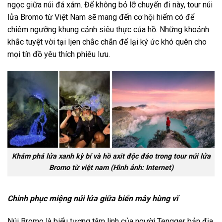
ngọc giữa núi đá xám. Để không bỏ lỡ chuyến đi này,
tour núi
lửa Bromo từ Việt Nam
sẽ
mang đến cơ hội hiếm có để
chiêm ngưỡng khung cảnh siêu thực của hồ. Những khoảnh
khắc tuyệt vời tại Ijen chắc chắn để lại ký ức khó quên cho
mọi tín đồ yêu thích phiêu lưu.
Khám phá lửa xanh kỳ bí và hồ axit độc đáo trong tour núi lửa
Bromo từ việt nam (Hình ảnh: Internet)
Chinh phục miệng núi lửa giữa biển mây hùng vĩ
Núi Bromo là biểu tượng tâm linh của người Tengger bản địa.