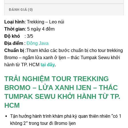
ĐÁNH GIÁ (0)
Loại hình
: Trekking – Leo núi
Thời gian
: 5 ngày 4 đêm
Độ khó
: 3/5
Địa điểm
:
Đông Java
Chuẩn bị
:Tham khảo các bước chuẩn bị cho tour trekking
Bromo – ngắm lửa xanh ở Ijen – thác Tumpak Sewu khởi
hành từ TP. HCM
tại đây
.
TRẢI NGHIỆM TOUR TREKKING
BROMO – LỬA XANH IJEN – THÁC
TUMPAK SEWU KHỞI HÀNH TỪ TP.
HCM
Tận hưởng hành trình khám phá kỳ quan thiên nhiên “có 1
không 2” trong
tour đi Bromo Ijen