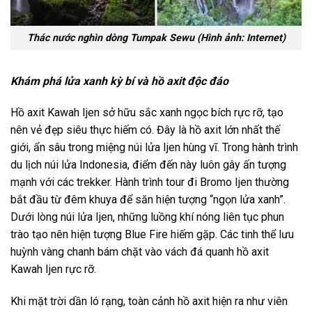
Thác nước nghìn dòng Tumpak Sewu (Hình ảnh: Internet)
Khám phá lửa xanh kỳ bí và hồ axit độc đáo
Hồ axit Kawah Ijen sở hữu sắc xanh ngọc bích rực rỡ, tạo
nên vẻ đẹp siêu thực hiếm có. Đây là hồ axit lớn nhất thế
giới, ẩn sâu trong miệng núi lửa Ijen hùng vĩ. Trong hành trình
du lịch núi lửa Indonesia
, điểm đến này luôn gây ấn tượng
mạnh với các trekker. Hành trình
tour đi Bromo Ijen
thường
bắt đầu từ đêm khuya để săn hiện tượng “ngọn lửa xanh”.
Dưới lòng núi lửa Ijen, những luồng khí nóng liên tục phun
trào tạo nên hiện tượng Blue Fire hiếm gặp. Các tinh thể lưu
huỳnh vàng chanh bám chặt vào vách đá quanh
hồ axit
Kawah Ijen
rực rỡ.
Khi mặt trời dần ló rạng, toàn cảnh hồ axit hiện ra như viên