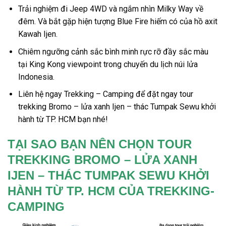
Trải nghiệm đi Jeep 4WD và ngắm nhìn Milky Way về
đêm. Và bắt gặp hiện tượng Blue Fire hiếm có của
hồ axit
Kawah Ijen.
Chiêm ngưỡng cảnh sắc bình minh rực rỡ đầy sắc màu
tại King Kong viewpoint trong chuyến
du lịch núi lửa
Indonesia
.
Liên hệ ngay Trekking – Camping để đặt ngay tour
trekking Bromo – lửa xanh Ijen – thác Tumpak Sewu khởi
hành từ TP. HCM
bạn nhé!
TẠI SAO BẠN NÊN CHỌN TOUR
TREKKING BROMO – LỬA XANH
IJEN – THÁC TUMPAK SEWU KHỞI
HÀNH TỪ TP. HCM CỦA TREKKING-
CAMPING