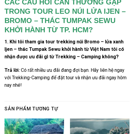
CÁC CÂU HỎI CẦN THƯỜNG GẶP
TRONG TOUR LEO NÚI LỬA IJEN –
BROMO – THÁC TUMPAK SEWU
KHỞI HÀNH TỪ TP. HCM?
1.
Khi tôi tham gia
tour trekking núi Bromo
–
lửa xanh
Ijen
–
thác Tumpak Sewu
khởi hành từ
Việt Nam
tôi có
nhận được ưu đãi gì từ Trekking – Camping không?
Trả lời
:
Có rất nhiều ưu đãi đang đợi bạn. Hãy liên hệ ngay
với Trekking-Camping để đặt tour và nhận ưu đãi ngay hôm
nay nhé!
SẢN PHẨM TƯƠNG TỰ