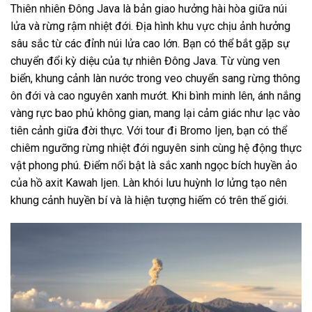
Thiên nhiên Đông Java là bản giao hưởng hài hòa giữa núi
lửa và rừng rậm nhiệt đới. Địa hình khu vực chịu ảnh hưởng
sâu sắc từ các đỉnh núi lửa cao lớn. Bạn có thể bắt gặp sự
chuyển đổi kỳ diệu của tự nhiên Đông Java. Từ vùng ven
biển, khung cảnh làn nước trong veo chuyển sang rừng thông
ôn đới và cao nguyên xanh mướt. Khi bình minh lên, ánh nắng
vàng rực bao phủ không gian, mang lại cảm giác như lạc vào
tiên cảnh giữa đời thực. Với tour đi Bromo Ijen, bạn có thể
chiêm ngưỡng rừng nhiệt đới nguyên sinh cùng hệ động thực
vật phong phú. Điểm nổi bật là sắc xanh ngọc bích huyền ảo
của hồ axit Kawah Ijen. Làn khói lưu huỳnh lơ lửng tạo nên
khung cảnh huyền bí và là hiện tượng hiếm có trên thế giới.