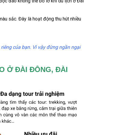
 độc đáo không thể bỏ lỡ khi
du lịch ở Đài
 màu sắc. Đây là hoạt động thu hút nhiều
ầu riêng của bạn. Vì vậy đừng ngần ngại
 Ở ĐÀI ĐÔNG, ĐÀI