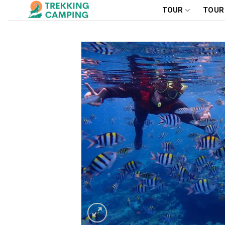
Chuyển
TOUR
TOUR
đến
nội
dung