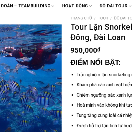
 ĐOÀN – TEAMBUILDING
HOẠT ĐỘNG
ĐỘ DÀI TOUR
TRANG CHỦ
/
TOUR
/
ĐỘ DÀI T
Tour Lặn Snorkel
Đông, Đài Loan
950,000
₫
ĐIỂM NỔI BẬT:
Trải nghiệm lặn snorkeling
Khám phá các sinh vật biển
Chiêm ngưỡng sắc xanh lục
Hoà mình vào không khí tư
Tung tăng cùng loài cá nhiệ
Được hỗ trợ tận tình từ hư