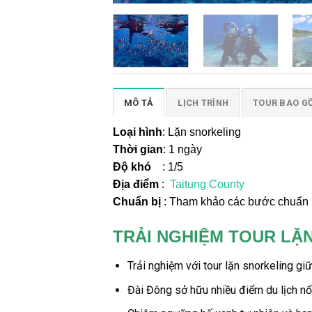
MÔ TẢ
LỊCH TRÌNH
TOUR BAO G
Loại hình
: Lặn snorkeling
Thời gian
: 1 ngày
Độ khó
: 1/5
Địa điểm
:
Taitung County
Chuẩn bị
: Tham khảo các bước chuẩn b
TRẢI NGHIỆM TOUR LẶN
Trải nghiệm với
tour lặn snorkeling
giữ
Đài Đông sở hữu nhiều điểm du lịch nổ