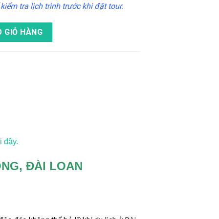
iểm tra lịch trình trước khi đặt tour.
ảo ở Đài Đông, Đài Loan số lượng
 GIỎ HÀNG
i đây.
NG, ĐÀI LOAN