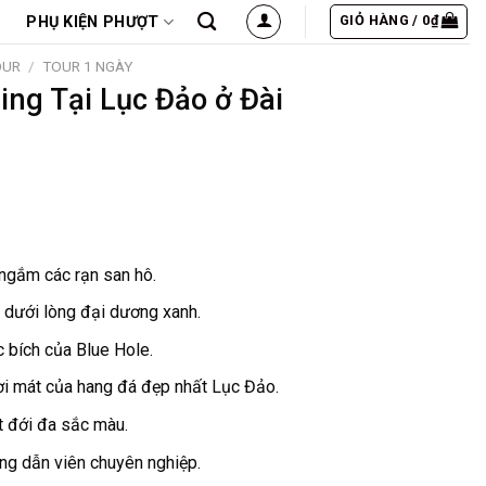
GIỎ HÀNG /
0
₫
PHỤ KIỆN PHƯỢT
OUR
/
TOUR 1 NGÀY
ing Tại Lục Đảo ở Đài
 ngắm các rạn san hô.
 dưới lòng đại dương xanh.
 bích của Blue Hole.
ơi mát của hang đá đẹp nhất Lục Đảo.
t đới đa sắc màu.
ớng dẫn viên chuyên nghiệp.