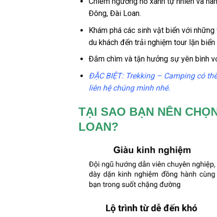
Chiêm ngưỡng hố xanh tự nhiên và ha
Đông, Đài Loan.
Khám phá các sinh vật biển với những v
du khách đến trải nghiệm
tour lặn biển
Đắm chìm và tận hưởng sự yên bình v
ĐẶC BIỆT:
Trekking – Camping
có thể
liên hệ chúng mình nhé
.
TẠI SAO BẠN NÊN CHỌN
LOAN?