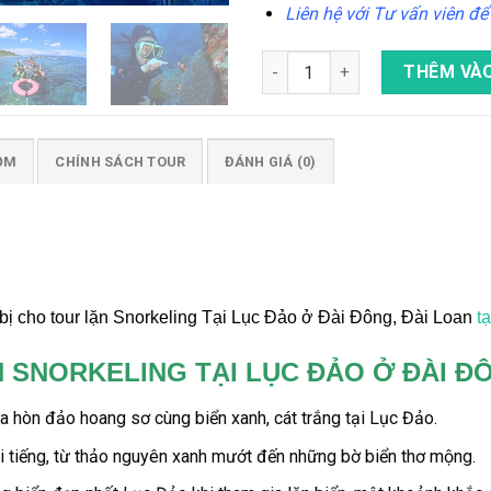
Liên hệ với Tư vấn viên để k
Tour Lặn Snorkeling Tại Lục Đ
THÊM VÀO
ỒM
CHÍNH SÁCH TOUR
ĐÁNH GIÁ (0)
ị cho tour lặn Snorkeling Tại Lục Đảo ở Đài Đông, Đài Loan
tạ
 SNORKELING TẠI LỤC ĐẢO Ở ĐÀI ĐÔ
a hòn đảo hoang sơ cùng biển xanh, cát trắng tại
Lục Đảo.
i tiếng, từ thảo nguyên xanh mướt đến những bờ biển thơ mộng.