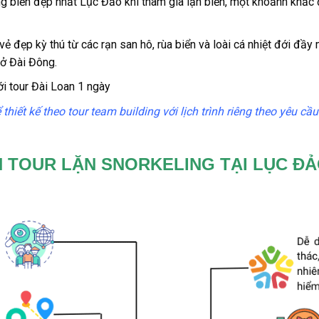
ng biển đẹp nhất
Lục Đảo
khi tham gia lặn biển, một khoảnh khắc
ẻ đẹp kỳ thú từ các rạn san hô, rùa biển và loài cá nhiệt đới đầy
 ở Đài Đông.
ới
tour Đài Loan 1 ngày
 thiết kế theo tour team building với lịch trình riêng theo yêu c
 TOUR LẶN SNORKELING TẠI LỤC ĐẢO