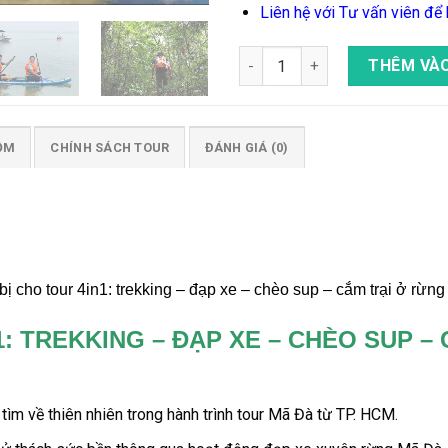
Liên hệ với Tư vấn viên để k
Tour 4in1: Trekking - Đạp Xe 
THÊM VÀO
ỒM
CHÍNH SÁCH TOUR
ĐÁNH GIÁ (0)
 cho tour 4in1: trekking – đạp xe – chèo sup – cắm trại ở rừng
1: TREKKING – ĐẠP XE – CHÈO SUP –
tìm về thiên nhiên trong hành trình
tour Mã Đà từ TP. HCM.