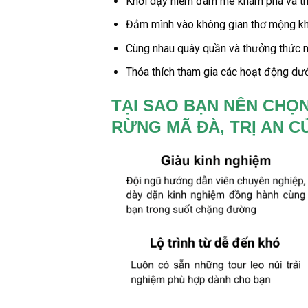
Khơi dậy niềm đam mê khám phá và th
Đắm mình vào không gian thơ mộng khi 
Cùng nhau quây quần và thưởng thức n
Thỏa thích tham gia các hoạt động dướ
TẠI SAO BẠN NÊN CHỌN
RỪNG MÃ ĐÀ, TRỊ AN 