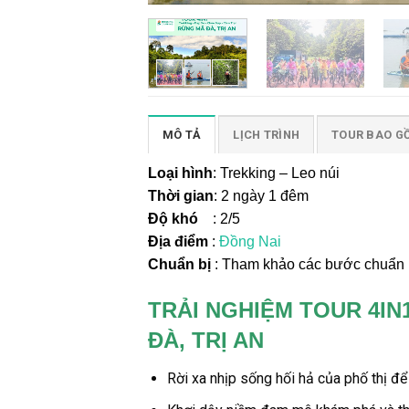
MÔ TẢ
LỊCH TRÌNH
TOUR BAO G
Loại hình
: Trekking – Leo núi
Thời gian
: 2 ngày 1 đêm
Độ khó
: 2/5
Địa điểm
:
Đồng Nai
Chuẩn bị
: Tham khảo các bước chuẩn bị
TRẢI NGHIỆM TOUR 4IN
ĐÀ, TRỊ AN
Rời xa nhịp sống hối hả của phố thị để 