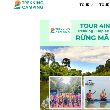
Chuyển
TOUR
TOUR
đến
nội
dung