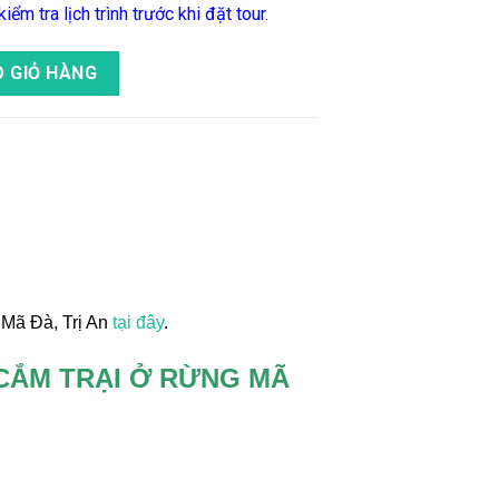
iểm tra lịch trình trước khi đặt tour.
- Chèo Sup - Cắm Trại Ở Rừng Mã Đà, Trị An số lượng
 GIỎ HÀNG
 Mã Đà, Trị An
tại đây
.
 CẮM TRẠI Ở RỪNG MÃ