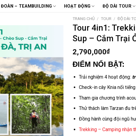
 ĐOÀN – TEAMBUILDING
HOẠT ĐỘNG
ĐỘ DÀI TOUR
TRANG CHỦ
/
TOUR
/
ĐỘ DÀI T
Tour 4in1: Trekk
Sup – Cắm Trại 
2,790,000
₫
ĐIỂM NỔI BẬT:
Trải nghiệm 4 hoạt động:
t
Check-in cây Knia nổi tiếng
Tham gia chương trình acou
Thử thách làm Tarzan đu tr
Đồng hành cùng đội ngũ hướ
Trekking – Camping nhận th