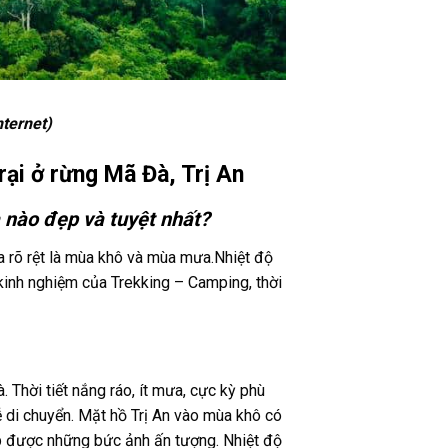
ternet)
rại ở rừng Mã Đà, Trị An
a nào đẹp và tuyệt nhất?
 rõ rệt là mùa khô và mùa mưa.Nhiệt độ
o kinh nghiệm của Trekking – Camping, thời
. Thời tiết nắng ráo, ít mưa, cực kỳ phù
 di chuyển. Mặt hồ Trị An vào mùa khô có
ụp được những bức ảnh ấn tượng. Nhiệt độ