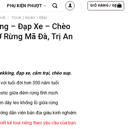
GIỎ HÀNG /
0
₫
PHỤ KIỆN PHƯỢT
OUR
/
TOUR 2 NGÀY 1 ĐÊM
ing – Đạp Xe – Chèo
Ở Rừng Mã Đà, Trị An
rekking, đạp xe, cắm trại, chèo sup.
 với tuổi đời hơn 300 năm tuổi.
stic giữa đêm rừng tĩnh mịch.
ên dây leo khổng lồ giữa rừng.
ng dẫn viên bản địa giàu kinh nghiệm.
iết kế tour riêng theo yêu cầu của bạn.