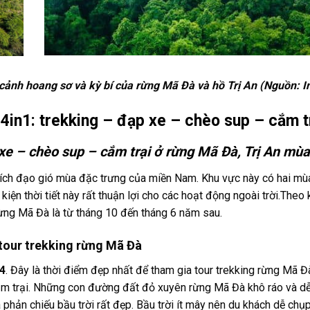
cảnh hoang sơ và kỳ bí của rừng Mã Đà và hồ Trị An (Nguồn: In
r 4in1: trekking – đạp xe – chèo sup – cắm t
p xe – chèo sup – cắm trại ở rừng Mã Đà, Trị An mù
xích đạo gió mùa đặc trưng của miền Nam. Khu vực này có hai mùa
kiện thời tiết này rất thuận lợi cho các hoạt động ngoài trời.The
rừng Mã Đà là từ tháng 10 đến tháng 6 năm sau.
tour trekking rừng Mã Đà
4
. Đây là thời điểm đẹp nhất để tham gia tour trekking rừng Mã Đà
ắm trại. Những con đường đất đỏ xuyên rừng Mã Đà khô ráo và dễ
phản chiếu bầu trời rất đẹp. Bầu trời ít mây nên du khách dễ ch