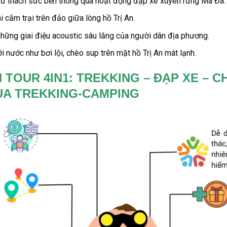
ử thách sức bền thông qua hoạt động
đạp xe xuyên rừng Mã Đà.
cắm trại trên đảo giữa lòng hồ Trị An.
hững giai điệu acoustic sâu lắng của người dân địa phương.
i nước như bơi lội,
chèo sup
trên mặt
hồ Trị An
mát lạnh.
 TOUR 4IN1: TREKKING – ĐẠP XE – C
CỦA TREKKING-CAMPING