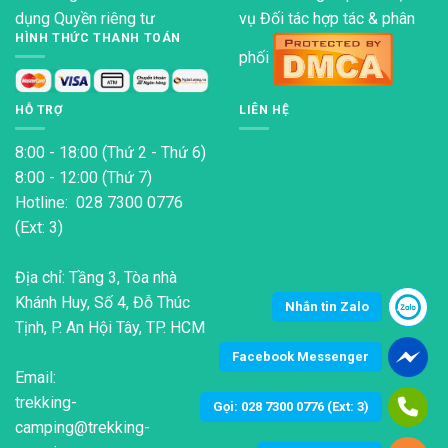
dụng
Quyền riêng tư
vụ Đối tác hợp tác & phân
HÌNH THỨC THANH TOÁN
phối
HỖ TRỢ
LIÊN HỆ
8:00 - 18:00 (Thứ 2 - Thứ 6)
8:00 - 12:00 (Thứ 7)
Hotline: 028 7300 0776
(Ext: 3)
Địa chỉ: Tầng 3, Tòa nhà
Khánh Huy, Số 4, Đỗ Thúc
Nhắn tin Zalo
Tịnh, P. An Hội Tây, TP. HCM
Facebook Messenger
Email:
trekking-
Gọi: 028 7300 0776 (Ext: 3)
camping@trekking-