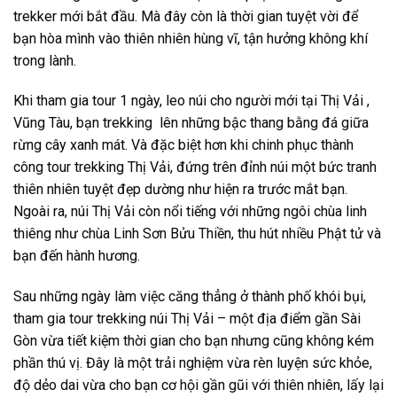
trekker mới bắt đầu. Mà đây còn là thời gian tuyệt vời để
bạn hòa mình vào thiên nhiên hùng vĩ, tận hưởng không khí
trong lành.
Khi tham gia tour 1 ngày
, leo núi cho người mới tại
Thị Vải
,
Vũng Tàu,
bạn
trekking
lên những bậc thang bằng đá giữa
rừng cây xanh mát. Và đặc biệt hơn khi chinh phục thành
công
tour trekking Thị Vải
, đứng trên đỉnh
núi
một bức tranh
thiên nhiên tuyệt đẹp dường như hiện ra trước mắt bạn.
Ngoài ra, núi Thị Vải còn nổi tiếng với những ngôi chùa linh
thiêng như chùa Linh Sơn Bửu Thiền, thu hút nhiều Phật tử và
bạn đến hành hương.
Sau những ngày làm việc căng thẳng ở thành phố khói bụi,
tham gia
tour
trekking núi Thị Vải
– một địa điểm
gần Sài
Gòn
vừa tiết kiệm thời gian cho bạn nhưng cũng không kém
phần thú vị. Đây là một trải nghiệm vừa rèn luyện sức khỏe,
độ dẻo dai vừa cho bạn cơ hội gần gũi với thiên nhiên, lấy lại