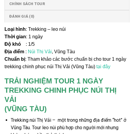
CHÍNH SÁCH TOUR
ĐÁNH GIÁ (0)
Loại hình
: Trekking – leo núi
Thời gian
: 1 ngày
Độ khó
: 1/5
Địa điểm
:
Núi Thị Vải
, Vũng Tàu
Chuẩn bị
: Tham khảo các bước chuẩn bị cho tour 1 ngày
trekking chinh phục núi Thị Vải (Vũng Tàu)
tại đây
TRẢI NGHIỆM TOUR 1 NGÀY
TREKKING CHINH PHỤC NÚI THỊ
VẢI
(VŨNG TÀU)
Trekking núi Thị Vải
– một trong những địa điểm “hot” ở
Vũng Tàu. T
our
leo núi phù hợp
cho người mới
nhưng