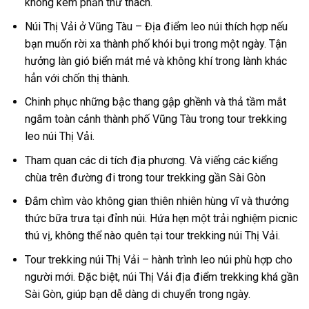
không kém phần thử thách.
Núi Thị Vải
ở Vũng Tàu – Địa điểm leo núi
thích hợp nếu
bạn muốn rời xa thành phố khói bụi trong một ngày. Tận
hưởng làn gió biển mát mẻ và không khí trong lành khác
hẳn với chốn thị thành.
Chinh phục những bậc thang gập ghềnh và thả tầm mắt
ngắm toàn cảnh thành phố
Vũng Tàu
trong
tour
trekking
leo núi
Thị Vải
.
Tham quan các di tích địa phương. Và viếng các kiểng
chùa trên đường đi trong
tour trekking gần Sài Gòn
Đắm chìm vào không gian thiên nhiên hùng vĩ và thưởng
thức bữa trưa tại đỉnh núi. Hứa hẹn một trải nghiệm picnic
thú vị, không thể nào quên tại tour
trekking núi Thị Vải
.
Tour
trekking núi Thị Vải
– hành trình leo núi phù hợp
cho
người mới.
Đặc biệt, núi Thị Vải địa điểm trekking khá gần
Sài Gòn, giúp bạn dễ dàng di chuyển trong ngày.