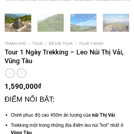
TRANG CHỦ
/
TOUR
/
ĐỘ DÀI TOUR
/
TOUR 1 NGÀY
Tour 1 Ngày Trekking – Leo Núi Thị Vải,
Vũng Tàu
1,590,000
₫
ĐIỂM NỔI BẬT:
Chinh phục độ cao 450m ấn tượng của
núi Thị Vải
.
Trekking một trong những địa
điểm leo núi “hot”
nhất
ở
Vũng Tàu