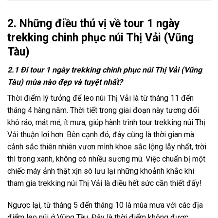
2.
Những điều thú vị về tour 1 ngày
trekking chinh phục núi Thị Vải (Vũng
Tàu)
2.1 Đi tour 1 ngày trekking chinh phục núi Thị Vải (Vũng
Tàu) mùa nào đẹp và tuyệt nhất?
Thời điểm lý tưởng để
leo núi Thị Vải
là từ tháng 11 đến
tháng 4 hàng năm. Thời tiết trong giai đoạn này tương đối
khô ráo, mát mẻ, ít mưa, giúp hành trình tour trekking núi Thị
Vải thuận lợi hơn. Bên cạnh đó, đây cũng là thời gian mà
cảnh sắc thiên nhiên vươn mình khoe sắc lộng lẫy nhất, trời
thì trong xanh, không có nhiều sương mù. Việc chuẩn bị một
chiếc máy ảnh thật xịn sò lưu lại những khoảnh khắc khi
tham gia
trekking núi Thị Vải
là điều hết sức cần thiết đấy!
Ngược lại, từ tháng 5 đến tháng 10 là mùa mưa với các
địa
điểm leo núi ở Vũng Tàu
. Đây là thời điểm không được