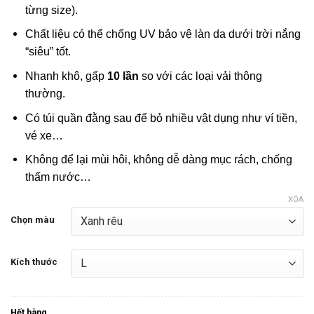
từng size).
Chất liệu có thể chống UV bảo vệ làn da dưới trời nắng
“siêu” tốt.
Nhanh khô, gấp
10 lần
so với các loại vải thông
thường.
Có túi quần đằng sau để bỏ nhiều vật dụng như ví tiền,
vé xe…
Không để lại mùi hôi, không dễ dàng mục rách, chống
thấm nước…
XÓA
Chọn màu
Kích thước
Hết hàng