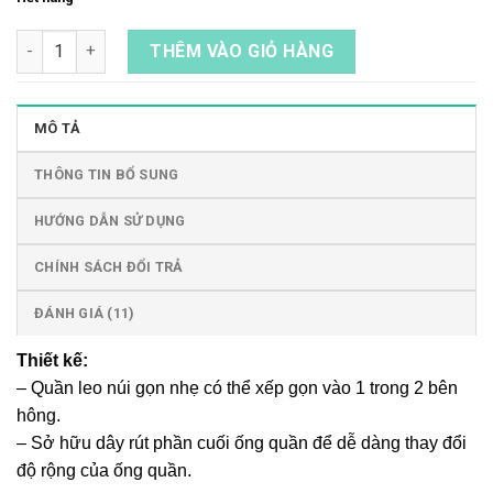
Quần leo núi gọn nhẹ nhanh khô dành cho nam số lượng
THÊM VÀO GIỎ HÀNG
MÔ TẢ
THÔNG TIN BỔ SUNG
HƯỚNG DẪN SỬ DỤNG
CHÍNH SÁCH ĐỔI TRẢ
ĐÁNH GIÁ (11)
Thiết kế:
– Quần leo núi gọn nhẹ có thể xếp gọn vào 1 trong 2 bên
hông.
– Sở hữu dây rút phần cuối ống quần để dễ dàng thay đổi
độ rộng của ống quần.