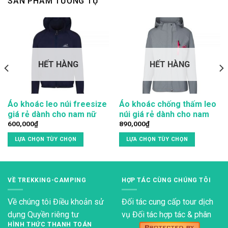
SẢN PHẨM TƯƠNG TỰ
HẾT HÀNG
HẾT HÀNG
Áo khoác leo núi freesize
Áo khoác chống thấm leo
giá rẻ dành cho nam nữ
núi giá rẻ dành cho nam
600,000
₫
890,000
₫
LỰA CHỌN TÙY CHỌN
LỰA CHỌN TÙY CHỌN
Sản
Sản
phẩm
phẩm
này
này
VỀ TREKKING-CAMPING
HỢP TÁC CÙNG CHÚNG TÔI
có
có
nhiều
nhiều
Về chúng tôi
Điều khoản sử
Đối tác cung cấp tour dịch
biến
biến
dụng
Quyền riêng tư
vụ Đối tác hợp tác & phân
thể.
thể.
HÌNH THỨC THANH TOÁN
Các
Các