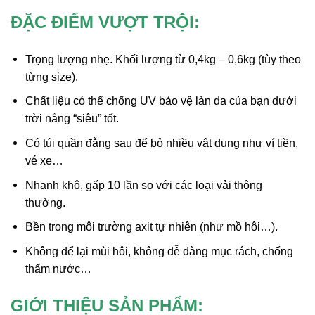
ĐẶC ĐIỂM VƯỢT TRỘI:
Trọng lượng nhẹ. Khối lượng từ 0,4kg – 0,6kg (tùy theo
từng size).
Chất liệu có thể chống UV bảo vệ làn da của bạn dưới
trời nắng “siêu” tốt.
Có túi quần đằng sau để bỏ nhiều vật dụng như ví tiền,
vé xe…
Nhanh khô, gấp 10 lần so với các loại vải thông
thường.
Bền trong môi trường axit tự nhiên (như mồ hôi…).
Không để lại mùi hôi, không dễ dàng mục rách, chống
thấm nước…
GIỚI THIỆU SẢN PHẨM: