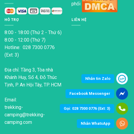
phối
tùy
tùy
chọn
chọn
có
có
HỖ TRỢ
LIÊN HỆ
thể
thể
được
được
8:00 - 18:00 (Thứ 2 - Thứ 6)
chọn
chọn
8:00 - 12:00 (Thứ 7)
trên
trên
Hotline: 028 7300 0776
trang
trang
(Ext: 3)
sản
sản
phẩm
phẩm
Địa chỉ: Tầng 3, Tòa nhà
Khánh Huy, Số 4, Đỗ Thúc
Nhắn tin Zalo
Tịnh, P. An Hội Tây, TP. HCM
Facebook Messenger
Email:
trekking-
Gọi: 028 7300 0776 (Ext: 3)
camping@trekking-
camping.com
Nhắn WhatsApp