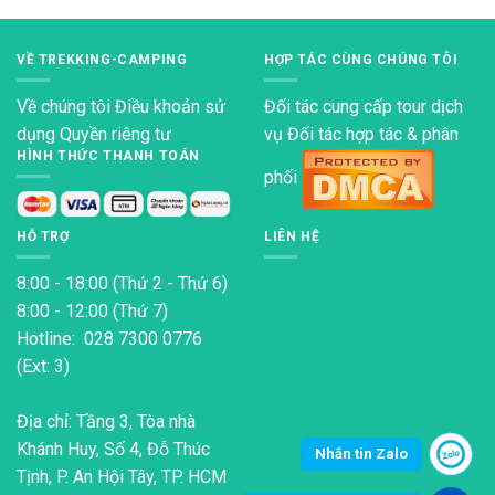
phẩm
phẩm
này
này
VỀ TREKKING-CAMPING
HỢP TÁC CÙNG CHÚNG TÔI
có
có
nhiều
nhiều
Về chúng tôi
Điều khoản sử
Đối tác cung cấp tour dịch
biến
biến
dụng
Quyền riêng tư
vụ Đối tác hợp tác & phân
thể.
thể.
HÌNH THỨC THANH TOÁN
Các
Các
phối
tùy
tùy
chọn
chọn
có
có
HỖ TRỢ
LIÊN HỆ
thể
thể
được
được
8:00 - 18:00 (Thứ 2 - Thứ 6)
chọn
chọn
8:00 - 12:00 (Thứ 7)
trên
trên
Hotline: 028 7300 0776
trang
trang
(Ext: 3)
sản
sản
phẩm
phẩm
Địa chỉ: Tầng 3, Tòa nhà
Khánh Huy, Số 4, Đỗ Thúc
Nhắn tin Zalo
Tịnh, P. An Hội Tây, TP. HCM