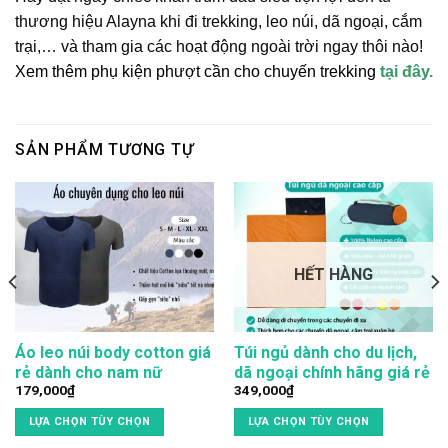
thương hiệu Alayna khi đi trekking, leo núi, dã ngoại, cắm
trại,… và tham gia các hoạt động ngoài trời ngay thôi nào!
Xem thêm phụ kiện phượt cần cho chuyến trekking
tại đây.
SẢN PHẨM TƯƠNG TỰ
HẾT HÀNG
Áo leo núi body cotton giá
Túi ngủ dành cho du lịch,
rẻ dành cho nam nữ
dã ngoại chính hãng giá rẻ
179,000
₫
349,000
₫
LỰA CHỌN TÙY CHỌN
LỰA CHỌN TÙY CHỌN
Sản
Sản