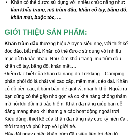
Khăn có thể được sử dụng với nhiều chức năng như:
làm khẩu trang, mũ trùm đầu, khăn cổ tay, băng đô,
khăn mặt, buộc tóc, …
GIỚI THIỆU SẢN PHẨM
:
Khăn trùm đầu
thương hiệu Alayna
siêu nhẹ, với thiết kế
độc đáo, bắt mắt.
Khăn có thể được sử dụng với nhiều
mục đích khác nhau. Như làm khẩu trang, mũ trùm đầu,
khăn cổ tay, băng đô, khăn mặt,…
Điểm đặc biệt của khăn đa năng do Trekking – Camping
phân phối đó là chất vải cao cấp, mềm mại, dẻo dai. Khăn
có độ bền cao, ít bám bẩn, dễ giặt và nhanh khô
. Ngoài ra
bạn cũng có thể gấp nhỏ gọn và có khả năng chống thấm
mồ hôi khi đội mũ bảo hiểm. Khăn đa năng g
iúp bạn dễ
dàng mang theo khi tham gia các hoạt động ngoài trời.
Kiểu dáng, thiết kế của khăn đa năng này cực kỳ hiện đại,
thời trang và phù hợp với giới trẻ.
Hãy đặt ngay chiếc khăn trùm đầu siêu tiện lợi đến từ