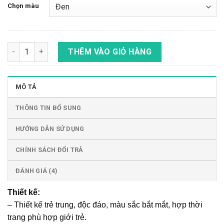
Chọn màu
Khăn trùm đầu chuyên dùng cho đi phượt chính hãng số lượng
THÊM VÀO GIỎ HÀNG
MÔ TẢ
THÔNG TIN BỔ SUNG
HƯỚNG DẪN SỬ DỤNG
CHÍNH SÁCH ĐỔI TRẢ
ĐÁNH GIÁ (4)
Thiết kế:
– Thiết kế trẻ trung, độc đáo, màu sắc bắt mắt, hợp thời
trang phù hợp giới trẻ.