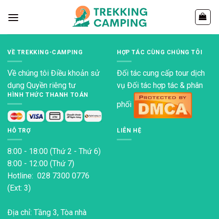
Chuyển
đến
nội
dung
VỀ TREKKING-CAMPING
HỢP TÁC CÙNG CHÚNG TÔI
Về chúng tôi
Điều khoản sử
Đối tác cung cấp tour dịch
dụng
Quyền riêng tư
vụ Đối tác hợp tác & phân
HÌNH THỨC THANH TOÁN
phối
HỖ TRỢ
LIÊN HỆ
8:00 - 18:00 (Thứ 2 - Thứ 6)
8:00 - 12:00 (Thứ 7)
Hotline: 028 7300 0776
(Ext: 3)
Địa chỉ: Tầng 3, Tòa nhà